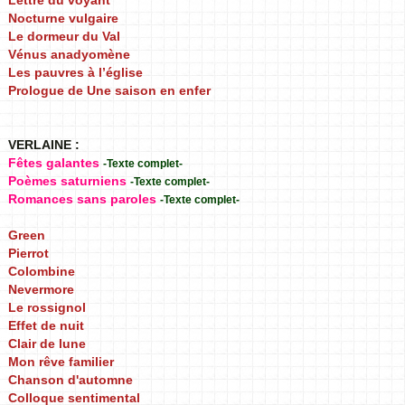
Lettre du voyant
Nocturne vulgaire
Le dormeur du Val
Vénus anadyomène
Les pauvres à l’église
Prologue de Une saison en enfer
VERLAINE :
Fêtes galantes
-Texte complet-
Poèmes saturniens
-Texte complet-
Romances sans paroles
-Texte complet-
Green
Pierrot
Colombine
Nevermore
Le rossignol
Effet de nuit
Clair de lune
Mon rêve familier
Chanson d'automne
Colloque sentimental