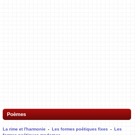
Poèmes
La rime et l'harmonie
-
Les formes poétiques fixes
-
Les