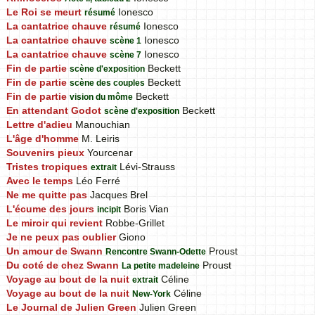
Le Roi se meurt
Ionesco
résumé
La cantatrice chauve
Ionesco
résumé
La cantatrice chauve
Ionesco
scène 1
La cantatrice chauve
Ionesco
scène 7
Fin de partie
Beckett
scène d'exposition
Fin de partie
Beckett
scène des couples
Fin de partie
Beckett
vision du môme
En attendant Godot
Beckett
scène d'exposition
Lettre d'adieu
Manouchian
L'âge d'homme
M. Leiris
Souvenirs pieux
Yourcenar
Tristes tropiques
Lévi-Strauss
extrait
Avec le temps
Léo Ferré
Ne me quitte pas
Jacques Brel
L'écume des jours
Boris Vian
incipit
Le miroir qui revient
Robbe-Grillet
Je ne peux pas oublier
Giono
Un amour de Swann
Proust
Rencontre Swann-Odette
Du coté de chez Swann
Proust
La petite madeleine
Voyage au bout de la nuit
Céline
extrait
Voyage au bout de la nuit
Céline
New-York
Le Journal de Julien Green
Julien Green