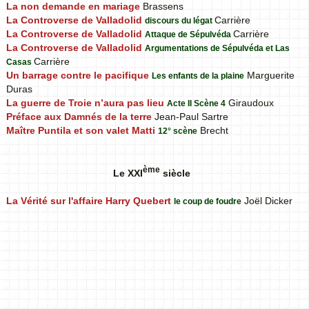
La non demande en mariage
Brassens
La Controverse de Valladolid
Carrière
discours du légat
La Controverse de Valladolid
Carrière
Attaque de Sépulvéda
La Controverse de Valladolid
Argumentations de Sépulvéda et Las
Carrière
Casas
Un barrage contre le pacifique
Marguerite
Les enfants de la plaine
Duras
La guerre de Troie n’aura pas lieu
Giraudoux
Acte II Scène 4
Préface aux Damnés de la terre
Jean-Paul Sartre
Maître Puntila et son valet Matti
Brecht
12° scène
ème
Le XXI
siècle
La Vérité sur l'affaire Harry Quebert
Joël Dicker
le coup de foudre