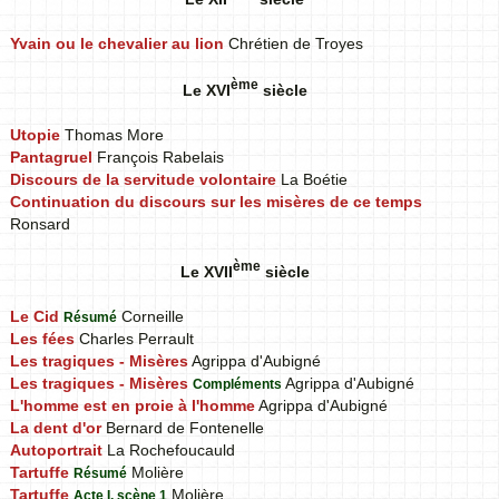
Yvain ou le chevalier au lion
Chrétien de Troyes
ème
Le XVI
siècle
Utopie
Thomas More
Pantagruel
François Rabelais
Discours de la servitude volontaire
La Boétie
Continuation du discours sur les misères de ce temps
Ronsard
ème
Le XVII
siècle
Le Cid
Corneille
Résumé
Les fées
Charles Perrault
Les tragiques - Misères
Agrippa d'Aubigné
Les tragiques - Misères
Agrippa d'Aubigné
Compléments
L'homme est en proie à l'homme
Agrippa d'Aubigné
La dent d'or
Bernard de Fontenelle
Autoportrait
La Rochefoucauld
Tartuffe
Molière
Résumé
Tartuffe
Molière
Acte I, scène 1