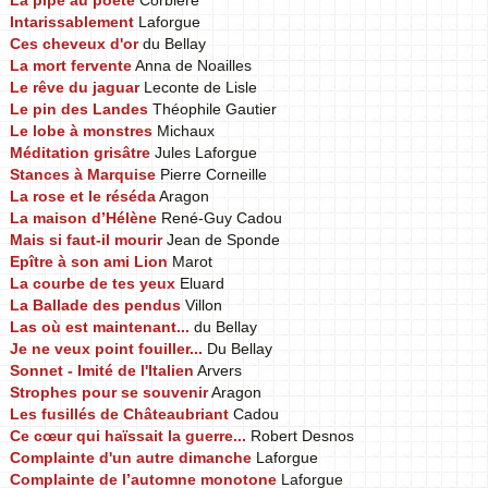
La pipe au poète
Corbière
Intarissablement
Laforgue
Ces cheveux d'or
du Bellay
La mort fervente
Anna de Noailles
Le rêve du jaguar
Leconte de Lisle
Le pin des Landes
Théophile Gautier
Le lobe à monstres
Michaux
Méditation grisâtre
Jules Laforgue
Stances à Marquise
Pierre Corneille
La rose et le réséda
Aragon
La maison d’Hélène
René-Guy Cadou
Mais si faut-il mourir
Jean de Sponde
Epître à son ami Lion
Marot
La courbe de tes yeux
Eluard
La Ballade des pendus
Villon
Las où est maintenant...
du Bellay
Je ne veux point fouiller...
Du Bellay
Sonnet - Imité de l'Italien
Arvers
Strophes pour se souvenir
Aragon
Les fusillés de Châteaubriant
Cadou
Ce cœur qui haïssait la guerre...
Robert Desnos
Complainte d'un autre dimanche
Laforgue
Complainte de l’automne monotone
Laforgue