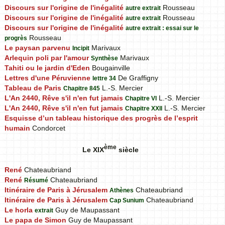
Discours sur l'origine de l'inégalité
Rousseau
autre extrait
Discours sur l'origine de l'inégalité
Rousseau
autre extrait
Discours sur l'origine de l'inégalité
autre extrait : essai sur le
Rousseau
progrès
Le paysan parvenu
Marivaux
Incipit
Arlequin poli par l'amour
Marivaux
Synthèse
Tahiti ou le jardin d'Eden
Bougainville
Lettres d'une Péruvienne
De Graffigny
lettre 34
Tableau de Paris
L.-S. Mercier
Chapitre 845
L'An 2440, Rêve s'il n'en fut jamais
L.-S. Mercier
Chapitre VI
L'An 2440, Rêve s'il n'en fut jamais
L.-S. Mercier
Chapitre XXII
Esquisse d’un tableau historique des progrès de l’esprit
humain
Condorcet
ème
Le XIX
siècle
René
Chateaubriand
René
Chateaubriand
Résumé
Itinéraire de Paris à Jérusalem
Chateaubriand
Athènes
Itinéraire de Paris à Jérusalem
Chateaubriand
Cap Sunium
Le horla
Guy de Maupassant
extrait
Le papa de Simon
Guy de Maupassant