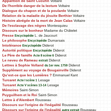
Apparition de Saint Cucufin
Voltaire
De l'horrible danger de la lecture
Voltaire
Dialogue du chapon et de la poularde
Voltaire
Relation de la maladie du jésuite Berthier
Voltaire
Histoire abrégée de la mort de Jean Calas
Voltaire
De l'esclavage des nègres
Montesquieu
Discours sur le bonheur
Madame du Châtelet
Presse
L. de Jaucourt
Encyclopédie
Le philosophe
Dumarsais
Encyclopédie
Intolérance
Diderot
Encyclopédie
Autorité politique
Diderot
Encyclopédie
Le Père de famille
Diderot
Acte II scène 6
Le neveu de Rameau
Diderot
extrait
Lettres à Sophie Volland
Diderot
du 1er nov. 1759
Supplément au voyage de Bougainville
Diderot
Qu’est-ce que les Lumières ?
Emmanuel Kant
Turcaret
Lesage
Acte I scène 1
Turcaret
Lesage
Acte V scènes 13-14
Mémoires
Saint-Simon
Puyguilhem et le Roi
Saint-Simon
Lettre à d'Alembert
Rousseau
Discours sur l'origine de l'inégalité
Rousseau
Discours sur l'origine de l'inégalité
Rousseau
autre extrait