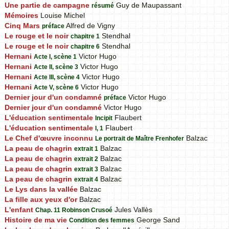
Une partie de campagne
Guy de Maupassant
résumé
Mémoires
Louise Michel
Cinq Mars
Alfred de Vigny
préface
Le rouge et le noir
Stendhal
chapitre 1
Le rouge et le noir
Stendhal
chapitre 6
Hernani
Victor Hugo
Acte I, scène 1
Hernani
Victor Hugo
Acte II, scène 3
Hernani
Victor Hugo
Acte III, scène 4
Hernani
Victor Hugo
Acte V, scène 6
Dernier jour d'un condamné
Victor Hugo
préface
Dernier jour d'un condamné
Victor Hugo
L'éducation sentimentale
Flaubert
Incipit
L'éducation sentimentale
Flaubert
I, 1
Le Chef d'œuvre inconnu
Balzac
Le portrait de Maître Frenhofer
La peau de chagrin
Balzac
extrait 1
La peau de chagrin
Balzac
extrait 2
La peau de chagrin
Balzac
extrait 3
La peau de chagrin
Balzac
extrait 4
Le Lys dans la vallée
Balzac
La fille aux yeux d'or
Balzac
L'enfant
Jules Vallès
Chap. 11 Robinson Crusoé
Histoire de ma vie
George Sand
Condition des femmes