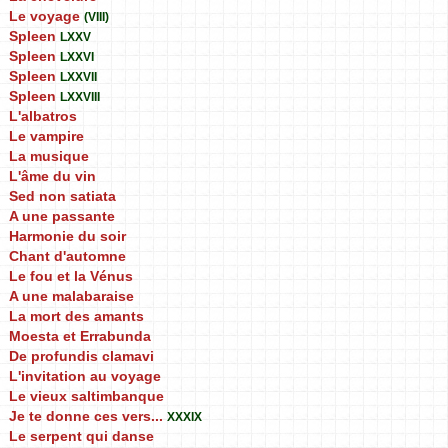
Le voyage
(VIII)
Spleen
LXXV
Spleen
LXXVI
Spleen
LXXVII
Spleen
LXXVIII
L'albatros
Le vampire
La musique
L'âme du vin
Sed non satiata
A une passante
Harmonie du soir
Chant d'automne
Le fou et la Vénus
A une malabaraise
La mort des amants
Moesta et Errabunda
De profundis clamavi
L'invitation au voyage
Le vieux saltimbanque
Je te donne ces vers...
XXXIX
Le serpent qui danse