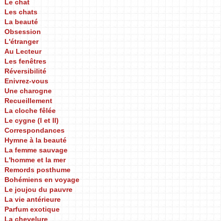
Le chat
Les chats
La beauté
Obsession
L'étranger
Au Lecteur
Les fenêtres
Réversibilité
Enivrez-vous
Une charogne
Recueillement
La cloche fêlée
Le cygne (I et II)
Correspondances
Hymne à la beauté
La femme sauvage
L'homme et la mer
Remords posthume
Bohémiens en voyage
Le joujou du pauvre
La vie antérieure
Parfum exotique
La chevelure