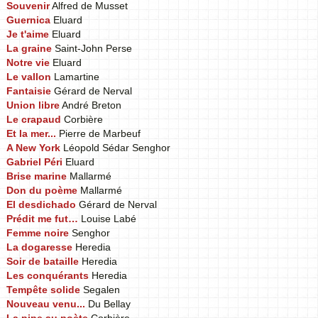
Souvenir
Alfred de Musset
Guernica
Eluard
Je t'aime
Eluard
La graine
Saint-John Perse
Notre vie
Eluard
Le vallon
Lamartine
Fantaisie
Gérard de Nerval
Union libre
André Breton
Le crapaud
Corbière
Et la mer...
Pierre de Marbeuf
A New York
Léopold Sédar Senghor
Gabriel Péri
Eluard
Brise marine
Mallarmé
Don du poème
Mallarmé
El desdichado
Gérard de Nerval
Prédit me fut…
Louise Labé
Femme noire
Senghor
La dogaresse
Heredia
Soir de bataille
Heredia
Les conquérants
Heredia
Tempête solide
Segalen
Nouveau venu...
Du Bellay