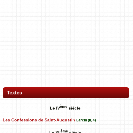
Textes
ème
Le IV
siècle
Les Confessions de Saint-Augustin
Larcin (II, 4)
ème
Le XII
siècle