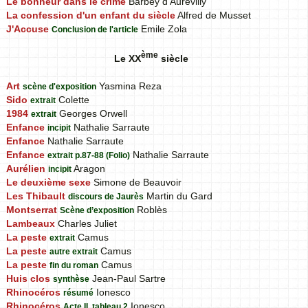
Le bonheur dans le crime
Barbey d'Aurévilly
La confession d'un enfant du siècle
Alfred de Musset
J'Accuse
Emile Zola
Conclusion de l'article
ème
Le XX
siècle
Art
Yasmina Reza
scène d'exposition
Sido
Colette
extrait
1984
Georges Orwell
extrait
Enfance
Nathalie Sarraute
incipit
Enfance
Nathalie Sarraute
Enfance
Nathalie Sarraute
extrait p.87-88 (Folio)
Aurélien
Aragon
incipit
Le deuxième sexe
Simone de Beauvoir
Les Thibault
Martin du Gard
discours de Jaurès
Montserrat
Roblès
Scène d’exposition
Lambeaux
Charles Juliet
La peste
Camus
extrait
La peste
Camus
autre extrait
La peste
Camus
fin du roman
Huis clos
Jean-Paul Sartre
synthèse
Rhinocéros
Ionesco
résumé
Rhinocéros
Ionesco
Acte II, tableau 2