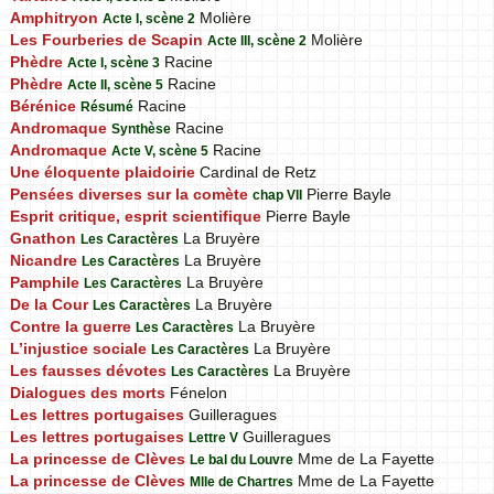
Amphitryon
Molière
Acte I, scène 2
Les Fourberies de Scapin
Molière
Acte III, scène 2
Phèdre
Racine
Acte I, scène 3
Phèdre
Racine
Acte II, scène 5
Bérénice
Racine
Résumé
Andromaque
Racine
Synthèse
Andromaque
Racine
Acte V, scène 5
Une éloquente plaidoirie
Cardinal de Retz
Pensées diverses sur la comète
Pierre Bayle
chap VII
Esprit critique, esprit scientifique
Pierre Bayle
Gnathon
La Bruyère
Les Caractères
Nicandre
La Bruyère
Les Caractères
Pamphile
La Bruyère
Les Caractères
De la Cour
La Bruyère
Les Caractères
Contre la guerre
La Bruyère
Les Caractères
L’injustice sociale
La Bruyère
Les Caractères
Les fausses dévotes
La Bruyère
Les Caractères
Dialogues des morts
Fénelon
Les lettres portugaises
Guilleragues
Les lettres portugaises
Guilleragues
Lettre V
La princesse de Clèves
Mme de La Fayette
Le bal du Louvre
La princesse de Clèves
Mme de La Fayette
Mlle de Chartres