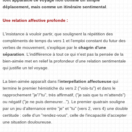
font apparaître ce voyage non comme un simple
déplacement, mais comme un itinéraire sentimental
.
Une relation affective profonde :
L'insistance à vouloir partir, que soulignent la répétition des
compléments de temps du vers 1 et l'emploi constant du futur des
verbes de mouvement, s'explique par le
chagrin d'une
séparation
. L'indifférence à tout ce qui n'est pas la pensée de la
bien-aimée met en relief la profondeur d'une relation sentimentale
qui justifie un tel voyage.
La bien-aimée apparaît dans l'
interpellation affectueuse
qui
termine le premier hémistiche du vers 2 ("vois-tu") et dans le
rapprochement "je"/"tu", très affirmatif, ("je sais que tu m'attends")
ou négatif ("je ne puis demeurer..."). Le premier quatrain souligne
par un jeu d'alternance entre "je" et "tu" (vers 2, vers 4) une double
certitude : celle d'un "rendez-vous", celle de l'incapacité d'accepter
une situation douloureuse.