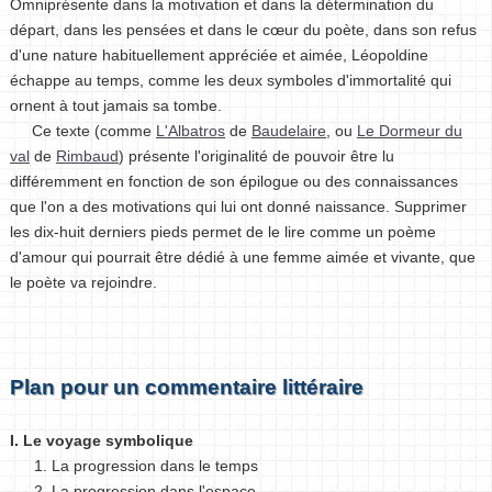
Omniprésente dans la motivation et dans la détermination du
départ, dans les pensées et dans le cœur du poète, dans son refus
d'une nature habituellement appréciée et aimée, Léopoldine
échappe au temps, comme les deux symboles d'immortalité qui
ornent à tout jamais sa tombe.
Ce texte (comme
L'Albatros
de
Baudelaire
, ou
Le Dormeur du
val
de
Rimbaud
) présente l'originalité de pouvoir être lu
différemment en fonction de son épilogue ou des connaissances
que l'on a des motivations qui lui ont donné naissance. Supprimer
les dix-huit derniers pieds permet de le lire comme un poème
d'amour qui pourrait être dédié à une femme aimée et vivante, que
le poète va rejoindre.
Plan pour un commentaire littéraire
I. Le voyage symbolique
1. La progression dans le temps
2. La progression dans l'espace