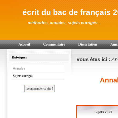
écrit du bac de français 
méthodes, annales, sujets corrigés...
Accueil
Commentaire
Dissertation
Anna
Rubriques
Vous êtes ici :
An
Annales
Sujets corrigés
Annal
Sujets 2021