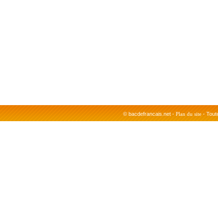
-
© bacdefrancais.net -
Plan du site
- Toute