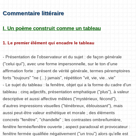
Commentaire littéraire
I. Un poème construit comme un tableau
1. Le premier élément qui encadre le tableau
- Présentation de l'observateur et du sujet : de façon générale
("celui qui"), avec une forme impersonnelle, sur le ton d'une
affirmation forte : présent de vérité générale, termes péremptoires
forts "toujours" "ne (...) jamais", répétition "vit, vie, vie...vie"
- Le sujet du tableau : la fenêtre, objet qui a la forme du cadre d'un
tableau : cinq adjectifs, présentation emphatique ("plus"), à valeur
descriptive et aussi affective mêlées ("mystérieux, fécond"),
d'autres impressions visuelles ("ténébreux, éblouissant"), mais
aussi peut-être valeur esthétique et morale ; des éléments
concrets "fenêtre", "chandelle" ; les contrastes ombre/lumière,
fenêtre fermée/fenêtre ouverte ; aspect paradoxal et provocateur :
fenêtre fermée qualifiée négativement ("un trou") alors qu'elle est