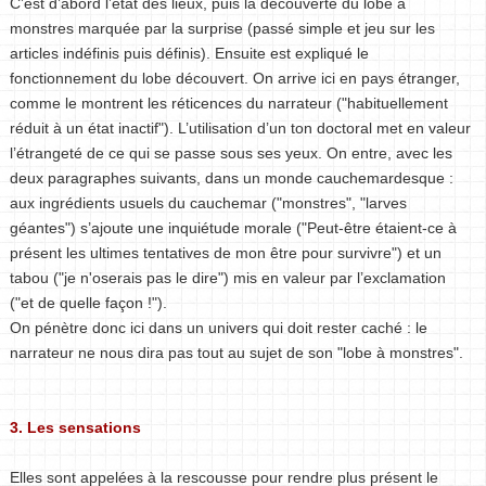
C’est d’abord l’état des lieux, puis la découverte du lobe à
monstres marquée par la surprise (passé simple et jeu sur les
articles indéfinis puis définis). Ensuite est expliqué le
fonctionnement du lobe découvert. On arrive ici en pays étranger,
comme le montrent les réticences du narrateur ("habituellement
réduit à un état inactif"). L’utilisation d’un ton doctoral met en valeur
l’étrangeté de ce qui se passe sous ses yeux. On entre, avec les
deux paragraphes suivants, dans un monde cauchemardesque :
aux ingrédients usuels du cauchemar ("monstres", "larves
géantes") s’ajoute une inquiétude morale ("Peut-être étaient-ce à
présent les ultimes tentatives de mon être pour survivre") et un
tabou ("je n'oserais pas le dire") mis en valeur par l’exclamation
("et de quelle façon !").
On pénètre donc ici dans un univers qui doit rester caché : le
narrateur ne nous dira pas tout au sujet de son "lobe à monstres".
3. Les sensations
Elles sont appelées à la rescousse pour rendre plus présent le