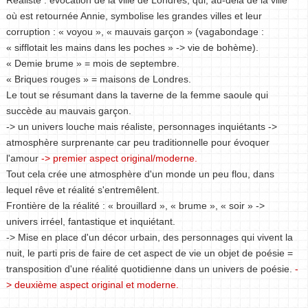
Réaliste : évocation de la ville de Londres, qui, au-delà de la ville
où est retournée Annie, symbolise les grandes villes et leur
corruption : « voyou », « mauvais garçon » (vagabondage :
« sifflotait les mains dans les poches » -> vie de bohème).
« Demie brume » = mois de septembre.
« Briques rouges » = maisons de Londres.
Le tout se résumant dans la taverne de la femme saoule qui
succède au mauvais garçon.
-> un univers louche mais réaliste, personnages inquiétants ->
atmosphère surprenante car peu traditionnelle pour évoquer
l'amour
-> premier aspect original/moderne.
Tout cela crée une atmosphère d'un monde un peu flou, dans
lequel rêve et réalité s'entremêlent.
Frontière de la réalité : « brouillard », « brume », « soir » ->
univers irréel, fantastique et inquiétant.
-> Mise en place d'un décor urbain, des personnages qui vivent la
nuit, le parti pris de faire de cet aspect de vie un objet de poésie =
transposition d'une réalité quotidienne dans un univers de poésie.
-
> deuxième aspect original et moderne.