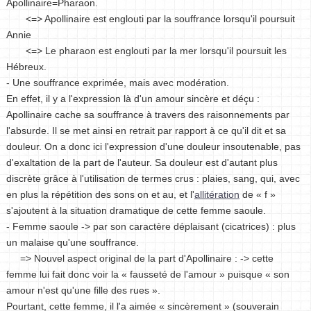
Apollinaire=Pharaon.
<=> Apollinaire est englouti par la souffrance lorsqu'il poursuit
Annie
<=> Le pharaon est englouti par la mer lorsqu'il poursuit les
Hébreux.
- Une souffrance exprimée, mais avec modération.
En effet, il y a l'expression là d'un amour sincère et déçu :
Apollinaire cache sa souffrance à travers des raisonnements par
l'absurde. Il se met ainsi en retrait par rapport à ce qu'il dit et sa
douleur. On a donc ici l'expression d'une douleur insoutenable, pas
d'exaltation de la part de l'auteur. Sa douleur est d'autant plus
discrète grâce à l'utilisation de termes crus : plaies, sang, qui, avec
en plus la répétition des sons on et au, et l'
allitération
de « f »
s'ajoutent à la situation dramatique de cette femme saoule.
- Femme saoule -> par son caractère déplaisant (cicatrices) : plus
un malaise qu'une souffrance.
=> Nouvel aspect original de la part d'Apollinaire : -> cette
femme lui fait donc voir la « fausseté de l'amour » puisque « son
amour n'est qu'une fille des rues ».
Pourtant, cette femme, il l'a aimée « sincèrement » (souverain