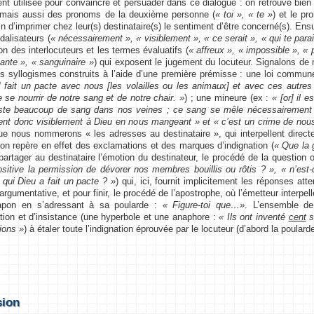
t utilisée pour convaincre et persuader dans ce dialogue : on retrouve bie
 mais aussi des pronoms de la deuxième personne (
« toi », « te »
) et le p
fin d’imprimer chez leur(s) destinataire(s) le sentiment d’être concerné(s). Ens
alisateurs (
« nécessairement », « visiblement », « ce serait », « qui te parai
on des interlocuteurs et les termes évaluatifs (
« affreux », « impossible », « 
ante », « sanguinaire »
) qui exposent le jugement du locuteur. Signalons d
es syllogismes construits à l’aide d’une première prémisse : une loi commun
] fait un pacte avec nous [les volailles ou les animaux] et avec ces autr
 se nourrir de notre sang et de notre chair. »
) ; une mineure (ex :
« [or] il 
reste beaucoup de sang dans nos veines ; ce sang se mêle nécessairement 
nt donc visiblement à Dieu en nous mangeant » et « c’est un crime de nous 
e nous nommerons « les adresses au destinataire », qui interpellent directem
 on repère en effet des exclamations et des marques d’indignation (
« Que la 
 partager au destinataire l’émotion du destinateur, le procédé de la question o
sitive la permission de dévorer nos membres bouillis ou rôtis ? », « n’est
qui Dieu a fait un pacte ? »
) qui, ici, fournit implicitement les réponses att
rgumentative, et pour finir, le procédé de l’apostrophe, où l’émetteur interpell
hapon en s’adressant à sa poularde :
« Figure-toi que…»
. L’ensemble de
ation et d’insistance (une hyperbole et une anaphore :
« Ils ont inventé
cent
s
ions »
) à étaler toute l’indignation éprouvée par le locuteur (d’abord la poulard
sion