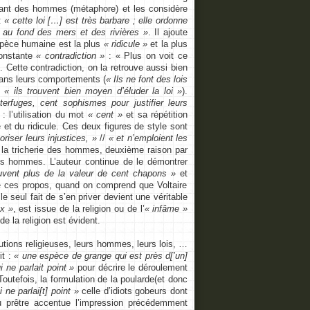
ant des hommes (métaphore) et les considère
 :
« cette loi […] est très barbare ; elle ordonne
 au fond des mers et des rivières »
. Il ajoute
espèce humaine est la plus
« ridicule »
et la plus
constante
« contradiction »
: « Plus on voit ce
. Cette contradiction, on la retrouve aussi bien
dans leurs comportements (
« Ils ne font des lois
, « ils trouvent bien moyen d’éluder la loi »
).
terfuges, cent sophismes pour justifier leurs
: l’utilisation du mot
« cent »
et sa répétition
e et du ridicule. Ces deux figures de style sont
riser leurs injustices, »
//
« et n’emploient les
 la tricherie des hommes, deuxième raison par
 des hommes. L’auteur continue de le démontrer
ouvent plus de la valeur de cent chapons »
et
de ces propos, quand on comprend que Voltaire
 seul fait de s’en priver devient une véritable
ux »
, est issue de la religion ou de l’
« infâme »
e la religion est évident.
tions religieuses, leurs hommes, leurs lois, …
it :
« une espèce de grange qui est près d[’un]
ne parlait point »
pour décrire le déroulement
Toutefois, la formulation de la poularde(et donc
i ne parlai[t] point »
celle d’idiots gobeurs dont
 prêtre accentue l’impression précédemment