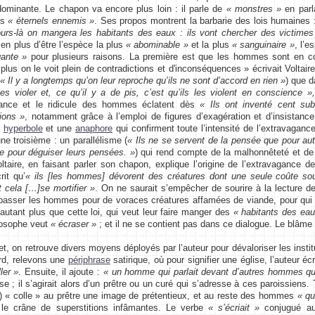
ominante. Le chapon va encore plus loin : il parle de
« monstres »
en parl
es
« éternels ennemis »
. Ses propos montrent la barbarie des lois humaines
urs-là on mangera les habitants des eaux : ils vont chercher des victimes
’en plus d’être l’espèce la plus
« abominable »
et la plus
« sanguinaire »
, l’
gante »
pour plusieurs raisons. La première est que les hommes sont en 
plus on le voit plein de contradictions et d'inconséquences » écrivait Voltaire
« Il y a longtemps qu’on leur reproche qu’ils ne sont d’accord en rien »
) que 
es violer et, ce qu’il y a de pis, c’est qu’ils les violent en conscience »
gance et le ridicule des hommes éclatent dès
« Ils ont inventé cent sub
ions »
, notamment grâce à l’emploi de figures d’exagération et d’insistance 
e
hyperbole
et une
anaphore
qui confirment toute l’intensité de l’extravaganc
une troisième : un parallélisme (
« Ils ne se servent de la pensée que pour auto
e pour déguiser leurs pensées. »
) qui rend compte de la malhonnêteté et de
oltaire, en faisant parler son chapon, explique l’origine de l’extravagance
rit qu’
« ils [les hommes] dévorent des créatures dont une seule coûte s
t cela […]se mortifier »
. On ne saurait s’empêcher de sourire à la lecture 
 passer les hommes pour de voraces créatures affamées de viande, pour qui le
D’autant plus que cette loi, qui veut leur faire manger des
« habitants des ea
losophe veut
« écraser »
; et il ne se contient pas dans ce dialogue. Le blâme d
on retrouve divers moyens déployés par l’auteur pour dévaloriser les institu
rd, relevons une
périphrase
satirique, où pour signifier une église, l’auteur écr
ler »
. Ensuite, il ajoute :
« un homme qui parlait devant d’autres hommes qui 
e ; il s’agirait alors d’un prêtre ou un curé qui s’adresse à ces paroissiens. 
r) « colle » au prêtre une image de prétentieux, et au reste des hommes
« qu
 le crâne de superstitions infâmantes. Le verbe
« s’écriait »
conjugué au