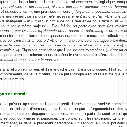
près cela, la poularde se livre à véritable raisonnement syllogistique, compo
[les volailles ou les animaux] et avec ces autres animaux appelés hommes
 et de notre chair »
), une prémisse mineure (
« [or] il est impossible, quand i
ns nos veines ; ce sang se mêle nécessairement à notre chair »
), et une co
us mangeant » et « c’est un crime de nous tuer et de nous faire cuire »
). 
illeurs par la même majeure (
« Dieu [a] fait un pacte avec nous [les volail
mmes ; que Dieu leur [a] défendu de se nourrir de notre sang et de notre ch
résentée sous la forme d’une question oratoire pour mieux faire réfléchir (
« 
vec qui Dieu a fait un pacte ? »
), et enfin une conclusion partagée entre deu
 de pacte avec nous, ou c’est un crime de nous tuer et de nous faire cuire »
), 
de milieu. »
). Signalons cependant que l’une de ces hypothèses (
« c’est un c
isque la prémisse mineure dont elle découle est susceptible d’être discréditée
e serait de nous livrer à la mort. »
).
 la religion en horreur, et il ne le cache pas ! Dans ce dialogue, il fait son
omportements, de leurs mœurs, car ce philanthrope a toujours estimé que le 
er leurs erreurs.
leçon de morale
 présent apologue a-t-il pour objectif d’améliorer une société comblée d
ance, de ridicule, d’horreurs, … la liste est longue ! L’argumentation dép
 nous ne saurions dégager qu’approximativement à partir du court extrait
res pour convaincre et persuader, par contre, sont très explicites. En pre
ment analysé dans le précédent paragraphe. En second lieu, nous pouvons aj