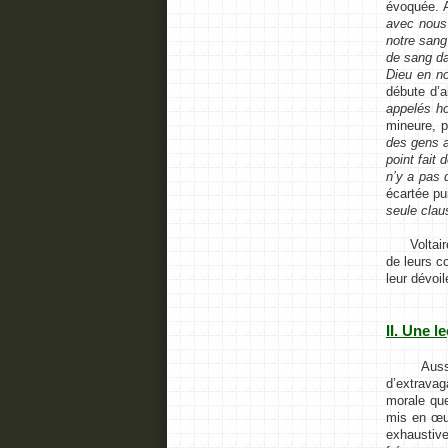
évoquée. A
avec nous 
notre sang
de sang da
Dieu en no
débute d’a
appelés ho
mineure, p
des gens a
point fait
n’y a pas 
écartée pu
seule claus
Voltaire a
de leurs c
leur dévoil
II. Une 
Aussi, le
d’extravag
morale que
mis en œuv
exhaustive