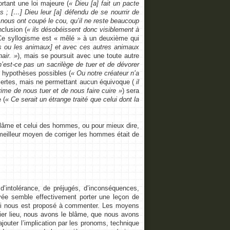
rtant une loi majeure (
« Dieu [a] fait un pacte
 ; […] Dieu leur [a] défendu de se nourrir de
ls nous ont coupé le cou, qu’il ne reste beaucoup
nclusion (
« ils désobéissent donc visiblement à
Ce syllogisme est « mêlé » à un deuxième qui
les ou les animaux] et avec ces autres animaux
air. »
), mais se poursuit avec une toute autre
n’est-ce pas un sacrilège de tuer et de dévorer
x hypothèses possibles (
« Ou notre créateur n’a
certes, mais ne permettant aucun équivoque (
il
rime de nous tuer et de nous faire cuire »
) sera
 (
« Ce serait un étrange traité que celui dont la
 blâme et celui des hommes, ou pour mieux dire,
meilleur moyen de corriger les hommes était de
’intolérance, de préjugés, d’inconséquences,
loyée semble effectivement porter une leçon de
 qui nous est proposé à commenter. Les moyens
mier lieu, nous avons le blâme, que nous avons
outer l’implication par les pronoms, technique