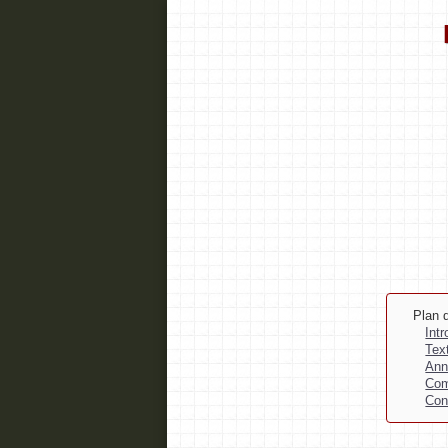
Plan d
Int
Tex
Ann
Com
Con