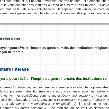
 d’ailleurs cette loi, qui te parait favorable, est très barbare ; elle ordonne q
 : ils vont chercher des victimes au fond des mers et des rivières. Ils dév
ent plus de la valeur de cent chapons : ils appellent cela jeûner, se mortifier.
aginer une espèce plus ridicule à la fois et plus abominable, plus extravagante
e des axes
oyens pour révéler l'ineptie du genre humain, des institutions religieuse
 leçon de morale
aire littéraire
yens pour révéler l’ineptie du genre humain, des institutions reli
rme d’un dialogue, l’écrivain met en scène deux interlocuteurs polémistes qu
 le comportement des hommes entre eux, mais aussi avec les autres viv
, les hommes sont décrits comme une espèce
« abominable »
et
« sanguin
 celui de la barbarie et de la sauvagerie (
« animaux », « sang », « chair », «
s », « dévorent », « abominable », « sanguinaire »
). La poularde en est 
nt comme d’
« autres animaux »
; une manière, qui se veut visiblement fo