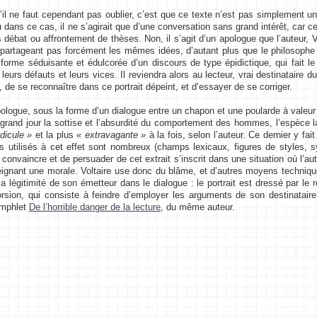
e faut cependant pas oublier, c’est que ce texte n’est pas simplement un
 dans ce cas, il ne s’agirait que d’une conversation sans grand intérêt, car c
as débat ou affrontement de thèses. Non, il s’agit d’un apologue que l’auteur, 
 partageant pas forcément les mêmes idées, d’autant plus que le philosophe 
orme séduisante et édulcorée d’un discours de type épidictique, qui fait le 
eurs défauts et leurs vices. Il reviendra alors au lecteur, vrai destinataire du
 de se reconnaître dans ce portrait dépeint, et d’essayer de se corriger.
ue, sous la forme d’un dialogue entre un chapon et une poularde à valeur
 grand jour la sottise et l’absurdité du comportement des hommes, l’espèce 
idicule »
et la plus
« extravagante »
à la fois, selon l’auteur. Ce dernier y fai
 utilisés à cet effet sont nombreux (champs lexicaux, figures de styles,
 convaincre et de persuader de cet extrait s’inscrit dans une situation où l’aut
eignant une morale. Voltaire use donc du blâme, et d’autres moyens techniq
sa légitimité de son émetteur dans le dialogue : le portrait est dressé par le r
orsion, qui consiste à feindre d’employer les arguments de son destinatai
amphlet
De l’horrible danger de la lecture
, du même auteur.