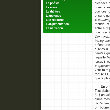
d’espèce d
La poésie
comme s
Le roman
que ces jo
Le théâtre
ensuite qu
L'apologue
«
extrava
Les registres
monde, et 
L'argumentation
entre eux (
La narration
que pour l
L’extrava
transgress
créent un
suivies d’
paroles qu
laquelle V
lorsqu’il éc
« appellen
veut faire
torture ! 
que le phi
En effet, 
Tout d’abo
[…] poulail
d’une mess
de l’auteu
on bourre