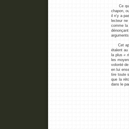
Ce qu’il n
chapon, ou
il n’y a p
lecteur ne
comme la f
dénonçant l
arguments,
Cet apolog
étalent au
la plus
« r
les moyens
volonté de
en lui ens
tire toute 
que la rét
dans le p