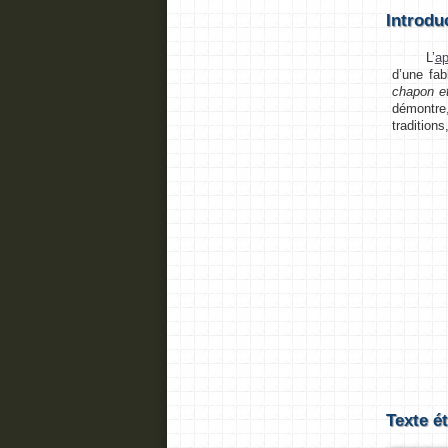
Introdu
L’
ap
d’une fa
chapon et
démontre,
traditions
Texte é