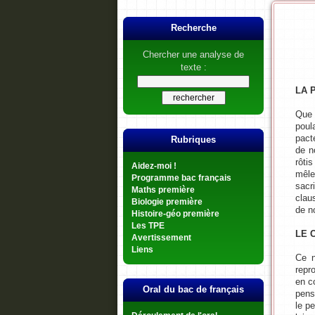
Recherche
Chercher une analyse de
texte :
LA 
Que 
poul
pact
Rubriques
de n
rôti
Aidez-moi !
mêle
Programme bac français
sacr
Maths première
clau
Biologie première
de no
Histoire-géo première
Les TPE
LE 
Avertissement
Liens
Ce n
repro
en c
Oral du bac de français
pens
le p