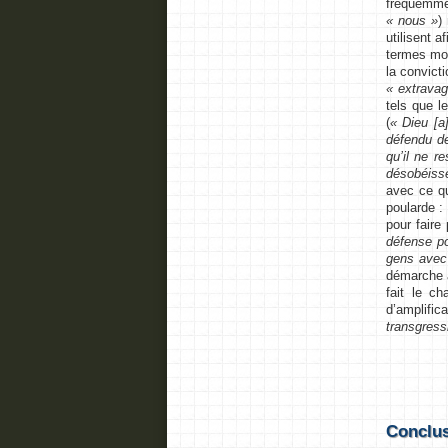
fréquemmen
« nous »
)
utilisent a
termes mod
la convicti
« extravag
tels que l
(
« Dieu [a
défendu de
qu’il ne 
désobéisse
avec ce qu
poularde :
pour faire
défense po
gens avec 
démarche a
fait le c
d’amplific
transgress
Conclu