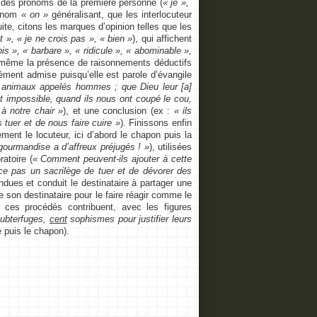
n des pronoms de la première personne (
« je »,
ronom
« on »
généralisant, que les interlocuteur
uite, citons les marques d’opinion telles que les
t », « je ne crois pas », « bien »
), qui affichent
pis », « barbare », « ridicule », « abominable »,
e même la présence de raisonnements déductifs
ément admise puisqu’elle est parole d’évangile
es animaux appelés hommes ; que Dieu leur [a]
est impossible, quand ils nous ont coupé le cou,
à notre chair »
), et une conclusion (ex :
« ils
tuer et de nous faire cuire »
). Finissons enfin
ent le locuteur, ici d’abord le chapon puis la
gourmandise a d’affreux préjugés ! »
), utilisées
ratoire (
« Comment peuvent-ils ajouter à cette
-ce pas un sacrilège de tuer et de dévorer des
endues et conduit le destinataire à partager une
e son destinataire pour le faire réagir comme le
 ces procédés contribuent, avec les figures
ubterfuges,
cent
sophismes pour justifier leurs
e puis le chapon).