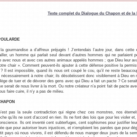
Texte complet du Dialogue du Chapon et de la
POULARDE
la gourmandise a d’affreux préjugés ! J’entendais l’autre jour, dans cette
ailler, un homme qui parlait seul devant d’autres hommes qui ne parlaient poin
e avec nous et avec ces autres animaux appelés hommes ; que Dieu leur avai
otre chair ». Comment peuvent-ils ajouter à cette défense positive la permi
s ? Il est impossible, quand ils nous ont coupé le cou, qu’il ne reste beauc
 nécessairement à notre chair; ils désobéissent donc visiblement à Dieu en
ilège de tuer et de dévorer des gens avec qui Dieu a fait un pacte ? Ce serait
se serait de nous livrer à la mort. Ou notre créateur n’a point fait de pacte av
us faire cuire, il n’y a pas de milieu.
CHAPON
’est pas la seule contradiction qui règne chez ces monstres, nos éternel
che qu’ils ne sont d’accord en rien. Ils ne font des lois que pour les violer et, c
onscience. Ils ont inventé cent subterfuges, cent sophismes pour justifier leu
ée que pour autoriser leurs injustices, et n’emploient les paroles que pour dé
etit pays où nous vivons, il est défendu de nous manger deux jours de la sema