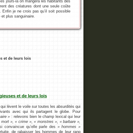
ue ces jours-là on mangera les habitants des
orent des créatures dont une seule coûte
 Enfin je ne crois pas qu’il soit possible
 et plus sanguinaire.
s et de leurs lois
gieuses et de leurs lois
i lèvent le voile sur toutes les absurdités qui
ants avec qui ils partagent le globe. Pour
aire »
: relevons bien le champ lexical qui leur
 mort », « crime », « monstres », « barbare »,
si convaincue qu’elle parle des
« hommes »
rtuite, de rabaisser les hommes de leur rang