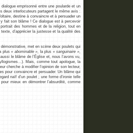
 dialogue emprisonné entre une poularde et un
es deux interlocuteurs partagent le même avis :
Voltaire, destine à convaincre et à persuader un
y fait son blâme ! Ce dialogue est à percevoir
portrait des hommes et de la religion, tout en
 texte, d’apprécier la justesse et la qualité des
 démonstrative, met en scène deux poulets qui
la plus
« abominable »
, la plus
« sanguinaire »
,
t aussi le blâme de l’Église et, nous l’avons vu,
 syllogismes…). Mais, comme tout apologue, la
eur cherche à modifier l’opinion de son lecteur,
ues pour convaincre et persuader. Un blâme qui
egard naïf d’un poulet ; une forme d’ironie telle
re pour mieux en démontrer l’absurdité, comme