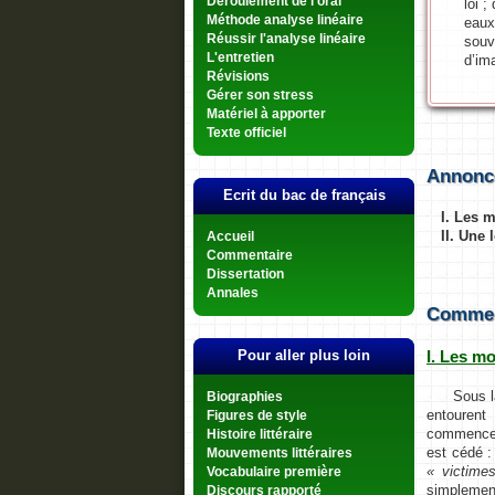
Déroulement de l'oral
loi ;
Méthode analyse linéaire
eaux
Réussir l'analyse linéaire
souv
L'entretien
d’im
Révisions
Gérer son stress
Matériel à apporter
Texte officiel
Annonc
Ecrit du bac de français
I. Les m
II. Une
Accueil
Commentaire
Dissertation
Annales
Comment
I. Les mo
Pour aller plus loin
Sous la fo
Biographies
entourent
Figures de style
commencer
Histoire littéraire
est cédé :
Mouvements littéraires
« victime
Vocabulaire première
simpleme
Discours rapporté