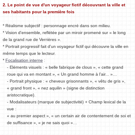
2. Le point de vue d'un voyageur fictif découvrant la ville et
ses habitants pour la première fois
* Réalisme subjectif : personnage encré dans son milieu.
* Vision d'ensemble, reflétée par un miroir promené sur « le long
de la grand rue de Verrières ».
* Portrait progressif fait d'un voyageur fictif qui découvre la ville en
même temps que le lecteur.
*
Focalisation interne
:
- Eléments visuels : « belle fabrique de clous », « cette grand
roue qui va en montant », « Un grand homme à l'air... »…
- Portrait physique : « cheveux grisonnants », « vêtu de gris »,
« grand front », « nez aquilin » (signe de distinction
aristocratique).
- Modalisateurs (marque de subjectivité) + Champ lexical de la
vue :
« au premier aspect », « un certain air de contentement de soi et
de suffisance », « je ne sais quoi »…