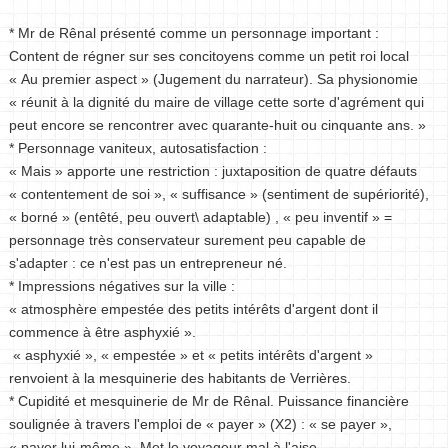
* Mr de Rênal présenté comme un personnage important :
Content de régner sur ses concitoyens comme un petit roi local
« Au premier aspect » (Jugement du narrateur). Sa physionomie
« réunit à la dignité du maire de village cette sorte d'agrément qui
peut encore se rencontrer avec quarante-huit ou cinquante ans. »
* Personnage vaniteux, autosatisfaction :
« Mais » apporte une restriction : juxtaposition de quatre défauts
« contentement de soi », « suffisance » (sentiment de supériorité),
« borné » (entêté, peu ouvert\ adaptable) , « peu inventif » =
personnage très conservateur surement peu capable de
s'adapter : ce n'est pas un entrepreneur né.
* Impressions négatives sur la ville :
« atmosphère empestée des petits intérêts d'argent dont il
commence à être asphyxié ».
« asphyxié », « empestée » et « petits intérêts d'argent »
renvoient à la mesquinerie des habitants de Verrières.
* Cupidité et mesquinerie de Mr de Rênal. Puissance financière
soulignée à travers l'emploi de « payer » (X2) : « se payer »,
« payer lui-même ». Met le voyageur mal à l'aise.