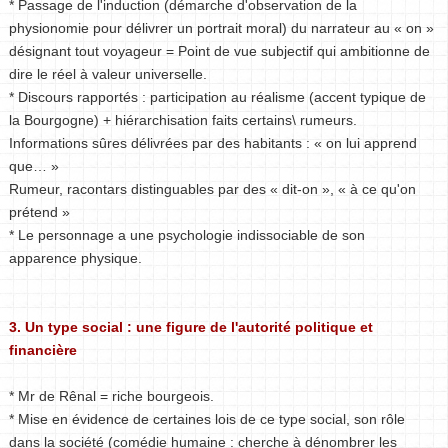
* Passage de l'induction (démarche d'observation de la
physionomie pour délivrer un portrait moral) du narrateur au « on »
désignant tout voyageur = Point de vue subjectif qui ambitionne de
dire le réel à valeur universelle.
* Discours rapportés : participation au réalisme (accent typique de
la Bourgogne) + hiérarchisation faits certains\ rumeurs.
Informations sûres délivrées par des habitants : « on lui apprend
que… »
Rumeur, racontars distinguables par des « dit-on », « à ce qu'on
prétend »
* Le personnage a une psychologie indissociable de son
apparence physique.
3. Un type social : une figure de l'autorité politique et
financière
* Mr de Rênal = riche bourgeois.
* Mise en évidence de certaines lois de ce type social, son rôle
dans la société (comédie humaine : cherche à dénombrer les