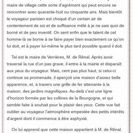
maire de village cette sorte d'agrément qui peut encore se
rencontrer avec quarante-huit ou cinquante ans. Mais bientôt
le voyageur parisien est choqué d'un certain air de
contentement de soi et de suffisance mêlé à je ne sais quoi de
borné et de peu inventif. On sent enfin que le talent de cet
homme-là se borne à se faire payer bien exactement ce qu'on
lui doit, et à payer lui-même le plus tard possible quand il doit.
Tel est le maire de Verrières, M. de Rênal. Après avoir
traversé la rue d'un pas grave, il entre à la mairie et disparaît
aux yeux du voyageur. Mais, cent pas plus haut, si celui-ci
continue sa promenade, il aperçoit une maison d'assez belle
apparence, et, à travers une grille de fer attenante à la
maison, des jardins magnifiques. Au-delà c'est une ligne
d'horizon formée par les collines de la Bourgogne, et qui
semble faite à souhait pour le plaisir des yeux. Cette vue fait
oublier au voyageur l'atmosphère empestée des petits intérêts
d'argent dont il commence à être asphyxié.
On lui apprend que cette maison appartient à M. de Rênal.