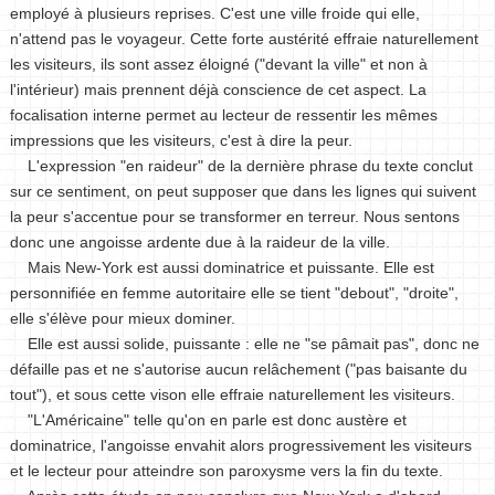
employé à plusieurs reprises. C'est une ville froide qui elle,
n'attend pas le voyageur. Cette forte austérité effraie naturellement
les visiteurs, ils sont assez éloigné ("devant la ville" et non à
l'intérieur) mais prennent déjà conscience de cet aspect. La
focalisation interne permet au lecteur de ressentir les mêmes
impressions que les visiteurs, c'est à dire la peur.
L'expression "en raideur" de la dernière phrase du texte conclut
sur ce sentiment, on peut supposer que dans les lignes qui suivent
la peur s'accentue pour se transformer en terreur. Nous sentons
donc une angoisse ardente due à la raideur de la ville.
Mais New-York est aussi dominatrice et puissante. Elle est
personnifiée en femme autoritaire elle se tient "debout", "droite",
elle s'élève pour mieux dominer.
Elle est aussi solide, puissante : elle ne "se pâmait pas", donc ne
défaille pas et ne s'autorise aucun relâchement ("pas baisante du
tout"), et sous cette vison elle effraie naturellement les visiteurs.
"L'Américaine" telle qu'on en parle est donc austère et
dominatrice, l'angoisse envahit alors progressivement les visiteurs
et le lecteur pour atteindre son paroxysme vers la fin du texte.