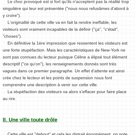
Le choc provoqué est si fort qu'ils n'acceptent pas la réalité trop
singulière qui leur est présentée ("nous nous refusâmes d’abord à
y croire").
L'originalité de cette ville va en fait la rendre ineffable, les
visiteurs sont vraiment incapables de la définir ("ça", "c'était",
"choses").
En définitive la 1ère impression que ressentent les visiteurs est
une forte stupéfaction. Mais les caractéristiques de New-York ne
sont pas connues du lecteur puisque Céline a élipsé tout élément
descriptif ("ce qu'on"), les renseignements donnés sont très
vagues dans ce premier paragraphe. Un effet d'attente est ainsi
crée chez le lecteur et les points de suspension nous font
comprendre une description à venir sur cette ville.
La stupéfaction des visiteurs va alors s'effacer pour faire place
au rire.
II. Une ville toute drôle
Cette ville est "debout" et cela les distrait énormément, on note