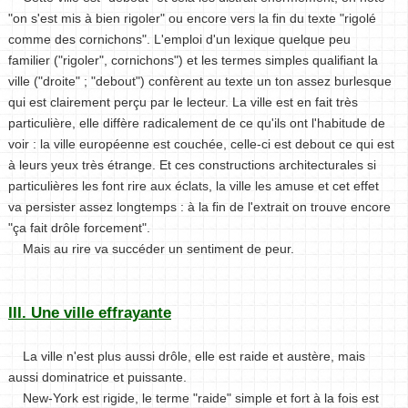
"on s'est mis à bien rigoler" ou encore vers la fin du texte "rigolé
comme des cornichons". L'emploi d'un lexique quelque peu
familier ("rigoler", cornichons") et les termes simples qualifiant la
ville ("droite" ; "debout") confèrent au texte un ton assez burlesque
qui est clairement perçu par le lecteur. La ville est en fait très
particulière, elle diffère radicalement de ce qu'ils ont l'habitude de
voir : la ville européenne est couchée, celle-ci est debout ce qui est
à leurs yeux très étrange. Et ces constructions architecturales si
particulières les font rire aux éclats, la ville les amuse et cet effet
va persister assez longtemps : à la fin de l'extrait on trouve encore
"ça fait drôle forcement".
Mais au rire va succéder un sentiment de peur.
III. Une ville effrayante
La ville n'est plus aussi drôle, elle est raide et austère, mais
aussi dominatrice et puissante.
New-York est rigide, le terme "raide" simple et fort à la fois est