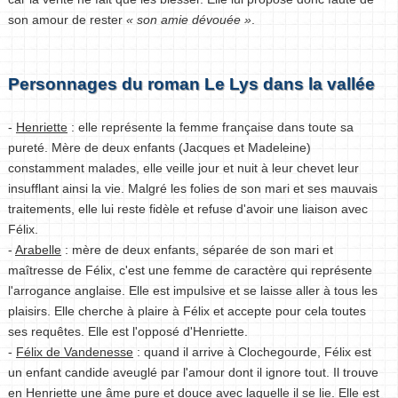
son amour de rester
« son amie dévouée »
.
Personnages du roman Le Lys dans la vallée
-
Henriette
: elle représente la femme française dans toute sa
pureté. Mère de deux enfants (Jacques et Madeleine)
constamment malades, elle veille jour et nuit à leur chevet leur
insufflant ainsi la vie. Malgré les folies de son mari et ses mauvais
traitements, elle lui reste fidèle et refuse d'avoir une liaison avec
Félix.
-
Arabelle
: mère de deux enfants, séparée de son mari et
maîtresse de Félix, c'est une femme de caractère qui représente
l'arrogance anglaise. Elle est impulsive et se laisse aller à tous les
plaisirs. Elle cherche à plaire à Félix et accepte pour cela toutes
ses requêtes. Elle est l'opposé d'Henriette.
-
Félix de Vandenesse
: quand il arrive à Clochegourde, Félix est
un enfant candide aveuglé par l'amour dont il ignore tout. Il trouve
en Henriette une âme pure et douce avec laquelle il se lie. Elle est