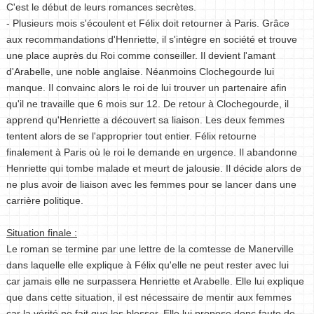
C'est le début de leurs romances secrètes.
- Plusieurs mois s'écoulent et Félix doit retourner à Paris. Grâce
aux recommandations d'Henriette, il s'intègre en société et trouve
une place auprès du Roi comme conseiller. Il devient l'amant
d'Arabelle, une noble anglaise. Néanmoins Clochegourde lui
manque. Il convainc alors le roi de lui trouver un partenaire afin
qu'il ne travaille que 6 mois sur 12. De retour à Clochegourde, il
apprend qu'Henriette a découvert sa liaison. Les deux femmes
tentent alors de se l'approprier tout entier. Félix retourne
finalement à Paris où le roi le demande en urgence. Il abandonne
Henriette qui tombe malade et meurt de jalousie. Il décide alors de
ne plus avoir de liaison avec les femmes pour se lancer dans une
carrière politique.
Situation finale :
Le roman se termine par une lettre de la comtesse de Manerville
dans laquelle elle explique à Félix qu'elle ne peut rester avec lui
car jamais elle ne surpassera Henriette et Arabelle. Elle lui explique
que dans cette situation, il est nécessaire de mentir aux femmes
car la vérité ne fait que les blesser. Elle lui propose donc faute de