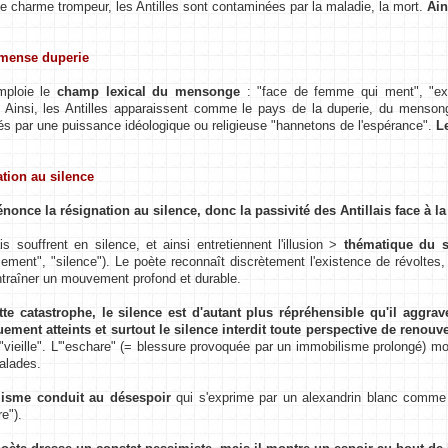
 charme trompeur, les Antilles sont contaminées par la maladie, la mort.
Ain
mense duperie
mploie le
champ lexical du mensonge
: "face de femme qui ment", "ext
. Ainsi, les Antilles apparaissent comme le pays de la duperie, du mensong
és par une puissance idéologique ou religieuse "hannetons de l'espérance".
L
ation au silence
nonce la résignation au silence, donc la passivité des Antillais face à la
ais souffrent en silence, et ainsi entretiennent l'illusion >
thématique du s
sement", "silence"). Le poète reconnaît discrètement l'existence de révoltes
ntraîner un mouvement profond et durable.
tte catastrophe, le silence est d'autant plus répréhensible qu'il aggrav
ment atteints et surtout le silence interdit toute perspective de renouv
 "vieille". L'"eschare" (= blessure provoquée par un immobilisme prolongé) mon
alades.
isme conduit au désespoir
qui s'exprime par un alexandrin blanc comme un
re").