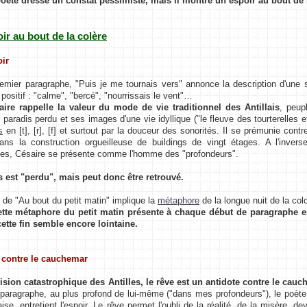
poète dresse un constat pessimiste, mais il montre un espoir au bout de 
poir au bout de la colère
oir
emier paragraphe, "Puis je me tournais vers" annonce la description d'une s
positif : "calme", "bercé", "nourrissais le vent"…
ire rappelle la valeur du mode de vie traditionnel des Antillais
, peup
 paradis perdu et ses images d'une vie idyllique ("le fleuve des tourterelles e
s
en [t], [r], [f] et surtout par la douceur des sonorités. Il se prémunie contr
ans la construction orgueilleuse de buildings de vingt étages. A l'invers
ses, Césaire se présente comme l'homme des "profondeurs".
s est "perdu", mais peut donc être retrouvé.
de "Au bout du petit matin" implique la
métaphore
de la longue nuit de la co
tte métaphore du petit matin présente à chaque début de paragraphe est
ette fin semble encore lointaine.
e contre le cauchemar
ision catastrophique des Antilles, le rêve est un antidote contre le cauch
 paragraphe, au plus profond de lui-même ("dans mes profondeurs"), le poète 
ise, entretient l'espoir. Le rêve permet l'oubli de la réalité, de la misère, d