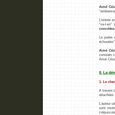
Aimé Césa
"ambiances
L'entrée e
"va-t-en" 
concrètes
Le poète u
échouées")
Aimé Césa
constats 
Aimé Césai
II. La dé
1. Le cha
A travers l
attachées 
L'auteur ut
sont insér
crépuscula