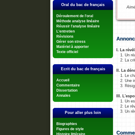
Oral du bac de français
Aimé
Déroulement de l'oral
Méthode analyse linéaire
Réussir l'analyse linéaire
L'entretien
Révisions
Annonc
Gérer son stress
Matériel à apporter
I. La révé
Texte officiel
1. Un r
2. La cri
Ecrit du bac de français
II. La dén
1. Le ch
2. Une 
Accueil
3. Résig
Commentaire
Dissertation
III. L'esp
Annales
1. Un es
2. Le rê
3. Un rê
Pour aller plus loin
Biographies
Figures de style
Comment
Histoire littéraire