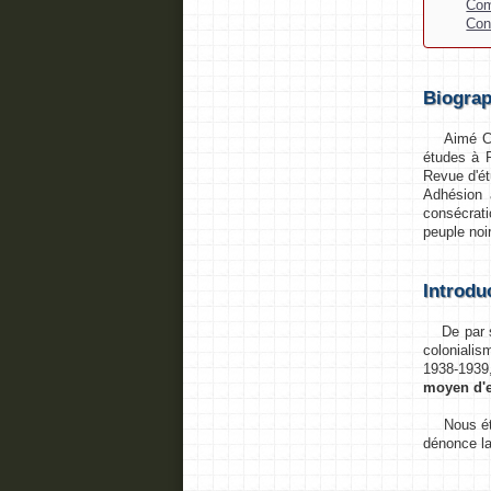
Com
Con
Biograp
Aimé Césai
études à P
Revue d'ét
Adhésion 
consécrati
peuple noir
Introdu
De par se
coloniali
1938-193
moyen d'en
Nous étudi
dénonce la