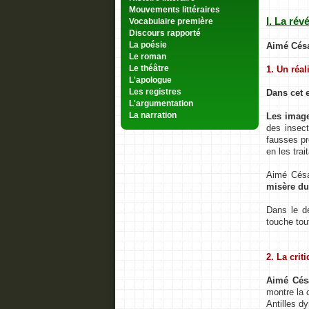
Mouvements littéraires
I. La rév
Vocabulaire première
Discours rapporté
Aimé Césa
La poésie
Le roman
1. Un réa
Le théâtre
L'apologue
Dans cet e
Les registres
L'argumentation
Les image
La narration
des insect
fausses pr
en les trai
Aimé Césai
misère du 
Dans le de
touche tou
2. La crit
Aimé Césa
montre la 
Antilles dy