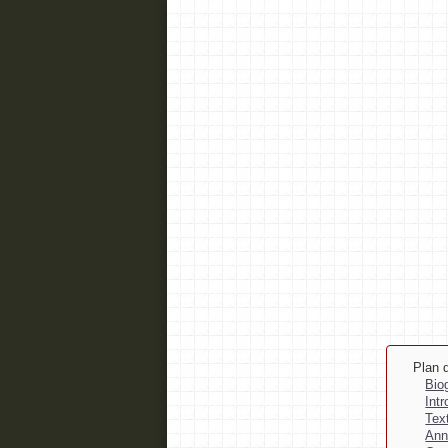
Plan d
Bio
Int
Tex
Ann