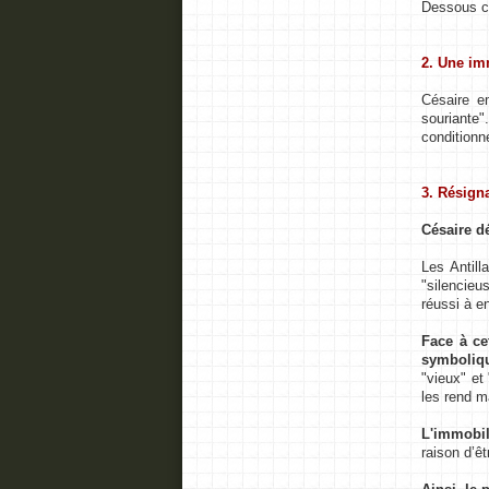
Dessous ce
2. Une im
Césaire e
souriante"
conditionn
3. Résign
Césaire dé
Les Antill
"silencieu
réussi à e
Face à ce
symbolique
"vieux" et
les rend m
L'immobil
raison d’êt