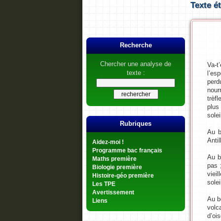
Texte é
Recherche
Chercher une analyse de
Va-t
texte :
l’es
perd
nour
trèf
plus
solei
Rubriques
Au b
Anti
Aidez-moi !
Programme bac français
Au b
Maths première
pas 
Biologie première
viei
Histoire-géo première
solei
Les TPE
Avertissement
Au b
Liens
volc
d’oi