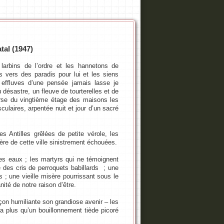
tal (1947)
s larbins de l’ordre et les hannetons de
s vers des paradis pour lui et les siens
effluves d’une pensée jamais lasse je
u désastre, un fleuve de tourterelles et de
erse du vingtième étage des maisons les
culaires, arpentée nuit et jour d’un sacré
s Antilles grêlées de petite vérole, les
ère de cette ville sinistrement échouées.
es eaux ; les martyrs qui ne témoignent
e des cris de perroquets babillards ; une
 ; une vieille misère pourrissant sous le
nité de notre raison d’être.
açon humiliante son grandiose avenir – les
ra plus qu’un bouillonnement tiède picoré