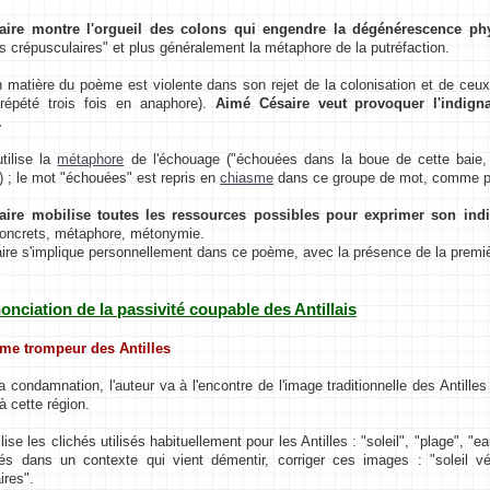
ire montre l'orgueil des colons qui engendre la dégénérescence ph
 crépusculaires" et plus généralement la métaphore de la putréfaction.
n matière du poème est violente dans son rejet de la colonisation et de ceux
(répété trois fois en anaphore).
Aimé Césaire veut provoquer l'indigna
.
tilise la
métaphore
de l'échouage ("échouées dans la boue de cette baie, d
 ; le mot "échouées" est repris en
chiasme
dans ce groupe de mot, comme po
ire mobilise toutes les ressources possibles pour exprimer son indi
concrets, métaphore, métonymie.
re s'implique personnellement dans ce poème, avec la présence de la premièr
nonciation de la passivité coupable des Antillais
rme trompeur des Antilles
a condamnation, l'auteur va à l'encontre de l'image traditionnelle des Antilles 
à cette région.
ilise les clichés utilisés habituellement pour les Antilles : "soleil", "plage", 
és dans un contexte qui vient démentir, corriger ces images : "soleil vé
ires".