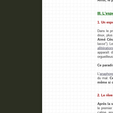
Ainsi, le 
III. L'es
1. Un esp
Dans le pr
doux, plus 
Aimé Césa
lasse"). Le
allitération
apparaît d
orgueilleu
Ce paradi
L'
anaphore
du mal.
Ce
même si c
2. Le rêv
Après la v
le premier
calme, apa