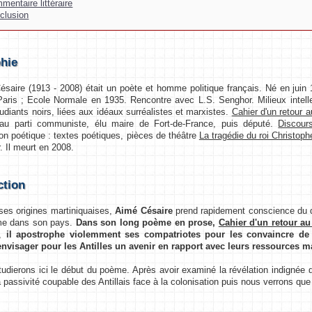
mentaire littéraire
clusion
hie
re (1913 - 2008) était un poète et homme politique français. Né en juin 1
aris ; Ecole Normale en 1935. Rencontre avec L.S. Senghor. Milieux intelle
udiants noirs, liées aux idéaux surréalistes et marxistes.
Cahier d'un retour 
au parti communiste, élu maire de Fort-de-France, puis député.
Discour
on poétique : textes poétiques, pièces de théâtre
La tragédie du roi Christoph
. Il meurt en 2008.
ction
s origines martiniquaises,
Aimé Césaire
prend rapidement conscience du d
sme dans son pays.
Dans son long poème en prose,
Cahier d'un retour au
9,
il apostrophe violemment ses compatriotes pour les convaincre de r
visager pour les Antilles un avenir en rapport avec leurs ressources mat
erons ici le début du poème. Après avoir examiné la révélation indignée de
 passivité coupable des Antillais face à la colonisation puis nous verrons que 