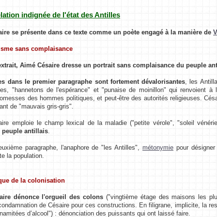
élation indignée de l'état des Antilles
ire se présente dans ce texte comme un poète engagé à la manière de
V
lisme sans complaisance
xtrait, Aimé Césaire dresse un portrait sans complaisance du peuple anti
s dans le premier paragraphe sont fortement dévalorisantes
, les Anti
es, "hannetons de l'espérance" et "punaise de moinillon" qui renvoient à
omesses des hommes politiques, et peut-être des autorités religieuses. Césa
tant de "mauvais gris-gris".
re emploie le champ lexical de la maladie ("petite vérole", "soleil vénéri
peuple antillais
.
uxième paragraphe, l'anaphore de "les Antilles",
métonymie
pour désigner 
te la population.
ique de la colonisation
ire dénonce l'orgueil des colons
("vingtième étage des maisons les plus i
condamnation de Césaire pour ces constructions. En filigrane, implicite, la res
namitées d’alcool") : dénonciation des puissants qui ont laissé faire.