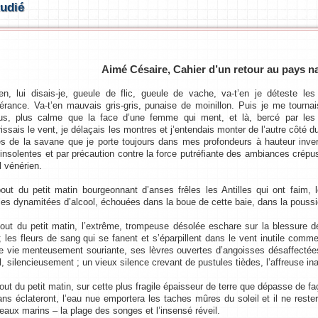
tudié
Aimé Césaire, Cahier d’un retour au pays na
’en, lui disais-je, gueule de flic, gueule de vache, va-t’en je déteste le
pérance. Va-t’en mauvais gris-gris, punaise de moinillon. Puis je me tournai
us, plus calme que la face d’une femme qui ment, et là, bercé par les 
rissais le vent, je délaçais les montres et j’entendais monter de l’autre côté d
les de la savane que je porte toujours dans mes profondeurs à hauteur inv
 insolentes et par précaution contre la force putréfiante des ambiances crépus
l vénérien.
out du petit matin bourgeonnant d’anses frêles les Antilles qui ont faim, le
lles dynamitées d’alcool, échouées dans la boue de cette baie, dans la poussi
out du petit matin, l’extrême, trompeuse désolée eschare sur la blessure d
; les fleurs de sang qui se fanent et s’éparpillent dans le vent inutile comm
lle vie menteusement souriante, ses lèvres ouvertes d’angoisses désaffectées
l, silencieusement ; un vieux silence crevant de pustules tièdes, l’affreuse ina
out du petit matin, sur cette plus fragile épaisseur de terre que dépasse de f
ans éclateront, l’eau nue emportera les taches mûres du soleil et il ne reste
seaux marins – la plage des songes et l’insensé réveil.