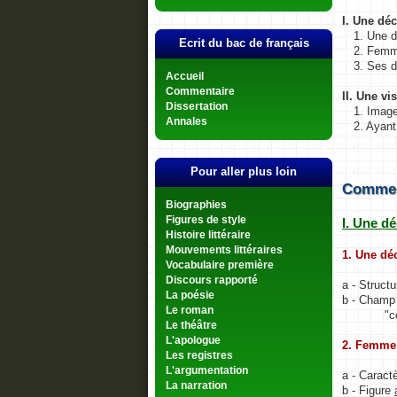
I. Une dé
1. Une d
Ecrit du bac de français
2. Femm
3. Ses d
Accueil
Commentaire
II. Une v
Dissertation
1. Imag
Annales
2. Ayant
Pour aller plus loin
Comment
Biographies
Figures de style
I. Une d
Histoire littéraire
Mouvements littéraires
1. Une dé
Vocabulaire première
Discours rapporté
a - Struct
La poésie
b - Champ 
Le roman
"cœur 
Le théâtre
L'apologue
2. Femme 
Les registres
L'argumentation
a - Caractè
La narration
b - Figure