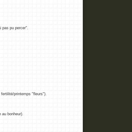
ai pas pu percer".
.
fertilité/printemps "fleurs").
 au bonheur).