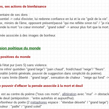
ns, ses actions de bienfaisance
ntaire de ses dons :
entiel -> celui d'exister, lui redonne confiance en lui et la vie "goût de la vie".
x, miroirs de l'âme, opposent présent/passé "qui me reflète sinon toi" / "je n'
ende la mort "ce cœur immortel", "grand soleil" -> amour plus fort que la mort
ée associée à des images de bonheur.
vision poétique du monde
 positives du monde
à l'état pur (vers 5) sans violence.
te infini/ quotidien "grand large"/ "pain chaud", froid/chaud "neige"/ "fleurs".
oralité (vérité générale, pouvoir de suggestion dans simplicité du poème).
 sans limite (liberté : "grand large", sensation de chaleur : "neige qui fond" -> 
e pouvoir d'effacer la pensée associée à la mort et deuil
t est au centre du poème ("tous ces morts",
allitération
avec "mur" -> obstacle
e deuil (antéposition : "entre autrefois et aujourd'hui).
de/bonheur du poète (2
métaphores
espace : "étendue déserte" / "grand large")
 "paille" / "grand soleil"