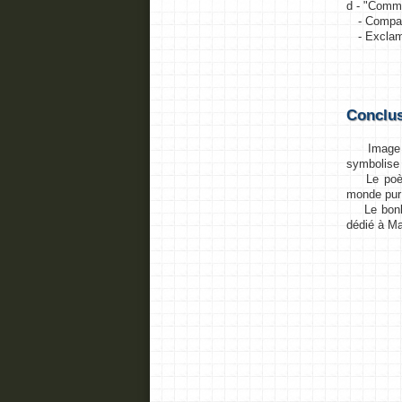
d - "Comme
- Compar
- Exclam
Conclu
Image fina
symbolise 
Le po
monde pur
Le bonheu
dédié à Ma