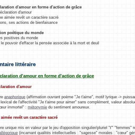
claration d'amour en forme d'action de grâce
éclaration d'amour
e aimée revêt un caractère sacré
ons, ses actions de bienfaisance
ision poétique du monde
es positives du monde
 le pouvoir d'effacer la pensée associée à la mort et deuil
aire littéraire
éclaration d'amour en forme d'action de grâce
claration d'amour
ure
anaphorique
(affirmation ouvrant poème "Je t'aime", motif lyrique -> puiss
lexical de l'affectivité "Je t'aime pour aimer" sans complément, valeur absol
immortel" :
métonymie
du sentiment amoureux.
aimée revêt un caractère sacré
re unique mis en valeur par le jeu d'opposition singulier/pluriel "t'" "femmes" 
allégorique
(incarnant qualités intellectuelles : "sagesse" morales : "cœur" géné