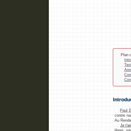
Plan d
Int
Tex
Ann
Com
Con
Introdu
Paul E
contre na
Au Rende
Je t'a
libres, pa