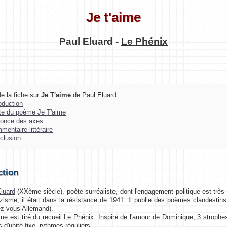
Je t'aime
Paul Eluard -
Le Phénix
e la fiche sur
Je T'aime
de Paul Eluard :
roduction
te du poème Je T'aime
once des axes
mentaire littéraire
clusion
ction
luard
(XXème siècle), poète surréaliste, dont l'engagement politique est très 
zisme, il était dans la résistance de 1941. Il publie des poèmes clandestins 
z-vous Allemand).
ime
est tiré du recueil
Le Phénix
. Inspiré de l'amour de Dominique, 3 strophe
s d'unité fixe, rythmes réguliers.