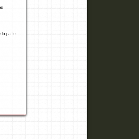
as
 la paille