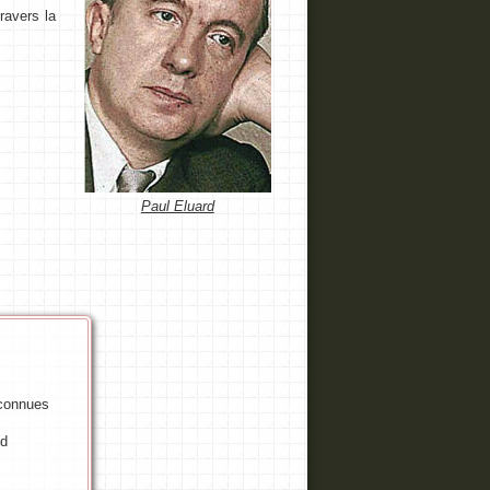
ravers la
Paul Eluard
 connues
ud