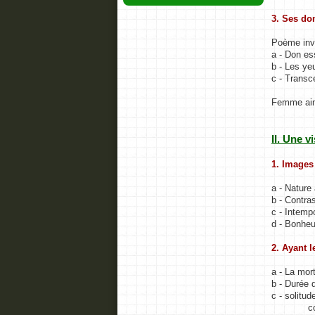
3. Ses do
Poème inve
a - Don ess
b - Les yeu
c - Transc
Femme aim
II. Une 
1. Images
a - Nature 
b - Contras
c - Intemp
d - Bonheur
2. Ayant l
a - La mor
b - Durée d
c - solitu
couleur :