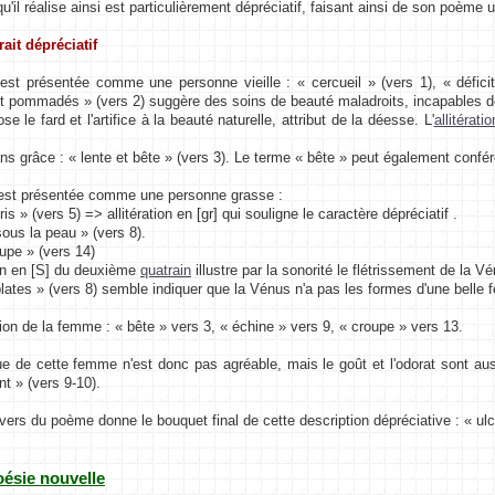
 qu'il réalise ainsi est particulièrement dépréciatif, faisant ainsi de son poème 
rait dépréciatif
st présentée comme une personne vieille : « cercueil » (vers 1), « défic
t pommadés » (vers 2) suggère des soins de beauté maladroits, incapables de l
e le fard et l'artifice à la beauté naturelle, attribut de la déesse. L'
allitératio
 grâce : « lente et bête » (vers 3). Le terme « bête » peut également confé
est présentée comme une personne grasse :
ris » (vers 5) => allitération en [gr] qui souligne le caractère dépréciatif .
sous la peau » (vers 8).
oupe » (vers 14)
tion en [S] du deuxième
quatrain
illustre par la sonorité le flétrissement de la V
 plates » (vers 8) semble indiquer que la Vénus n'a pas les formes d'une belle
ion de la femme : « bête » vers 3, « échine » vers 9, « croupe » vers 13.
e de cette femme n'est donc pas agréable, mais le goût et l'odorat sont auss
t » (vers 9-10).
 vers du poème donne le bouquet final de cette description dépréciative : « ulc
oésie nouvelle