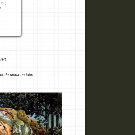
us ;
e
vert
et de dieux en latin