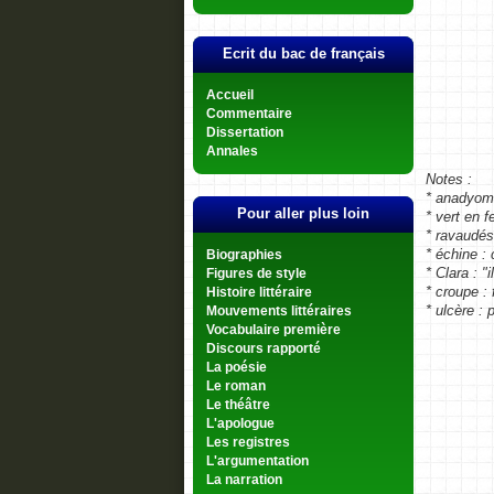
Ecrit du bac de français
Accueil
Commentaire
Dissertation
Annales
Notes :
* anadyomè
Pour aller plus loin
* vert en 
* ravaudé
* échine :
Biographies
* Clara : 
Figures de style
* croupe : 
Histoire littéraire
* ulcère : 
Mouvements littéraires
Vocabulaire première
Discours rapporté
La poésie
Le roman
Le théâtre
L'apologue
Les registres
L'argumentation
La narration