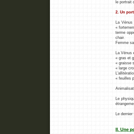
le portrait
2. Un port
La Vénus e
« fortemen
terme oppos
chair.
Femme sans
La Vénus 
« gras et g
« graisse 
« large cr
L'allitéra
« feuilles
Animalisat
Le physiqu
étrangemen
Le dernier
II. Une p