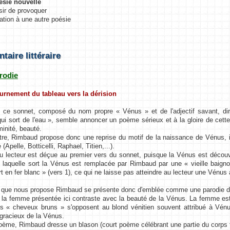
ésie nouvelle
sir de provoquer
itation à une autre poésie
aire littéraire
arodie
ournement du tableau vers la dérision
de ce sonnet, composé du nom propre « Vénus » et de l'adjectif savant, d
 qui sort de l'eau », semble annoncer un poème sérieux et à la gloire de ce
inité, beauté.
tre, Rimbaud propose donc une reprise du motif de la naissance de Vénus, ill
 (Apelle, Botticelli, Raphael, Titien,...).
du lecteur est déçue au premier vers du sonnet, puisque la Vénus est découver
laquelle sort la Vénus est remplacée par Rimbaud par une « vieille baignoi
rt en fer blanc » (vers 1), ce qui ne laisse pas atteindre au lecteur une Vénus
 que nous propose Rimbaud se présente donc d'emblée comme une parodie du 
a femme présentée ici contraste avec la beauté de la Vénus. La femme est v
es « cheveux bruns » s'opposent au blond vénitien souvent attribué à Vén
isgracieux de la Vénus.
ème, Rimbaud dresse un blason (court poème célébrant une partie du corps fé