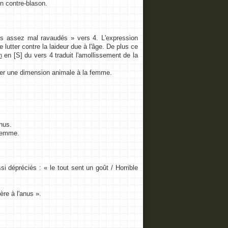
un contre-blason.
its assez mal ravaudés » vers 4. L'expression
utter contre la laideur due à l'âge. De plus ce
n
en [S] du vers 4 traduit l'amollissement de la
rer une dimension animale à la femme.
énus.
 femme.
i dépréciés : « le tout sent un goût / Horrible
ère à l'anus ».