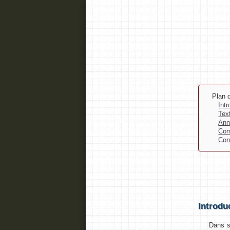
Plan d
Int
Tex
Ann
Com
Con
Introdu
Dans s