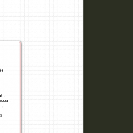
és
rt ;
essor ;
 ;
ût