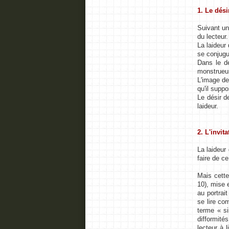
1. Le dés
Suivant un
du lecteur.
La laideur
se conjugu
Dans le de
monstrueu
L'image de
qu'il supp
Le désir d
laideur.
2. L'invit
La laideur
faire de c
Mais cette
10), mise e
au portrai
se lire co
terme « si
difformités
lecteur à 