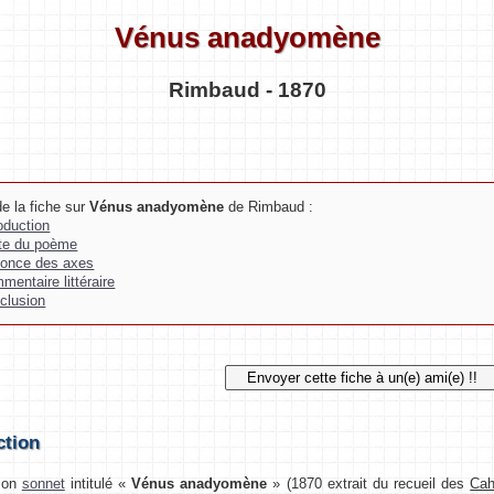
Vénus anadyomène
Rimbaud - 1870
e la fiche sur
Vénus anadyomène
de Rimbaud :
roduction
te du poème
once des axes
mentaire littéraire
clusion
ction
on
sonnet
intitulé «
Vénus anadyomène
» (1870 extrait du recueil des
Cah