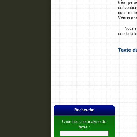
très per
convention
dans cett
Vénus ana
Nous nous
conduire l
Texte 
Recherche
Chercher une analyse de
texte :