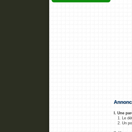
Annonc
I. Une pa
1. Le dé
2. Un por