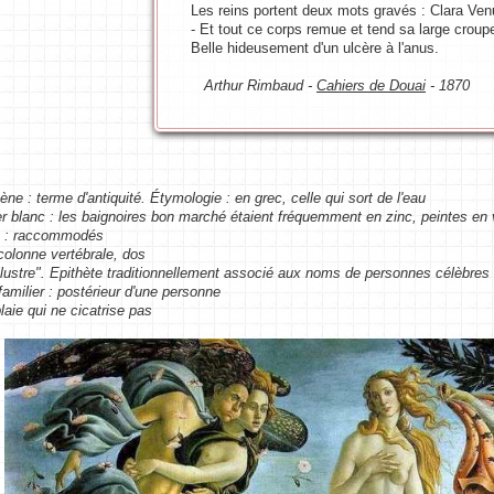
Les reins portent deux mots gravés : Clara Ven
- Et tout ce corps remue et tend sa large croup
Belle hideusement d'un ulcère à l'anus.
Arthur Rimbaud -
Cahiers de Douai
- 1870
ne : terme d'antiquité. Étymologie : en grec, celle qui sort de l'eau
fer blanc : les baignoires bon marché étaient fréquemment en zinc, peintes en 
s : raccommodés
 colonne vertébrale, dos
"illustre". Epithète traditionnellement associé aux noms de personnes célèbres 
familier : postérieur d'une personne
plaie qui ne cicatrise pas