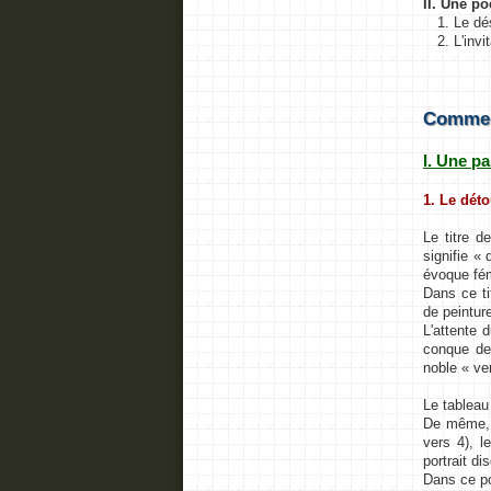
II. Une po
1. Le dé
2. L'inv
Comment
I. Une p
1. Le dét
Le titre 
signifie «
évoque fém
Dans ce ti
de peinture
L'attente 
conque de 
noble « ve
Le tableau
De même, l
vers 4), l
portrait d
Dans ce po