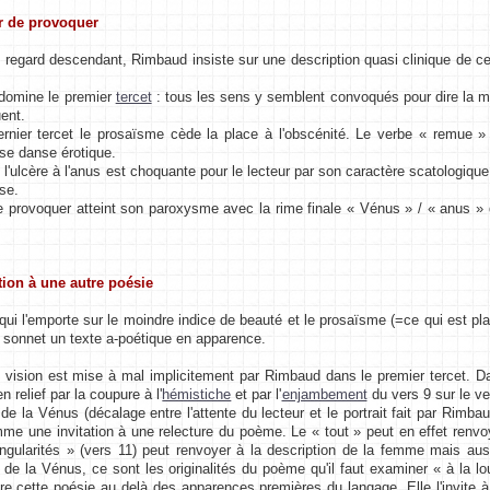
ir de provoquer
 regard descendant, Rimbaud insiste sur une description quasi clinique de ce
 domine le premier
tercet
: tous les sens y semblent convoqués pour dire la mon
ent.
rnier tercet le prosaïsme cède la place à l'obscénité. Le verbe « remue 
se danse érotique.
 l'ulcère à l'anus est choquante pour le lecteur par son caractère scatologique
ose.
e provoquer atteint son paroxysme avec la rime finale « Vénus » / « anus » qui
ation à une autre poésie
 qui l'emporte sur le moindre indice de beauté et le prosaïsme (=ce qui est p
e sonnet un texte a-poétique en apparence.
 vision est mise à mal implicitement par Rimbaud dans le premier tercet. Da
n relief par la coupure à l'
hémistiche
et par l'
enjambement
du vers 9 sur le ve
t de la Vénus (décalage entre l'attente du lecteur et le portrait fait par Rim
mme une invitation à une relecture du poème. Le « tout » peut en effet ren
ngularités » (vers 11) peut renvoyer à la description de la femme mais au
 de la Vénus, ce sont les originalités du poème qu'il faut examiner « à la loup
lire cette poésie au delà des apparences premières du langage. Elle l'invite à