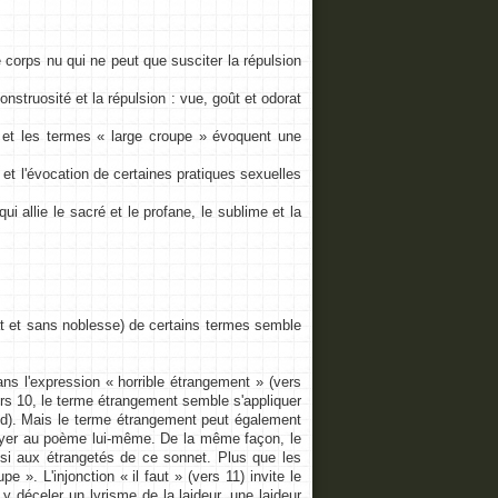
 corps nu qui ne peut que susciter la répulsion
struosité et la répulsion : vue, goût et odorat
» et les termes « large croupe » évoquent une
 et l'évocation de certaines pratiques sexuelles
 allie le sacré et le profane, le sublime et la
lat et sans noblesse) de certains termes semble
ns l'expression « horrible étrangement » (vers
rs 10, le terme étrangement semble s'appliquer
baud). Mais le terme étrangement peut également
voyer au poème lui-même. De la même façon, le
ssi aux étrangetés de ce sonnet. Plus que les
e ». L'injonction « il faut » (vers 11) invite le
 y déceler un lyrisme de la laideur, une laideur