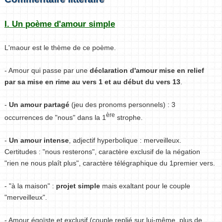
I. Un poème d'amour simple
L'maour est le thème de ce poème.
- Amour qui passe par une
déclaration d'amour mise en relief
par sa mise en rime au vers 1 et au début du vers 13
.
-
Un amour partagé
(jeu des pronoms personnels) : 3
ère
occurrences de "nous" dans la 1
strophe.
-
Un amour intense
, adjectif hyperbolique : merveilleux.
Certitudes : "nous resterons", caractère exclusif de la négation
"rien ne nous plaît plus", caractère télégraphique du 1premier vers.
- "à la maison" :
projet simple
mais exaltant pour le couple
"merveilleux".
- Amour égoïste et exclusif (couple replié sur lui-même, plus de