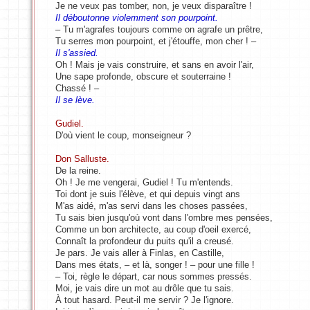
Je ne veux pas tomber, non, je veux disparaître !
Il déboutonne violemment son pourpoint.
– Tu m'agrafes toujours comme on agrafe un prêtre,
Tu serres mon pourpoint, et j'étouffe, mon cher ! –
Il s'assied.
Oh ! Mais je vais construire, et sans en avoir l'air,
Une sape profonde, obscure et souterraine !
Chassé ! –
Il se lève.
Gudiel.
D'où vient le coup, monseigneur ?
Don Salluste.
De la reine.
Oh ! Je me vengerai, Gudiel ! Tu m'entends.
Toi dont je suis l'élève, et qui depuis vingt ans
M'as aidé, m'as servi dans les choses passées,
Tu sais bien jusqu'où vont dans l'ombre mes pensées,
Comme un bon architecte, au coup d'oeil exercé,
Connaît la profondeur du puits qu'il a creusé.
Je pars. Je vais aller à Finlas, en Castille,
Dans mes états, – et là, songer ! – pour une fille !
– Toi, règle le départ, car nous sommes pressés.
Moi, je vais dire un mot au drôle que tu sais.
À tout hasard. Peut-il me servir ? Je l'ignore.