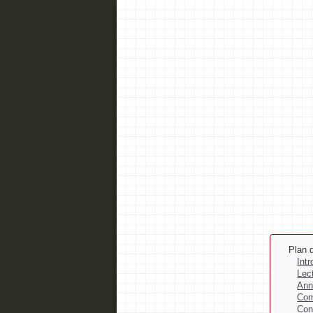
Plan d
Int
Lec
Ann
Com
Con