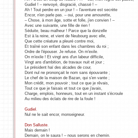
Gudiel ! – renvoyé, disgracié, chassé ! –
Ah ! Tout perdre en un jour ! – l'aventure est secrète
Encor, n'en parle pas. – oui, pour une amourette,
– Chose, à mon âge, sotte et folle, j'en convien ! –
Avec une suivante, une fille de rien !
Séduite, beau malheur ! Parce que la donzelle
Est à la reine, et vient de Neubourg avec elle,
Que cette créature a pleuré contre moi,
Et traîné son enfant dans les chambres du roi ;
Ordre de l'épouser. Je refuse. On m'exile.
On m'exile ! Et vingt ans d'un labeur difficile,
Vingt ans d'ambition, de travaux nuit et jour ;
Le président haï des alcades de cour,
Dont nul ne prononçait le nom sans épouvante ;
Le chef de la maison de Bazan, qui s'en vante ;
Mon crédit, mon pouvoir ; tout ce que je rêvais,
Tout ce que je faisais et tout ce que j'avais,
Charge, emplois, honneurs, tout en un instant s'écroule
Au milieu des éclats de rire de la foule !
Gudiel.
Nul ne le sait encor, monseigneur.
Don Salluste.
Mais demain !
Demain, on le saura ! – nous serons en chemin.