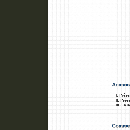
Annonc
I. Prése
II. Pré
III. La 
Comment