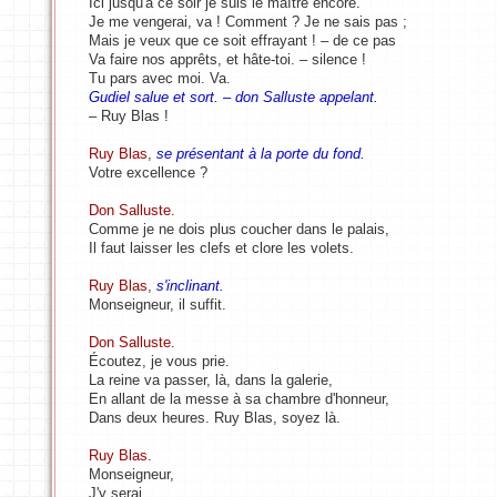
Ici jusqu'à ce soir je suis le maître encore.
Je me vengerai, va ! Comment ? Je ne sais pas ;
Mais je veux que ce soit effrayant ! – de ce pas
Va faire nos apprêts, et hâte-toi. – silence !
Tu pars avec moi. Va.
Gudiel salue et sort. – don Salluste appelant.
– Ruy Blas !
Ruy Blas
,
se présentant à la porte du fond.
Votre excellence ?
Don Salluste.
Comme je ne dois plus coucher dans le palais,
Il faut laisser les clefs et clore les volets.
Ruy Blas
,
s'inclinant.
Monseigneur, il suffit.
Don Salluste.
Écoutez, je vous prie.
La reine va passer, là, dans la galerie,
En allant de la messe à sa chambre d'honneur,
Dans deux heures. Ruy Blas, soyez là.
Ruy Blas.
Monseigneur,
J'y serai.