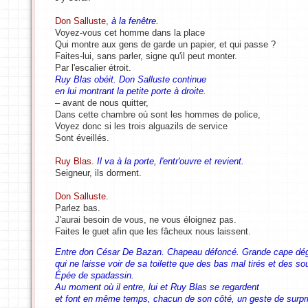
Don Salluste
,
à la fenêtre.
Voyez-vous cet homme dans la place
Qui montre aux gens de garde un papier, et qui passe ?
Faites-lui, sans parler, signe qu'il peut monter.
Par l'escalier étroit.
Ruy Blas obéit. Don Salluste continue
en lui montrant la petite porte à droite.
– avant de nous quitter,
Dans cette chambre où sont les hommes de police,
Voyez donc si les trois alguazils de service
Sont éveillés.
Ruy Blas.
Il va à la porte, l'entr'ouvre et revient.
Seigneur, ils dorment.
Don Salluste.
Parlez bas.
J'aurai besoin de vous, ne vous éloignez pas.
Faites le guet afin que les fâcheux nous laissent.
Entre don César De Bazan. Chapeau défoncé. Grande cape dég
qui ne laisse voir de sa toilette que des bas mal tirés et des so
Épée de spadassin.
Au moment où il entre, lui et Ruy Blas se regardent
et font en même temps, chacun de son côté, un geste de surpr