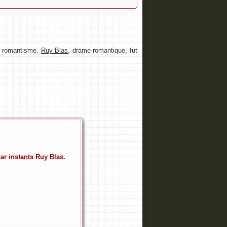
du romantisme.
Ruy Blas
, drame romantique, fut
ar instants Ruy Blas.