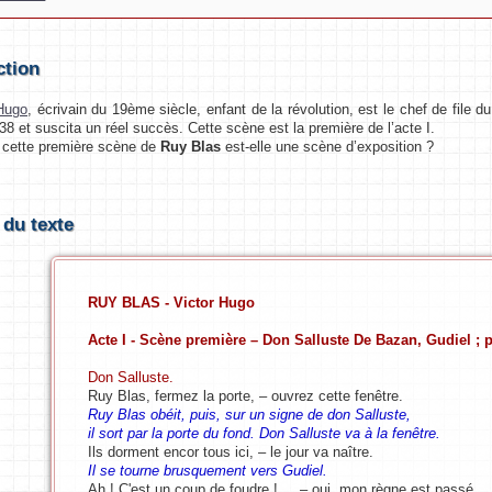
ction
 Hugo
, écrivain du 19ème siècle, enfant de la révolution, est le chef de file 
838 et suscita un réel succès. Cette scène est la première de l’acte I.
ette première scène de
Ruy Blas
est-elle une scène d’exposition ?
 du texte
RUY BLAS - Victor Hugo
Acte I - Scène première – Don Salluste De Bazan, Gudiel ; p
Don Salluste.
Ruy Blas, fermez la porte, – ouvrez cette fenêtre.
Ruy Blas obéit, puis, sur un signe de don Salluste,
il sort par la porte du fond. Don Salluste va à la fenêtre.
Ils dorment encor tous ici, – le jour va naître.
Il se tourne brusquement vers Gudiel.
Ah ! C'est un coup de foudre ! ... – oui, mon règne est passé,