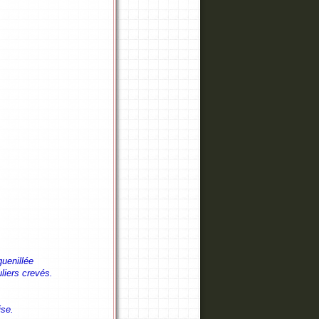
uenillée
uliers crevés.
ise.