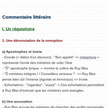
Commentaire littéraire
I. Un réquisitoire
1. Une dénonciation de la corruption
a) Apostrophes et ironie
- Exorde (= début d'un discours) : "Bon appétit" =>
métaphore
=
représente l'envie des ministres de voler l'état
- "Ô" apostrophe lyrique -> montre la colère de Ruy Blas
- "Ô ministres intègres ! / Conseillers vertueux !" => Ruy Blas
pense bien sûr l'inverse (égoïste et immoraux) => Ironie
- Exhortations : "regardez", "voyez" -> Ces exhortations permettent
à Ruy Blas d'insinuer que les ministres sont aveugles.
b) Une accusation
- Ruy Blas accuse les ministres de chercher des profits personnels