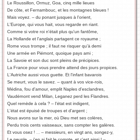
Le Roussillon, Ormuz, Goa, cinq mille lieues
De côte, et Fernambouc, et les montagnes bleues !
Mais voyez. – du ponant jusques à l'orient,
L'Europe, qui vous hait, vous regarde en riant.
Comme si votre roi n'était plus qu'un fantôme,
La Hollande et l'anglais partagent ce royaume ;
Rome vous trompe ; il faut ne risquer qu'à demi
Une armée en Piémont, quoique pays ami ;
La Savoie et son duc sont pleins de précipices.
La France pour vous prendre attend des jours propices.
L'Autriche aussi vous guette. Et l'infant bavarois
Se meurt, vous le savez. – quant à vos vice-rois,
Médina, fou d'amour, emplit Naples d'esclandres,
Vaudémont vend Milan, Leganez perd les Flandres.
Quel remède à cela ? – l'état est indigent,
L'état est épuisé de troupes et d'argent ;
Nous avons sur la mer, où Dieu met ses colères,
Perdu trois cents vaisseaux, sans compter les galères.
Et vous osez ! ... – messieurs, en vingt ans, songez-y,
Le peuple, – j'en ai fait le compte, et c'est ainsi ! –