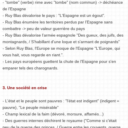
- "tombe" (verbe) rime avec "tombe" (nom commun) -> déchéance
de l'Espagne
- Ruy Blas dévalorise le pays : "L'Espagne est un égout".
- Ruy Blas énumère les territoires perdus par l'Espagne sans
combattre -> peu de valeur guerrière du pays
- Ruy Blas dévalorise l'armée espagnole "Des gueux, des juifs, des
montagnards, / S'habillant d'une loque et s'armant de poignards"
- Selon Ruy Blas, l'Europe se moque de l'Espagne "L'Europe, qui
vous hait, vous regarde en riant.".
- Les pays européens guettent la chute de l'Espagne pour s'en
emparer tels des charognards.
3. Une société en crise
- L'état et le peuple sont pauvres : "l'état est indigent" (indigent =
pauvre), "Le peuple misérable"
- Champ lexical de la faim (dévoré, morsure, affamés...)
- Des guerres internes déchirent le royaume ("Comme si c'était
peu de la guerre des princes, / Guerre entre les couvents, guerre