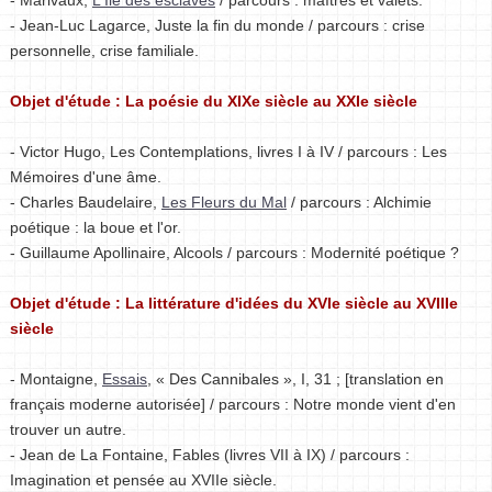
- Marivaux,
L'Île des esclaves
/ parcours : maîtres et valets.
- Jean-Luc Lagarce, Juste la fin du monde / parcours : crise
personnelle, crise familiale.
Objet d'étude : La poésie du XIXe siècle au XXIe siècle
- Victor Hugo, Les Contemplations, livres I à IV / parcours : Les
Mémoires d'une âme.
- Charles Baudelaire,
Les Fleurs du Mal
/ parcours : Alchimie
poétique : la boue et l'or.
- Guillaume Apollinaire, Alcools / parcours : Modernité poétique ?
Objet d'étude : La littérature d'idées du XVIe siècle au XVIIIe
siècle
- Montaigne,
Essais
, « Des Cannibales », I, 31 ; [translation en
français moderne autorisée] / parcours : Notre monde vient d'en
trouver un autre.
- Jean de La Fontaine, Fables (livres VII à IX) / parcours :
Imagination et pensée au XVIIe siècle.