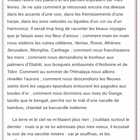
lèvres. Je ne sais comment je retrouvais encore ma déesse
dans les accents d'une voix, dans les frémissements d'une
harpe, dans les sons veloutés ou liquides d'un cor ou d'un
harmonica. Il serait trop long de raconter les beaux voyages
que je faisais avec ma fleur d'amour ; comment main en main
nous visitions les ruines célèbres, Venise, Rome, Athènes
Jérusalem, Memphis, Carthage ; comment nous franchissions
les mers ; comment nous demandions le bonheur aux
palmiers d'Otahiti, aux bosquets embaumés d'Amboine et de
Tidor. Comment au sommet de l'Himalaya nous allions
réveiller l'aurore ; comment nous descendions les fleuves
saints dont les vagues épandues entourent les pagodes aux
boules d'or ; comment nous dormions aux rives du Gange,
tandis que le bengali, perché sur le mât d'une nacelle de
bambou, chantait sa barcarolle indienne.
La terre et le ciel ne m'étaient plus rien ; j'oubliais surtout le
dernier : mais si je ne lui adressais plus mes voeux, il écoutait
la voix de ma secrète misère : car je souffrais, et les