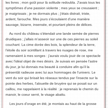
les livres ; mon goût pour là solitude redoubla. J'avais tous les
symptômes d'une passion violente ; mes yeux se creusaient ;
je maigrissais ; je ne dormais plus ; j'étais distrait, triste,
ardent, farouche. Mes jours s'écoulaient d'une manière
sauvage, bizarre, insensée, et pourtant pleins de délices.
Au nord du château s'étendait une lande semée de pierres
druidiques ; j'allais m'asseoir sur une de ces pierres au soleil
couchant. La cime dorée des bois, la splendeur de la terre,
l'étoile du soir scintillant à travers les nuages de rose, me
ramenaient à mes songes : j'aurais voulu jouir de ce spectacle
avec l'idéal objet de mes désirs. Je suivais en pensée l'astre
du jour, je lui donnais ma beauté à conduire afin qu'il la
présentât radieuse avec lui aux hommages de l'univers. Le
vent du soir qui brisait les réseaux tendus par l'insecte sur la
pointe des herbes, l'alouette de bruyère qui se posait sur un
caillou, me rappelaient à la réalité : je reprenais le chemin du
manoir, le coeur serré, le visage abattu.
Les jours d'orage en été, je montais au haut de la grosse