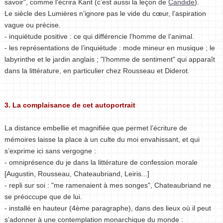
savoir", comme l'écrira Kant (c’est aussi la leçon de
Candide
).
Le siècle des Lumières n’ignore pas le vide du cœur, l’aspiration
vague ou précise.
- inquiétude positive : ce qui différencie l’homme de l’animal.
- les représentations de l’inquiétude : mode mineur en musique ; le
labyrinthe et le jardin anglais ; "l’homme de sentiment" qui apparaît
dans la littérature, en particulier chez Rousseau et Diderot.
3. La complaisance de cet autoportrait
La distance embellie et magnifiée que permet l’écriture de
mémoires laisse la place à un culte du moi envahissant, et qui
s’exprime ici sans vergogne :
- omniprésence du je dans la littérature de confession morale
[Augustin, Rousseau, Chateaubriand, Leiris...]
- repli sur soi : "me ramenaient à mes songes", Chateaubriand ne
se préoccupe que de lui.
- installé en hauteur (4ème paragraphe), dans des lieux où il peut
s’adonner à une contemplation monarchique du monde :