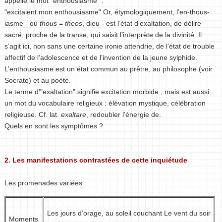
appelle le mot "enthousiasme" :
"excitaient mon enthousiasme" Or, étymologiquement, l’en-thous-
iasme - où
thous
=
theos
, dieu - est l’état d’exaltation, de délire
sacré, proche de la transe, qui saisit l’interprète de la divinité. Il
s’agit ici, non sans une certaine ironie attendrie, de l’état de trouble
affectif de l’adolescence et de l’invention de la jeune sylphide.
L’enthousiasme est un état commun au prêtre, au philosophe (voir
Socrate) et au poète.
Le terme d’"exaltation" signifie excitation morbide ; mais est aussi
un mot du vocabulaire religieux : élévation mystique, célébration
religieuse. Cf. lat.
exaltare
, redoubler l’énergie de.
Quels en sont les symptômes ?
2. Les manifestations contrastées de cette inquiétude
Les promenades variées :
Les jours d’orage, au soleil couchant Le vent du soir
Moments