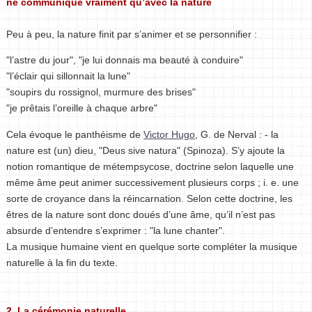
ne communique vraiment qu’avec la nature
Peu à peu, la nature finit par s’animer et se personnifier :
"l’astre du jour", "je lui donnais ma beauté à conduire"
"l’éclair qui sillonnait la lune"
"soupirs du rossignol, murmure des brises"
"je prêtais l’oreille à chaque arbre"
Cela évoque le panthéisme de
Victor Hugo
, G. de Nerval : - la
nature est (un) dieu, "Deus sive natura" (Spinoza). S’y ajoute la
notion romantique de métempsycose, doctrine selon laquelle une
même âme peut animer successivement plusieurs corps ; i. e. une
sorte de croyance dans la réincarnation. Selon cette doctrine, les
êtres de la nature sont donc doués d’une âme, qu’il n’est pas
absurde d’entendre s’exprimer : "la lune chanter".
La musique humaine vient en quelque sorte compléter la musique
naturelle à la fin du texte.
2. La cérémonie naturelle