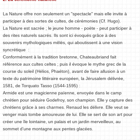
La Nature offre non seulement un "spectacle" mais elle invite à
participer à des sortes de cultes, de cérémonies (Cf. Hugo).
La Nature est sacrée ; le jeune homme - poète - peut participer à
des rites naturels sacrés. Ils sont ici évoqués grâce à des
souvenirs mythologiques mêlés, qui aboutissent à une vision
syncrétique :
Conformément à la tradition bretonne, Chateaubriand fait
référence aux cultes celtes ; puis il évoque le mythe grec de la
course du soleil (Hélios, Phaéton), avant de faire allusion à un
texte du patrimoine littéraire européen, la Jérusalem délivrée,
1581, de Torquato Tasso (1544-1595) :
Armide est une magicienne païenne, envoyée dans le camp
chrétien pour séduire Godefroy, son champion. Elle y capture des
chrétiens grâce à ses charmes. Renaud les délivre. Elle veut se
venger mais tombe amoureuse de lui. Elle se sert de son art pour
créer une île lointaine, un palais et un jardin merveilleux, au
sommet d’une montagne aux pentes glacées.