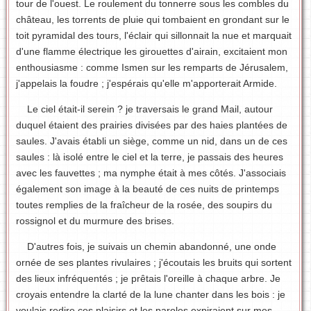
tour de l'ouest. Le roulement du tonnerre sous les combles du
château, les torrents de pluie qui tombaient en grondant sur le
toit pyramidal des tours, l'éclair qui sillonnait la nue et marquait
d'une flamme électrique les girouettes d'airain, excitaient mon
enthousiasme : comme Ismen sur les remparts de Jérusalem,
j'appelais la foudre ; j'espérais qu'elle m'apporterait Armide.
Le ciel était-il serein ? je traversais le grand Mail, autour
duquel étaient des prairies divisées par des haies plantées de
saules. J'avais établi un siège, comme un nid, dans un de ces
saules : là isolé entre le ciel et la terre, je passais des heures
avec les fauvettes ; ma nymphe était à mes côtés. J'associais
également son image à la beauté de ces nuits de printemps
toutes remplies de la fraîcheur de la rosée, des soupirs du
rossignol et du murmure des brises.
D'autres fois, je suivais un chemin abandonné, une onde
ornée de ses plantes rivulaires ; j'écoutais les bruits qui sortent
des lieux infréquentés ; je prêtais l'oreille à chaque arbre. Je
croyais entendre la clarté de la lune chanter dans les bois : je
voulais redire ces plaisirs et les paroles expiraient sur mes