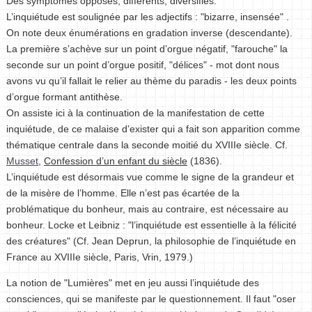
Des symptômes opposés, différents, diversifiés.
L’inquiétude est soulignée par les adjectifs : "bizarre, insensée" .
On note deux énumérations en gradation inverse (descendante).
La première s’achève sur un point d’orgue négatif, "farouche" la
seconde sur un point d’orgue positif, "délices" - mot dont nous
avons vu qu’il fallait le relier au thème du paradis - les deux points
d’orgue formant antithèse.
On assiste ici à la continuation de la manifestation de cette
inquiétude, de ce malaise d’exister qui a fait son apparition comme
thématique centrale dans la seconde moitié du XVIIIe siècle. Cf.
Musset
,
Confession d’un enfant du siècle
(1836).
L’inquiétude est désormais vue comme le signe de la grandeur et
de la misère de l’homme. Elle n’est pas écartée de la
problématique du bonheur, mais au contraire, est nécessaire au
bonheur. Locke et Leibniz : "l’inquiétude est essentielle à la félicité
des créatures" (Cf. Jean Deprun, la philosophie de l’inquiétude en
France au XVIIIe siècle, Paris, Vrin, 1979.)
La notion de "Lumières" met en jeu aussi l’inquiétude des
consciences, qui se manifeste par le questionnement. Il faut "oser