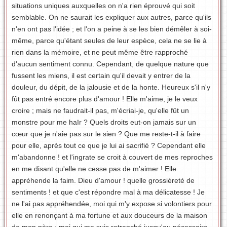
situations uniques auxquelles on n'a rien éprouvé qui soit
semblable. On ne saurait les expliquer aux autres, parce qu'ils
n'en ont pas l'idée ; et l'on a peine à se les bien démêler à soi-
même, parce qu'étant seules de leur espèce, cela ne se lie à
rien dans la mémoire, et ne peut même être rapproché
d'aucun sentiment connu. Cependant, de quelque nature que
fussent les miens, il est certain qu'il devait y entrer de la
douleur, du dépit, de la jalousie et de la honte. Heureux s'il n'y
fût pas entré encore plus d'amour ! Elle m'aime, je le veux
croire ; mais ne faudrait-il pas, m'écriai-je, qu'elle fût un
monstre pour me haïr ? Quels droits eut-on jamais sur un
cœur que je n'aie pas sur le sien ? Que me reste-t-il à faire
pour elle, après tout ce que je lui ai sacrifié ? Cependant elle
m'abandonne ! et l'ingrate se croit à couvert de mes reproches
en me disant qu'elle ne cesse pas de m'aimer ! Elle
appréhende la faim. Dieu d'amour ! quelle grossièreté de
sentiments ! et que c'est répondre mal à ma délicatesse ! Je
ne l'ai pas appréhendée, moi qui m'y expose si volontiers pour
elle en renonçant à ma fortune et aux douceurs de la maison
de mon père ; moi qui me suis retranché jusqu'au nécessaire