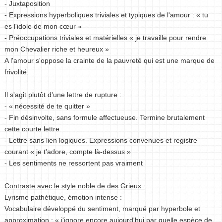
- Juxtaposition
- Expressions hyperboliques triviales et typiques de l'amour : « tu
es l'idole de mon cœur »
- Préoccupations triviales et matérielles « je travaille pour rendre
mon Chevalier riche et heureux »
A l'amour s'oppose la crainte de la pauvreté qui est une marque de
frivolité.
Il s'agit plutôt d'une lettre de rupture :
- « nécessité de te quitter »
- Fin désinvolte, sans formule affectueuse. Termine brutalement
cette courte lettre
- Lettre sans lien logiques. Expressions convenues et registre
courant « je t'adore, compte là-dessus »
- Les sentiments ne ressortent pas vraiment
Contraste avec le style noble de des Grieux :
Lyrisme pathétique, émotion intense :
Vocabulaire développé du sentiment, marqué par hyperbole et
approximation : « j'ignore encore aujourd'hui par quelle espèce de