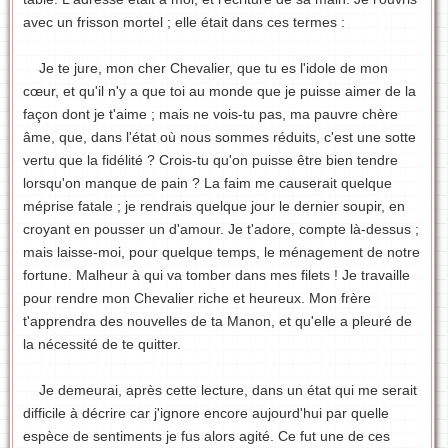
avec un frisson mortel ; elle était dans ces termes :
Je te jure, mon cher Chevalier, que tu es l'idole de mon
cœur, et qu'il n'y a que toi au monde que je puisse aimer de la
façon dont je t'aime ; mais ne vois-tu pas, ma pauvre chère
âme, que, dans l'état où nous sommes réduits, c'est une sotte
vertu que la fidélité ? Crois-tu qu'on puisse être bien tendre
lorsqu'on manque de pain ? La faim me causerait quelque
méprise fatale ; je rendrais quelque jour le dernier soupir, en
croyant en pousser un d'amour. Je t'adore, compte là-dessus ;
mais laisse-moi, pour quelque temps, le ménagement de notre
fortune. Malheur à qui va tomber dans mes filets ! Je travaille
pour rendre mon Chevalier riche et heureux. Mon frère
t'apprendra des nouvelles de ta Manon, et qu'elle a pleuré de
la nécessité de te quitter.
Je demeurai, après cette lecture, dans un état qui me serait
difficile à décrire car j'ignore encore aujourd'hui par quelle
espèce de sentiments je fus alors agité. Ce fut une de ces