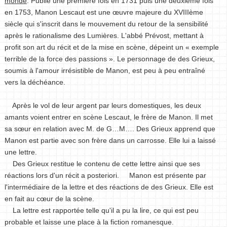
monde
. Publié une première fois en 1731 puis une deuxième fois
en 1753, Manon Lescaut est une œuvre majeure du XVIIIème
siècle qui s'inscrit dans le mouvement du retour de la sensibilité
après le rationalisme des Lumières. L'abbé Prévost, mettant à
profit son art du récit et de la mise en scène, dépeint un « exemple
terrible de la force des passions ». Le personnage de des Grieux,
soumis à l'amour irrésistible de Manon, est peu à peu entraîné
vers la déchéance.
Après le vol de leur argent par leurs domestiques, les deux
amants voient entrer en scène Lescaut, le frère de Manon. Il met
sa sœur en relation avec M. de G…M…. Des Grieux apprend que
Manon est partie avec son frère dans un carrosse. Elle lui a laissé
une lettre.
Des Grieux restitue le contenu de cette lettre ainsi que ses
réactions lors d'un récit a posteriori. Manon est présente par
l'intermédiaire de la lettre et des réactions de des Grieux. Elle est
en fait au cœur de la scène.
La lettre est rapportée telle qu'il a pu la lire, ce qui est peu
probable et laisse une place à la fiction romanesque.