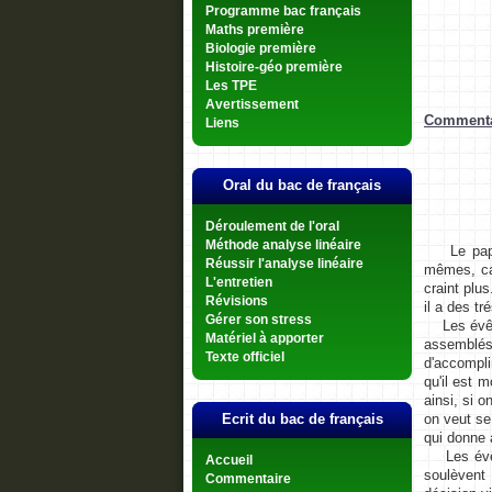
Programme bac français
Maths première
Biologie première
Histoire-géo première
Les TPE
Avertissement
Commentair
Liens
Oral du bac de français
Déroulement de l'oral
Méthode analyse linéaire
Le pape es
Réussir l'analyse linéaire
mêmes, car
L'entretien
craint plu
Révisions
il a des t
Gérer son stress
Les évêque
Matériel à apporter
assemblés,
Texte officiel
d'accompli
qu'il est m
ainsi, si 
on veut se
Ecrit du bac de français
qui donne 
Les évêque
Accueil
soulèvent 
Commentaire