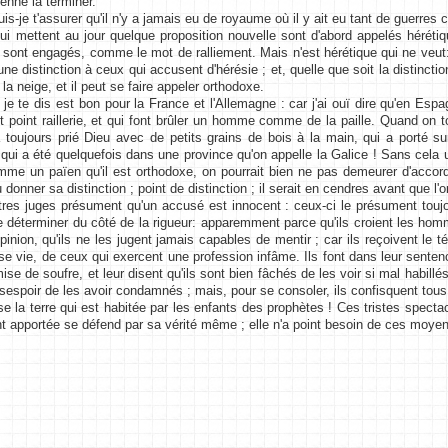
ienne la terminer.
-je t'assurer qu'il n'y a jamais eu de royaume où il y ait eu tant de guerres c
ettent au jour quelque proposition nouvelle sont d'abord appelés hérétiq
 sont engagés, comme le mot de ralliement. Mais n'est hérétique qui ne veut: il
ne distinction à ceux qui accusent d'hérésie ; et, quelle que soit la distincti
a neige, et il peut se faire appeler orthodoxe.
te dis est bon pour la France et l'Allemagne : car j'ai ouï dire qu'en Espag
t point raillerie, et qui font brûler un homme comme de la paille. Quand on
a toujours prié Dieu avec de petits grains de bois à la main, qui a porté 
 qui a été quelquefois dans une province qu'on appelle la Galice ! Sans cela
omme un païen qu'il est orthodoxe, on pourrait bien ne pas demeurer d'accord
 donner sa distinction ; point de distinction ; il serait en cendres avant que l
 juges présument qu'un accusé est innocent : ceux-ci le présument toujou
e déterminer du côté de la rigueur: apparemment parce qu'ils croient les hom
pinion, qu'ils ne les jugent jamais capables de mentir ; car ils reçoivent 
e vie, de ceux qui exercent une profession infâme. Ils font dans leur senten
se de soufre, et leur disent qu'ils sont bien fâchés de les voir si mal habillés,
sespoir de les avoir condamnés ; mais, pour se consoler, ils confisquent tous 
a terre qui est habitée par les enfants des prophètes ! Ces tristes spectacl
t apportée se défend par sa vérité même ; elle n'a point besoin de ces moyens