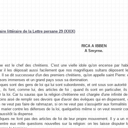
e littéraire de la Lettre persane 29 (XXIX)
RICA A IBBEN
A Smyrne.
t le chef des chrétiens. C'est une vielle idole qu'on encense par habitu
 il les déposait aussi facilement que nos magnifiques sultans déposent les
s. Il se dit successeur d'un des premiers chrétiens, qu'on appelle saint Pierre:
résors immenses et un grand pays sous sa domination.
s sont des gens de loi qui lui sont subordonnés, et ont sous son autorité d
 ils font, comme lui, des articles de foi ; quand ils sont en particulier, il
r la loi. Car tu sauras que la religion chrétienne est chargée d'une infinité de
oins aisé de remplir ses devoirs que d'avoir des évêques qui en dispensent, on 
on ne veut pas faire de rahmazan, si on ne veut pas s'assujettir aux formalité
 marier contre les défenses de la loi, quelquefois même si on veut revenir c
aussitôt la dispense.
s ne font pas des articles de foi de leur propre mouvement. Il y a un nomb
entre eux mille questions nouvelles sur la religion: on les laisse disputer 