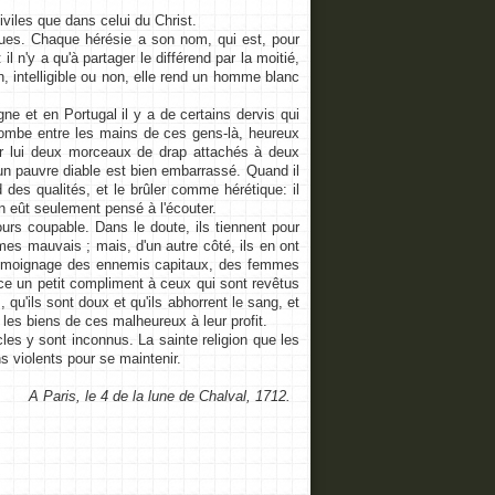
iviles que dans celui du Christ.
ues. Chaque hérésie a son nom, qui est, pour
 n'y a qu'à partager le différend par la moitié,
on, intelligible ou non, elle rend un homme blanc
ne et en Portugal il y a de certains dervis qui
 tombe entre les mains de ces gens-là, heureux
sur lui deux morceaux de drap attachés à deux
 un pauvre diable est bien embarrassé. Quand il
 des qualités, et le brûler comme hérétique: il
'on eût seulement pensé à l'écouter.
rs coupable. Dans le doute, ils tiennent pour
mes mauvais ; mais, d'un autre côté, ils en ont
le témoignage des ennemis capitaux, des femmes
ce un petit compliment à ceux qui sont revêtus
 qu'ils sont doux et qu'ils abhorrent le sang, et
les biens de ces malheureux à leur profit.
es y sont inconnus. La sainte religion que les
 violents pour se maintenir.
A Paris, le 4 de la lune de Chalval, 1712.