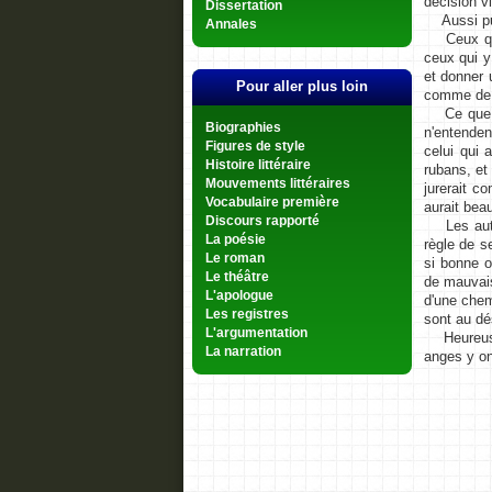
décision v
Dissertation
Aussi puis
Annales
Ceux qui m
ceux qui y
et donner u
Pour aller plus loin
comme de l
Ce que je 
Biographies
n'entenden
Figures de style
celui qui 
Histoire littéraire
rubans, et
Mouvements littéraires
jurerait c
Vocabulaire première
aurait beau
Discours rapporté
Les autres
La poésie
règle de s
Le roman
si bonne o
Le théâtre
de mauvais
L'apologue
d'une chemi
Les registres
sont au dé
L'argumentation
Heureuse l
La narration
anges y on