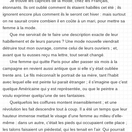
Je trouve les caprices de la mode, chez les Français,
étonnants. Ils ont oublié comment ils étaient habillés cet été ; ils
ignorent encore plus comment ils le seront cet hiver : mais surtout
on ne saurait croire combien il en coûte à un mari, pour mettre sa
femme à la mode.
Que me servirait de te faire une description exacte de leur
habillement et de leurs parures ? Une mode nouvelle viendrait
détruire tout mon ouvrage, comme celui de leurs ouvriers ; et,
avant que tu eusses reçu ma lettre, tout serait changé.
Une femme qui quitte Paris pour aller passer six mois à la
campagne en revient aussi antique que si elle s'y était oubliée
trente ans. Le fils méconnaît le portrait de sa mère, tant l'habit
avec lequel elle est peinte lui parait étranger ; il s'imagine que c'est
quelque Américaine qui y est représentée, ou que le peintre a
voulu exprimer quelqu'une de ses fantaisies.
Quelquefois les coiffures montent insensiblement ; et une
révolution les fait descendre tout à coup. Il a été un temps que leur
hauteur immense mettait le visage d'une femme au milieu d'elle-
même : dans un autre, c'était les pieds qui occupaient cette place ;
les talons faisaient un piédestal, qui les tenait en l'air. Qui pourrait