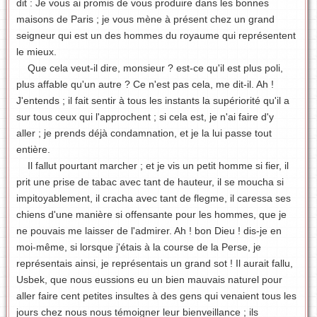
dit : Je vous ai promis de vous produire dans les bonnes
maisons de Paris ; je vous mène à présent chez un grand
seigneur qui est un des hommes du royaume qui représentent
le mieux.
Que cela veut-il dire, monsieur ? est-ce qu'il est plus poli,
plus affable qu'un autre ? Ce n'est pas cela, me dit-il. Ah !
J'entends ; il fait sentir à tous les instants la supériorité qu'il a
sur tous ceux qui l'approchent ; si cela est, je n'ai faire d'y
aller ; je prends déjà condamnation, et je la lui passe tout
entière.
Il fallut pourtant marcher ; et je vis un petit homme si fier, il
prit une prise de tabac avec tant de hauteur, il se moucha si
impitoyablement, il cracha avec tant de flegme, il caressa ses
chiens d'une manière si offensante pour les hommes, que je
ne pouvais me laisser de l'admirer. Ah ! bon Dieu ! dis-je en
moi-même, si lorsque j'étais à la course de la Perse, je
représentais ainsi, je représentais un grand sot ! Il aurait fallu,
Usbek, que nous eussions eu un bien mauvais naturel pour
aller faire cent petites insultes à des gens qui venaient tous les
jours chez nous nous témoigner leur bienveillance ; ils