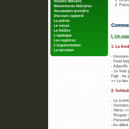
Histoire littéraire
2. Pass
Mouvements littéraires
Vocabulaire première
Discours rapporté
La poésie
Comment
Le roman
Le théâtre
L'apologue
I. Un es
Les registres
L'argumentation
1. Le froi
La narration
- Insistanc
- Froid fr
- Adjectifs
- Le froid
Figé ; les 
=> Le lieu
2. Solitu
- La scène
- Insistanc
- Héros => 
- Risques 
- Personnif
- Au début 