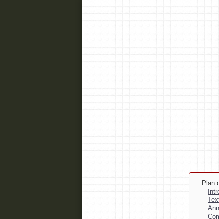
Plan d
Int
Tex
Ann
Com