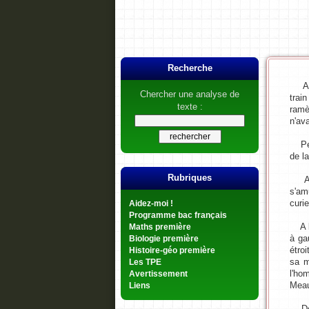
Recherche
A un
Chercher une analyse de
trai
texte :
ramè
n'ava
Peu 
de l
Rubriques
A de
s'am
curi
Aidez-moi !
Programme bac français
A la 
Maths première
à ga
Biologie première
étro
Histoire-géo première
sa m
Les TPE
l'ho
Avertissement
Meau
Liens
De n