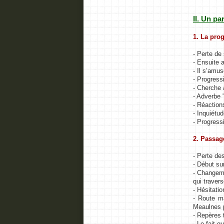
II. Un pa
1. La pro
- Perte de
- Ensuite 
- Il s’amu
- Progressi
- Cherche 
- Adverbe 
- Réaction
- Inquiétud
- Progress
2. Passag
- Perte de
- Début sur
- Changeme
qui traver
- Hésitati
- Route ma
Meaulnes p
- Repères 
- Le fait 