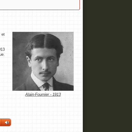
 et
913
ue.
Alain-Fournier - 1913