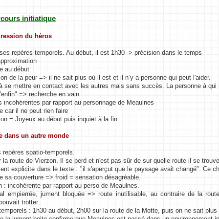
rcours initiatique
gression du héros
 ses repères temporels. Au début, il est 1h30 -> précision dans le temps
approximation
se au début
on de la peur => il ne sait plus où il est et il n’y a personne qui peut l'aider.
à se mettre en contact avec les autres mais sans succès. La personne à qui 
"enfin" => recherche en vain
s incohérentes par rapport au personnage de Meaulnes
e car il ne peut rien faire
ion = Joyeux au début puis inquiet à la fin
e dans un autre monde
s repères spatio-temporels.
 la route de Vierzon. Il se perd et n'est pas sûr de sur quelle route il se trouve
nt explicite dans le texte : "il s'aperçut que le paysage avait changé". Ce 
se sa couverture => froid = sensation désagréable.
on : incohérente par rapport au perso de Meaulnes.
l empierrée, jument bloquée => route inutilisable, au contraire de la route 
ouvait trotter.
temporels : 1h30 au début, 2h00 sur la route de la Motte, puis on ne sait plus 
que la jument boite confirme que Meaulnes est passé dans un environnement inh