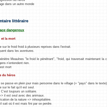
age dans un autre monde
aire littéraire
pace dangereux
d et la mort
e sur le froid froid à plusieurs reprises dans l'extrait.
équent dans les aventures.
 pénètre Meaulnes "le froid le pénétrant", "froid, qui traversait maintenant l
gens n’entendent rien.
 est mort
de du héros
 se passe en plein jour mais personne dans le village (= "pays" dans le texte)
e sur le fait qu’il est seul.
C’est toujours un solitaire.
=> il est seul avec des animaux.
ication de la nature => inhospitalière.
il sait où il est mais fini par se perdre.