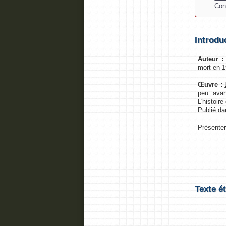
Con
Introdu
Auteur :
mort en 1
Œuvre :
peu avan
L'histoir
Publié da
Présenter 
Texte é