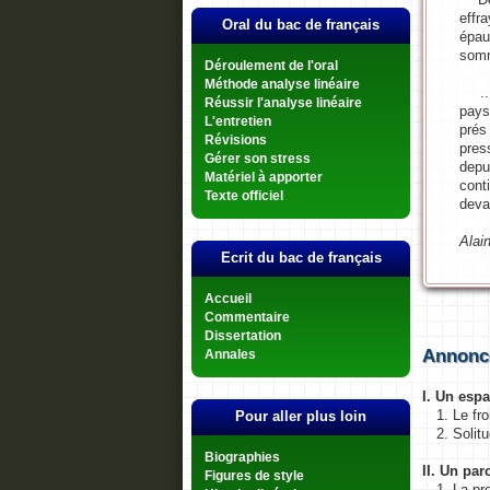
effr
Oral du bac de français
épau
somn
Déroulement de l'oral
Méthode analyse linéaire
... 
Réussir l'analyse linéaire
pays
L'entretien
prés
Révisions
pres
Gérer son stress
depu
Matériel à apporter
cont
Texte officiel
devan
Alai
Ecrit du bac de français
Accueil
Commentaire
Dissertation
Annonc
Annales
I. Un esp
1. Le fro
Pour aller plus loin
2. Solit
Biographies
II. Un par
Figures de style
1. La pr