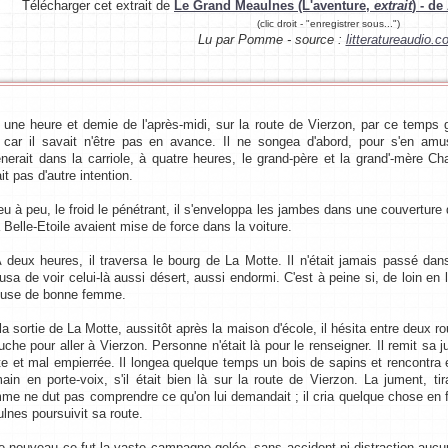
Télécharger cet extrait de
Le Grand Meaulnes (L'aventure,
extrait
) - de
(clic droit - "enregistrer sous...")
Lu par Pomme - source :
litteratureaudio.
e heure et demie de l'après-midi, sur la route de Vierzon, par ce temps gl
n car il savait n'être pas en avance. Il ne songea d'abord, pour s'en amuse
nerait dans la carriole, à quatre heures, le grand-père et la grand'-mère Cha
it pas d'autre intention.
à peu, le froid le pénétrant, il s'enveloppa les jambes dans une couverture qu
a Belle-Etoile avaient mise de force dans la voiture.
ux heures, il traversa le bourg de La Motte. Il n'était jamais passé dan
usa de voir celui-là aussi désert, aussi endormi. C'est à peine si, de loin en 
euse de bonne femme.
sortie de La Motte, aussitôt après la maison d'école, il hésita entre deux route
uche pour aller à Vierzon. Personne n'était là pour le renseigner. Il remit sa 
ite et mal empierrée. Il longea quelque temps un bois de sapins et rencontra e
ain en porte-voix, s'il était bien là sur la route de Vierzon. La jument, tira
mme ne dut pas comprendre ce qu'on lui demandait ; il cria quelque chose en f
lnes poursuivit sa route.
ouveau ce fut la vaste campagne gelée, sans accident ni distraction aucune