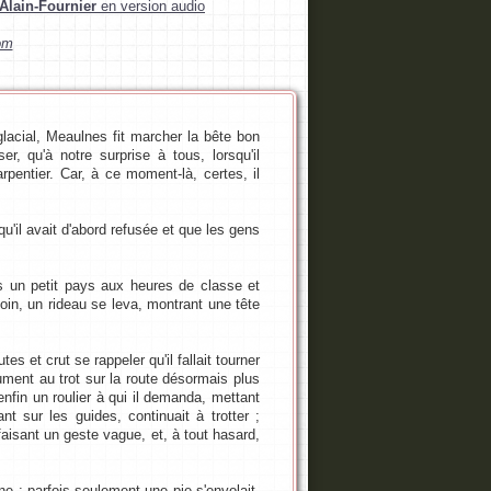
 Alain-Fournier
en version audio
com
acial, Meaulnes fit marcher la bête bon
r, qu'à notre surprise à tous, lorsqu'il
rpentier. Car, à ce moment-là, certes, il
'il avait d'abord refusée et que les gens
s un petit pays aux heures de classe et
loin, un rideau se leva, montrant une tête
s et crut se rappeler qu'il fallait tourner
jument au trot sur la route désormais plus
nfin un roulier à qui il demanda, mettant
nt sur les guides, continuait à trotter ;
aisant un geste vague, et, à tout hasard,
 ; parfois seulement une pie s'envolait,