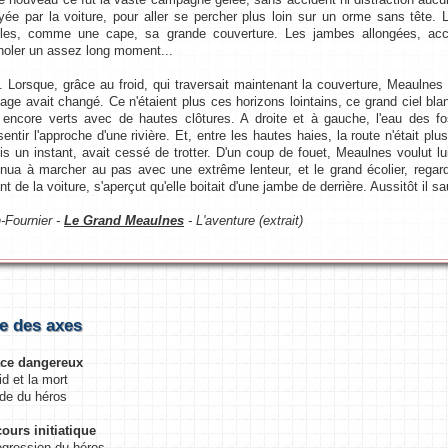
ayée par la voiture, pour aller se percher plus loin sur un orme sans tête.
les, comme une cape, sa grande couverture. Les jambes allongées, accou
oler un assez long moment...
Lorsque, grâce au froid, qui traversait maintenant la couverture, Meaulnes eu
age avait changé. Ce n'étaient plus ces horizons lointains, ce grand ciel blan
 encore verts avec de hautes clôtures. A droite et à gauche, l'eau des fos
sentir l'approche d'une rivière. Et, entre les hautes haies, la route n'était pl
is un instant, avait cessé de trotter. D'un coup de fouet, Meaulnes voulut lui
inua à marcher au pas avec une extrême lenteur, et le grand écolier, regar
t de la voiture, s'aperçut qu'elle boitait d'une jambe de derrière. Aussitôt il sau
n-Fournier -
Le Grand Meaulnes
- L'aventure (extrait)
e des axes
ace dangereux
id et la mort
ude du héros
cours initiatique
ogression du héros