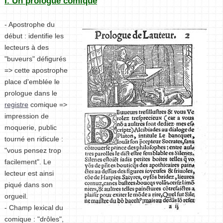
I. Un prologue comique
- Apostrophe du
début : identifie les
lecteurs à des
"buveurs" défigurés
=> cette apostrophe
place d'emblée le
prologue dans le
registre
comique =>
impression de
moquerie, public
tourné en ridicule :
"vous pensez trop
facilement". Le
lecteur est ainsi
piqué dans son
orgueil.
- Champ lexical du
comique : "drôles",