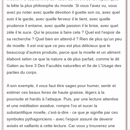
la bête la plus philosophe du monde. Si vous l'avez vu, vous
avez pu noter avec quelle dévotion il guette son os, avec quel
soin il le garde, avec quelle ferveur il le tient, avec quelle
prudence il entame, avec quelle passion il le brise, avec quel
zèle il le suce. Qui le pousse à faire cela ? Quel est l'espoir de
sa recherche ? Quel bien en attend-il ? Rien de plus qu'un peu
de moelle. Il est vrai que ce peu est plus délicieux que le
beaucoup d'autres produits, parce que la moelle et un aliment
élaboré selon ce que la nature a de plus parfait, comme le dit
Galien au livre 3 Des Facultés naturelles et IIe de L'Usage des
parties du corps.
A son exemple, il vous faut être sages pour humer, sentir et
estimer ces beaux livres de haute graisse, légers à la
poursuite et hardis à l'attaque. Puis, par une lecture attentive
et une méditation assidue, rompre l'os et sucer la
substantifique moelle, c'est-à-dire - ce que je signifie par ces
symboles pythagoriciens - avec l'espoir assuré de devenir
avisés et vaillants à cette lecture. Car vous y trouverez une