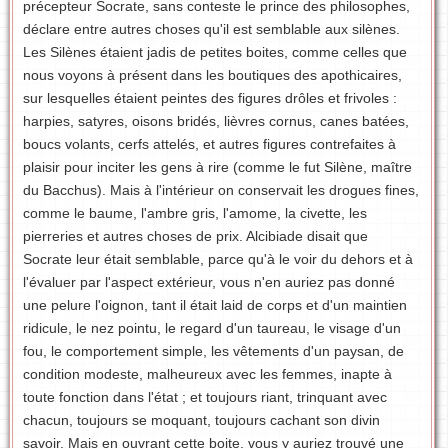
précepteur Socrate, sans conteste le prince des philosophes,
déclare entre autres choses qu'il est semblable aux silènes.
Les Silènes étaient jadis de petites boites, comme celles que
nous voyons à présent dans les boutiques des apothicaires,
sur lesquelles étaient peintes des figures drôles et frivoles :
harpies, satyres, oisons bridés, lièvres cornus, canes batées,
boucs volants, cerfs attelés, et autres figures contrefaites à
plaisir pour inciter les gens à rire (comme le fut Silène, maître
du Bacchus). Mais à l'intérieur on conservait les drogues fines,
comme le baume, l'ambre gris, l'amome, la civette, les
pierreries et autres choses de prix. Alcibiade disait que
Socrate leur était semblable, parce qu'à le voir du dehors et à
l'évaluer par l'aspect extérieur, vous n'en auriez pas donné
une pelure l'oignon, tant il était laid de corps et d'un maintien
ridicule, le nez pointu, le regard d'un taureau, le visage d'un
fou, le comportement simple, les vêtements d'un paysan, de
condition modeste, malheureux avec les femmes, inapte à
toute fonction dans l'état ; et toujours riant, trinquant avec
chacun, toujours se moquant, toujours cachant son divin
savoir. Mais en ouvrant cette boite, vous y auriez trouvé une