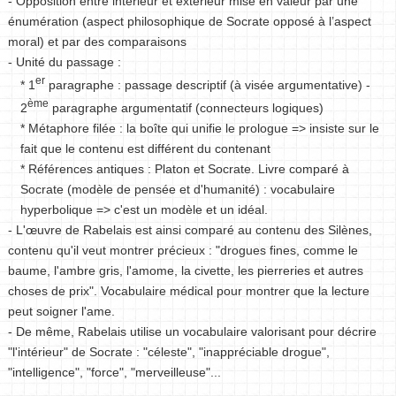
- Opposition entre intérieur et extérieur mise en valeur par une
énumération (aspect philosophique de Socrate opposé à l’aspect
moral) et par des comparaisons
- Unité du passage :
er
* 1
paragraphe : passage descriptif (à visée argumentative) -
ème
2
paragraphe argumentatif (connecteurs logiques)
* Métaphore filée : la boîte qui unifie le prologue => insiste sur le
fait que le contenu est différent du contenant
* Références antiques : Platon et Socrate. Livre comparé à
Socrate (modèle de pensée et d'humanité) : vocabulaire
hyperbolique => c'est un modèle et un idéal.
- L'œuvre de Rabelais est ainsi comparé au contenu des Silènes,
contenu qu'il veut montrer précieux : "drogues fines, comme le
baume, l'ambre gris, l'amome, la civette, les pierreries et autres
choses de prix". Vocabulaire médical pour montrer que la lecture
peut soigner l'ame.
- De même, Rabelais utilise un vocabulaire valorisant pour décrire
"l'intérieur" de Socrate : "céleste", "inappréciable drogue",
"intelligence", "force", "merveilleuse"...