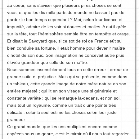
au coeur, sans s'aviser que plusieurs pires choses se sont
vues, et que les dix mille parts du monde ne laissent pas de
garder le bon temps cependant ? Moi, selon leur licence et
impunité, admire de les voir si douces et molles. A qui il grêle
sur la tête, tout l'hémisphère semble être en tempête et orage.
Et disait le Savoyard que, si ce sot de roi de France eût su
bien conduire sa fortune, il était homme pour devenir maître
d'hôtel de son duc. Son imagination ne concevait autre plus
élevée grandeur que celle de son maître.
Nous sommes insensiblement tous en cette erreur : erreur de
grande suite et préjudice. Mais qui se présente, comme dans
un tableau, cette grande image de notre mère nature en son
entière majesté ; qui lit en son visage une si générale et
constante variété ; qui se remarque là-dedans, et non soi,
mais tout un royaume, comme un trait d'une pointe très
délicate : celui-là seul estime les choses selon leur juste
grandeur.
Ce grand monde, que les uns multiplient encore comme
espèces sous un genre, c'est le miroir où il nous faut regarder