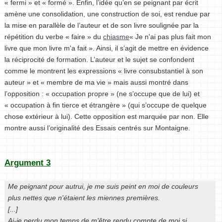
« fermi » et « formé ». Enfin, l’idée qu’en se peignant par écrit
amène une consolidation, une construction de soi, est rendue par
la mise en parallèle de l’auteur et de son livre soulignée par la
répétition du verbe « faire » du
chiasme
« Je n'ai pas plus fait mon
livre que mon livre m'a fait ». Ainsi, il s’agit de mettre en évidence
la réciprocité de formation. L’auteur et le sujet se confondent
comme le montrent les expressions « livre consubstantiel à son
auteur » et « membre de ma vie » mais aussi montré dans
l’opposition : « occupation propre » (ne s’occupe que de lui) et
« occupation à fin tierce et étrangère » (qui s’occupe de quelque
chose extérieur à lui). Cette opposition est marquée par non. Elle
montre aussi l’originalité des Essais centrés sur Montaigne.
Argument 3
Me peignant pour autrui, je me suis peint en moi de couleurs
plus nettes que n'étaient les miennes premières.
[...]
Ai-je perdu mon temps de m'être rendu compte de moi si