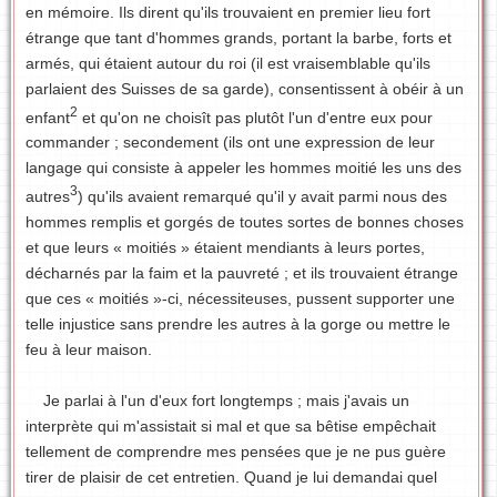
en mémoire. Ils dirent qu'ils trouvaient en premier lieu fort
étrange que tant d'hommes grands, portant la barbe, forts et
armés, qui étaient autour du roi (il est vraisemblable qu'ils
parlaient des Suisses de sa garde), consentissent à obéir à un
2
enfant
et qu'on ne choisît pas plutôt l'un d'entre eux pour
commander ; secondement (ils ont une expression de leur
langage qui consiste à appeler les hommes moitié les uns des
3
autres
) qu'ils avaient remarqué qu'il y avait parmi nous des
hommes remplis et gorgés de toutes sortes de bonnes choses
et que leurs « moitiés » étaient mendiants à leurs portes,
décharnés par la faim et la pauvreté ; et ils trouvaient étrange
que ces « moitiés »-ci, nécessiteuses, pussent supporter une
telle injustice sans prendre les autres à la gorge ou mettre le
feu à leur maison.
Je parlai à l'un d'eux fort longtemps ; mais j'avais un
interprète qui m'assistait si mal et que sa bêtise empêchait
tellement de comprendre mes pensées que je ne pus guère
tirer de plaisir de cet entretien. Quand je lui demandai quel