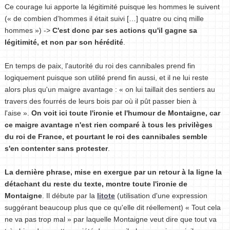
Ce courage lui apporte la légitimité puisque les hommes le suivent
(« de combien d'hommes il était suivi […] quatre ou cinq mille
hommes ») ->
C'est donc par ses actions qu'il gagne sa
légitimité, et non par son hérédité
.
En temps de paix, l'autorité du roi des cannibales prend fin
logiquement puisque son utilité prend fin aussi, et il ne lui reste
alors plus qu'un maigre avantage : « on lui taillait des sentiers au
travers des fourrés de leurs bois par où il pût passer bien à
l'aise ».
On voit ici toute l'ironie et l'humour de Montaigne, car
ce maigre avantage n'est rien comparé à tous les privilèges
du roi de France, et pourtant le roi des cannibales semble
s'en contenter sans protester
.
La dernière phrase, mise en exergue par un retour à la ligne la
détachant du reste du texte, montre toute l'ironie de
Montaigne
. Il débute par la
litote
(utilisation d'une expression
suggérant beaucoup plus que ce qu'elle dit réellement) « Tout cela
ne va pas trop mal » par laquelle Montaigne veut dire que tout va