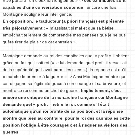
« Je parlai à l'un d'eux fort longtemps » ->
ces cannibales sont
capables d'une conversation soutenue
; encore une fois,
Montaigne souligne leur intelligence.
En opposition, le traducteur (a priori français) est présenté
très péjorativement
: « m'assistait si mal et que sa bêtise
empêchait tellement de comprendre mes pensées que je ne pus
guère tirer de plaisir de cet entretien ».
Montaigne demande au roi des cannibales quel « profit » il obtient
grâce au fait qu'il soit roi (« je lui demandai quel profit il recueillait
de la supériorité qu'il avait parmi les siens »), la réponse est qu'il
« marche le premier à la guerre » -> Ainsi Montaigne montre que
ce roi gagne sa légitimité grâce à son courage et sa bravoure, et
montre ce roi comme un chef de guerre.
Implicitement, c'est
encore une critique de la monarchie française car Montaigne
demande quel « profit » retire le roi, comme s'il était
automatique qu'un roi profite de sa position, et la réponse
montre que bien au contraire, pour le roi des cannibales cette
position l'oblige à être courageux et à risquer sa vie lors des
guerres
.