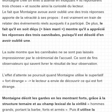
Montaigne crée un effet d'attente en indiquant « ils répondirent
trois choses » et suscite ainsi la curiosité du lecteur.
Le fait que Montaigne avoue avoir oublié une des trois réponses
apporte de la véracité à ses propos : il est vraiment en train de
relater des événements réels auxquels il a participé. De plus,
le
fait qu'il en soit déçu (« bien marri ») montre qu'il a apprécié
les réponses des trois cannibales, puisqu'il est désolé d'en
avoir oublié une
.
La suite montre que les cannibales ne se sont pas laissés
impressionner par le cérémonial de l'accueil. Ce sont de fins
observateurs qui savent livrer le résultat de leur observation.
L'effet d'attente se poursuit quand Montaigne utilise le superlatif
« fort étrange » -> le lecteur a envie de découvrir ce qui est fort
étrange.
Montaigne décrit les gardes en les montrant forts, grâce à la
structure ternaire et au champ lexical de la virilité
« hommes
grands, portant la barbe, forts et armés ». Puis
il utilise la