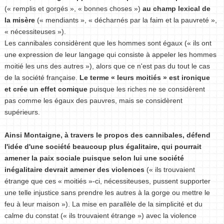
(« remplis et gorgés », « bonnes choses »)
au champ lexical de
la misère
(« mendiants », « décharnés par la faim et la pauvreté »,
« nécessiteuses »).
Les cannibales considèrent que les hommes sont égaux (« ils ont
une expression de leur langage qui consiste à appeler les hommes
moitié les uns des autres »), alors que ce n'est pas du tout le cas
de la société française.
Le terme « leurs moitiés » est ironique
et crée un effet comique
puisque les riches ne se considèrent
pas comme les égaux des pauvres, mais se considèrent
supérieurs.
Ainsi Montaigne, à travers le propos des cannibales, défend
l'idée d'une société beaucoup plus égalitaire, qui pourrait
amener la paix sociale puisque selon lui une société
inégalitaire devrait amener des violences
(« ils trouvaient
étrange que ces « moitiés »-ci, nécessiteuses, pussent supporter
une telle injustice sans prendre les autres à la gorge ou mettre le
feu à leur maison »). La mise en parallèle de la simplicité et du
calme du constat (« ils trouvaient étrange ») avec la violence