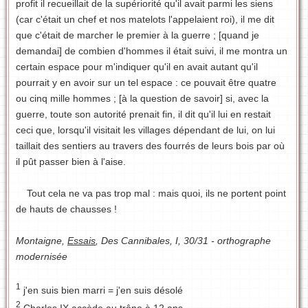
profit il recueillait de la supériorité qu'il avait parmi les siens
(car c'était un chef et nos matelots l'appelaient roi), il me dit
que c'était de marcher le premier à la guerre ; [quand je
demandai] de combien d'hommes il était suivi, il me montra un
certain espace pour m'indiquer qu'il en avait autant qu'il
pourrait y en avoir sur un tel espace : ce pouvait être quatre
ou cinq mille hommes ; [à la question de savoir] si, avec la
guerre, toute son autorité prenait fin, il dit qu'il lui en restait
ceci que, lorsqu'il visitait les villages dépendant de lui, on lui
taillait des sentiers au travers des fourrés de leurs bois par où
il pût passer bien à l'aise.
Tout cela ne va pas trop mal : mais quoi, ils ne portent point
de hauts de chausses !
Montaigne,
Essais
, Des Cannibales, I, 30/31 - orthographe
modernisée
1
j'en suis bien marri = j'en suis désolé
2
Charles IX accède au trône à 12 ans