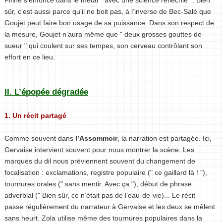
sûr, c’est aussi parce qu’il ne boit pas, à l’inverse de Bec-Salé que
Goujet peut faire bon usage de sa puissance. Dans son respect de
la mesure, Goujet n’aura même que " deux grosses gouttes de
sueur " qui coulent sur ses tempes, son cerveau contrôlant son
effort en ce lieu.
II. L’épopée dégradée
1. Un récit partagé
Comme souvent dans
l’Assommoir
, la narration est partagée. Ici,
Gervaise intervient souvent pour nous montrer la scène. Les
marques du dil nous préviennent souvent du changement de
focalisation : exclamations, registre populaire (" ce gaillard là ! "),
tournures orales (" sans mentir. Avec ça "), début de phrase
adverbial (" Bien sûr, ce n’était pas de l’eau-de-vie)... Le récit
passe régulièrement du narrateur à Gervaise et les deux se mêlent
sans heurt. Zola utilise même des tournures populaires dans la