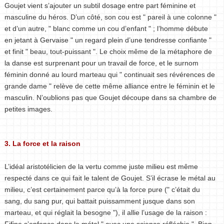
Goujet vient s’ajouter un subtil dosage entre part féminine et
masculine du héros. D’un côté, son cou est " pareil à une colonne "
et d’un autre, " blanc comme un cou d’enfant " ; l’homme débute
en jetant à Gervaise " un regard plein d’une tendresse confiante "
et finit " beau, tout-puissant ". Le choix même de la métaphore de
la danse est surprenant pour un travail de force, et le surnom
féminin donné au lourd marteau qui " continuait ses révérences de
grande dame " relève de cette même alliance entre le féminin et le
masculin. N’oublions pas que Goujet découpe dans sa chambre de
petites images.
3. La force et la raison
L’idéal aristotélicien de la vertu comme juste milieu est même
respecté dans ce qui fait le talent de Goujet. S’il écrase le métal au
milieu, c’est certainement parce qu’à la force pure (" c’était du
sang, du sang pur, qui battait puissamment jusque dans son
marteau, et qui réglait la besogne "), il allie l’usage de la raison :
Fifine s’enfonce dans le métal " avec une science réfléchie ". Bien