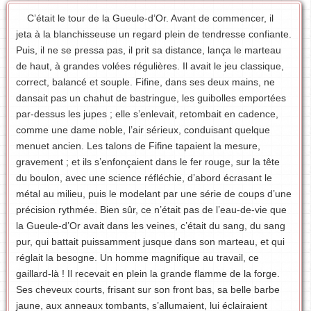
C’était le tour de la Gueule-d’Or. Avant de commencer, il
jeta à la blanchisseuse un regard plein de tendresse confiante.
Puis, il ne se pressa pas, il prit sa distance, lança le marteau
de haut, à grandes volées régulières. Il avait le jeu classique,
correct, balancé et souple. Fifine, dans ses deux mains, ne
dansait pas un chahut de bastringue, les guibolles emportées
par-dessus les jupes ; elle s’enlevait, retombait en cadence,
comme une dame noble, l’air sérieux, conduisant quelque
menuet ancien. Les talons de Fifine tapaient la mesure,
gravement ; et ils s’enfonçaient dans le fer rouge, sur la tête
du boulon, avec une science réfléchie, d’abord écrasant le
métal au milieu, puis le modelant par une série de coups d’une
précision rythmée. Bien sûr, ce n’était pas de l’eau-de-vie que
la Gueule-d’Or avait dans les veines, c’était du sang, du sang
pur, qui battait puissamment jusque dans son marteau, et qui
réglait la besogne. Un homme magnifique au travail, ce
gaillard-là ! Il recevait en plein la grande flamme de la forge.
Ses cheveux courts, frisant sur son front bas, sa belle barbe
jaune, aux anneaux tombants, s’allumaient, lui éclairaient