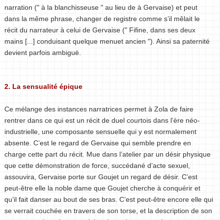
narration (" à la blanchisseuse " au lieu de à Gervaise) et peut
dans la même phrase, changer de registre comme s’il mêlait le
récit du narrateur à celui de Gervaise (" Fifine, dans ses deux
mains [...] conduisant quelque menuet ancien "). Ainsi sa paternité
devient parfois ambiguë.
2. La sensualité épique
Ce mélange des instances narratrices permet à Zola de faire
rentrer dans ce qui est un récit de duel courtois dans l’ère néo-
industrielle, une composante sensuelle qui y est normalement
absente. C’est le regard de Gervaise qui semble prendre en
charge cette part du récit. Mue dans l’atelier par un désir physique
que cette démonstration de force, succédané d’acte sexuel,
assouvira, Gervaise porte sur Goujet un regard de désir. C’est
peut-être elle la noble dame que Goujet cherche à conquérir et
qu’il fait danser au bout de ses bras. C’est peut-être encore elle qui
se verrait couchée en travers de son torse, et la description de son