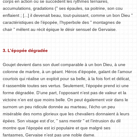
corps en action où se succèdent les rythmes ternaires,
accumulations, gradations (" ses épaules, sa poitrine, son cou
enflaient ; [...] il devenait beau, tout-puissant, comme un bon Dieu "
caractéristiques de l’épopée, l’hyperbole des " montagnes de
chair " mêlent au récit épique le désir sensuel de Gervaise.
3. L’épopée dégradée
Goujet devient dans son duel comparable à un bon Dieu, à une
colonne de marbre, à un géant. Héros d’épopée, galant de l’amour
courtois qui réalise un exploit pour sa belle, à la fois fort et délicat,
il rassemble toutes ses vertus. Seulement, l’épopée prend ici une
forme dégradée. D’une part, l’opposant n’est pas de valeur et la
victoire n’en est que moins belle. On peut également voir dans le
surnom un peu ridicule donnée au marteau, l’écho un peu
misérable des noms glorieux que les chevaliers donnaient à leurs
épées. Son visage est d’or, " sans mentir " et l’intrusion du dil
montre que l’épopée est ici populaire et que malgré ses
fantasmes, Gervaise n’est pas une noble dame.