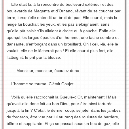
Elle était là, à la rencontre du boulevard extérieur et des
boulevards de Magenta et d’Ornano, rêvant de se coucher par
terre, lorsqu’elle entendit un bruit de pas. Elle courut, mais la
neige lui bouchait les yeux, et les pas s’éloignaient, sans
qu’elle pût saisir s’ils allaient à droite ou à gauche. Enfin elle
aperçut les larges épaules d’un homme, une tache sombre et
dansante, s’enfonçant dans un brouillard. Oh ! celui-là, elle le
voulait, elle ne le lâcherait pas ! Et elle courut plus fort, elle
l’atteignit, le prit par la blouse.
— Monsieur, monsieur, écoutez donc…
L’homme se tourna. C’était Goujet.
Voilà qu’elle raccrochait la Gueule-d’Or, maintenant ! Mais
qu’avait-elle donc fait au bon Dieu, pour être ainsi torturée
jusqu’à la fin ? C’était le dernier coup, se jeter dans les jambes
du forgeron, être vue par lui au rang des roulures de barrière,
blême et suppliante. Et ça se passait sous un bec de gaz, elle