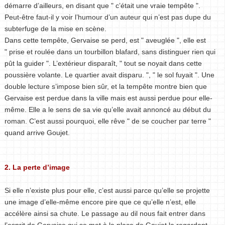
démarre d’ailleurs, en disant que " c’était une vraie tempête ".
Peut-être faut-il y voir l’humour d’un auteur qui n’est pas dupe du
subterfuge de la mise en scène.
Dans cette tempête, Gervaise se perd, est " aveuglée ", elle est
" prise et roulée dans un tourbillon blafard, sans distinguer rien qui
pût la guider ". L’extérieur disparaît, " tout se noyait dans cette
poussière volante. Le quartier avait disparu. ", " le sol fuyait ". Une
double lecture s’impose bien sûr, et la tempête montre bien que
Gervaise est perdue dans la ville mais est aussi perdue pour elle-
même. Elle a le sens de sa vie qu’elle avait annoncé au début du
roman. C’est aussi pourquoi, elle rêve " de se coucher par terre "
quand arrive Goujet.
2. La perte d’image
Si elle n’existe plus pour elle, c’est aussi parce qu’elle se projette
une image d’elle-même encore pire que ce qu’elle n’est, elle
accélère ainsi sa chute. Le passage au dil nous fait entrer dans
l’esprit de Gervaise qui se met à la place de Goujet la regardant.