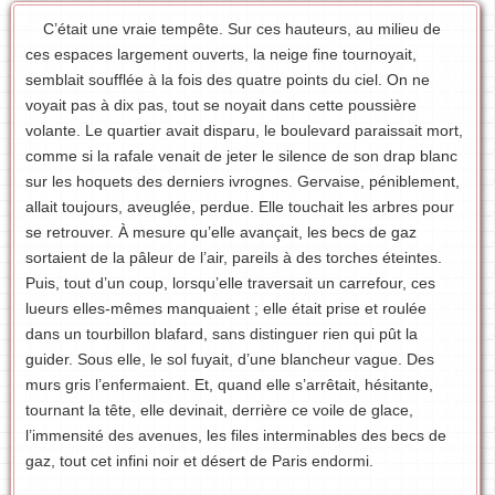
C’était une vraie tempête. Sur ces hauteurs, au milieu de
ces espaces largement ouverts, la neige fine tournoyait,
semblait soufflée à la fois des quatre points du ciel. On ne
voyait pas à dix pas, tout se noyait dans cette poussière
volante. Le quartier avait disparu, le boulevard paraissait mort,
comme si la rafale venait de jeter le silence de son drap blanc
sur les hoquets des derniers ivrognes. Gervaise, péniblement,
allait toujours, aveuglée, perdue. Elle touchait les arbres pour
se retrouver. À mesure qu’elle avançait, les becs de gaz
sortaient de la pâleur de l’air, pareils à des torches éteintes.
Puis, tout d’un coup, lorsqu’elle traversait un carrefour, ces
lueurs elles-mêmes manquaient ; elle était prise et roulée
dans un tourbillon blafard, sans distinguer rien qui pût la
guider. Sous elle, le sol fuyait, d’une blancheur vague. Des
murs gris l’enfermaient. Et, quand elle s’arrêtait, hésitante,
tournant la tête, elle devinait, derrière ce voile de glace,
l’immensité des avenues, les files interminables des becs de
gaz, tout cet infini noir et désert de Paris endormi.