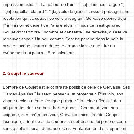
impressionnistes. " [La] pâleur de l’air ", " [la] blancheur vague ",
" [le] tourbillon blafard ", " [le] voile de glace " laissent présager une
révélation qui va couper ce voile aveuglant. Gervaise devine déjà
l'" infini noir et désert de Paris endormi " mais ce n’est qu’avec
Goujet dont l’ombre " sombre et dansante " se détache, qu’elle va
retrouver espoir. Un peu comme Cosette perdue dans le noir, la
mise en scène picturale de cette errance laisse attendre un
événement qui pourrait être salvateur.
2. Goujet le sauveur
L’ombre de Goujet est le contraste positif de celle de Gervaise. Ses
" larges épaules " laissent penser à un protecteur. Plus loin, son
visage devient même féerique puisque " la neige effeuillait des
pâquerettes dans sa belle barbe jaune ". Comme devant son
seigneur, son maître sauveur, Gervaise baisse la tête. Goujet,
laconique, a tout de suite compris sa détresse et lui porte secours
sans qu’elle le lui ait demandé. C’est véritablement là, l’apparition