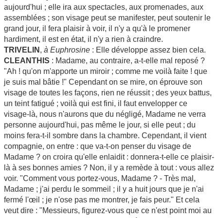
aujourd'hui ; elle ira aux spectacles, aux promenades, aux
assemblées ; son visage peut se manifester, peut soutenir le
grand jour, il fera plaisir à voir, il n'y a qu'à le promener
hardiment, il est en état, il n'y a rien à craindre.
TRIVELIN
,
à Euphrosine
: Elle développe assez bien cela.
CLEANTHIS
: Madame, au contraire, a-t-elle mal reposé ?
"Ah ! qu'on m'apporte un miroir ; comme me voilà faite ! que
je suis mal bâtie !" Cependant on se mire, on éprouve son
visage de toutes les façons, rien ne réussit ; des yeux battus,
un teint fatigué ; voilà qui est fini, il faut envelopper ce
visage-là, nous n'aurons que du négligé, Madame ne verra
personne aujourd'hui, pas même le jour, si elle peut ; du
moins fera-t-il sombre dans la chambre. Cependant, il vient
compagnie, on entre : que va-t-on penser du visage de
Madame ? on croira qu'elle enlaidit : donnera-t-elle ce plaisir-
là à ses bonnes amies ? Non, il y a remède à tout : vous allez
voir. "Comment vous portez-vous, Madame ? - Très mal,
Madame ; j'ai perdu le sommeil ; il y a huit jours que je n'ai
fermé l'œil ; je n'ose pas me montrer, je fais peur." Et cela
veut dire : "Messieurs, figurez-vous que ce n'est point moi au