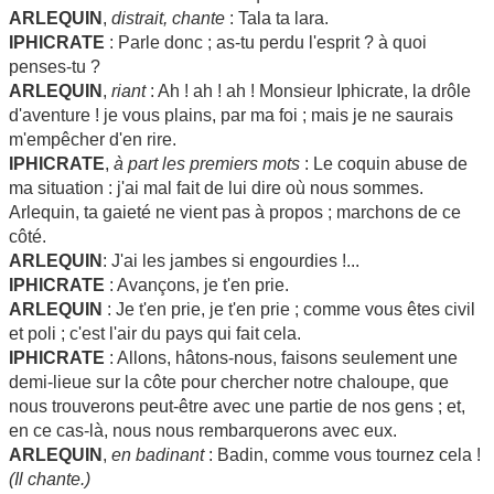
ARLEQUIN
,
distrait, chante
: Tala ta lara.
IPHICRATE
: Parle donc ; as-tu perdu l'esprit ? à quoi
penses-tu ?
ARLEQUIN
,
riant
: Ah ! ah ! ah ! Monsieur Iphicrate, la drôle
d'aventure ! je vous plains, par ma foi ; mais je ne saurais
m'empêcher d'en rire.
IPHICRATE
,
à part les premiers mots
: Le coquin abuse de
ma situation : j'ai mal fait de lui dire où nous sommes.
Arlequin, ta gaieté ne vient pas à propos ; marchons de ce
côté.
ARLEQUIN
: J'ai les jambes si engourdies !...
IPHICRATE
: Avançons, je t'en prie.
ARLEQUIN
: Je t'en prie, je t'en prie ; comme vous êtes civil
et poli ; c'est l'air du pays qui fait cela.
IPHICRATE
: Allons, hâtons-nous, faisons seulement une
demi-lieue sur la côte pour chercher notre chaloupe, que
nous trouverons peut-être avec une partie de nos gens ; et,
en ce cas-là, nous nous rembarquerons avec eux.
ARLEQUIN
,
en badinant
: Badin, comme vous tournez cela !
(Il chante.)