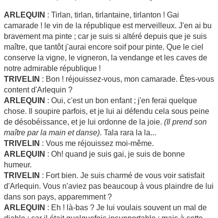
ARLEQUIN
: Tirlan, tirlan, tirlantaine, tirlanton ! Gai
camarade ! le vin de la république est merveilleux. J'en ai bu
bravement ma pinte ; car je suis si altéré depuis que je suis
maître, que tantôt j'aurai encore soif pour pinte. Que le ciel
conserve la vigne, le vigneron, la vendange et les caves de
notre admirable république !
TRIVELIN
: Bon ! réjouissez-vous, mon camarade. Êtes-vous
content d'Arlequin ?
ARLEQUIN
: Oui, c'est un bon enfant ; j'en ferai quelque
chose. Il soupire parfois, et je lui ai défendu cela sous peine
de désobéissance, et je lui ordonne de la joie.
(Il prend son
maître par la main et danse)
. Tala rara la la...
TRIVELIN
: Vous me réjouissez moi-même.
ARLEQUIN
: Oh! quand je suis gai, je suis de bonne
humeur.
TRIVELIN
: Fort bien. Je suis charmé de vous voir satisfait
d'Arlequin. Vous n'aviez pas beaucoup à vous plaindre de lui
dans son pays, apparemment ?
ARLEQUIN
: Eh ! là-bas ? Je lui voulais souvent un mal de