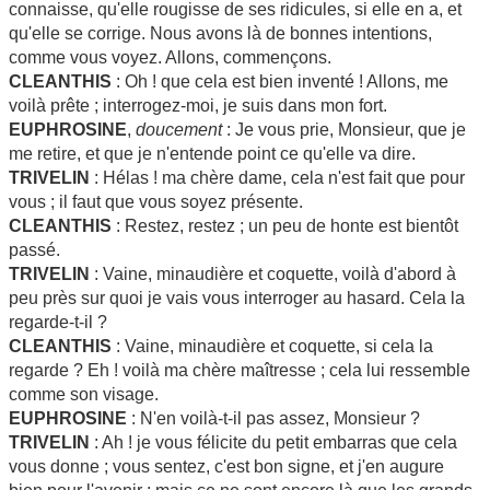
connaisse, qu'elle rougisse de ses ridicules, si elle en a, et
qu'elle se corrige. Nous avons là de bonnes intentions,
comme vous voyez. Allons, commençons.
CLEANTHIS
: Oh ! que cela est bien inventé ! Allons, me
voilà prête ; interrogez-moi, je suis dans mon fort.
EUPHROSINE
,
doucement
: Je vous prie, Monsieur, que je
me retire, et que je n'entende point ce qu'elle va dire.
TRIVELIN
: Hélas ! ma chère dame, cela n'est fait que pour
vous ; il faut que vous soyez présente.
CLEANTHIS
: Restez, restez ; un peu de honte est bientôt
passé.
TRIVELIN
: Vaine, minaudière et coquette, voilà d'abord à
peu près sur quoi je vais vous interroger au hasard. Cela la
regarde-t-il ?
CLEANTHIS
: Vaine, minaudière et coquette, si cela la
regarde ? Eh ! voilà ma chère maîtresse ; cela lui ressemble
comme son visage.
EUPHROSINE
: N'en voilà-t-il pas assez, Monsieur ?
TRIVELIN
: Ah ! je vous félicite du petit embarras que cela
vous donne ; vous sentez, c'est bon signe, et j'en augure