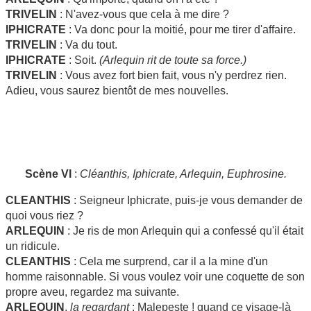
TRIVELIN
: N'avez-vous que cela à me dire ?
IPHICRATE
: Va donc pour la moitié, pour me tirer d'affaire.
TRIVELIN
: Va du tout.
IPHICRATE
: Soit.
(Arlequin rit de toute sa force.)
TRIVELIN
: Vous avez fort bien fait, vous n'y perdrez rien.
Adieu, vous saurez bientôt de mes nouvelles.
Scène VI
:
Cléanthis, Iphicrate, Arlequin, Euphrosine.
CLEANTHIS
: Seigneur Iphicrate, puis-je vous demander de
quoi vous riez ?
ARLEQUIN
: Je ris de mon Arlequin qui a confessé qu'il était
un ridicule.
CLEANTHIS
: Cela me surprend, car il a la mine d'un
homme raisonnable. Si vous voulez voir une coquette de son
propre aveu, regardez ma suivante.
ARLEQUIN
,
la regardant
: Malepeste ! quand ce visage-là