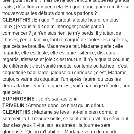
bien pour l'avenir : mais ce ne sont encore là que les grands
traits ; détaillons un peu cela. En quoi donc, par exemple, lui
trouvez-vous les défauts dont nous parlons ?
CLEANTHIS
: En quoi ? partout, à toute heure, en tous
lieux ; je vous ai dit de m'interroger ; mais par où
commencer ? je n'en sais rien, je m'y perds. Il y a tant de
choses, j'en ai tant vu, tant remarqué de toutes les espèces,
que cela se brouille. Madame se tait, Madame parle ; elle
regarde, elle est triste, elle est gaie : silence, discours,
regards, tristesse et joie : c'est tout un, il n'y a que la couleur
de différente ; c'est vanité muette, contente ou fâchée ; c'est
coquetterie babillarde, jalouse ou curieuse ; c'est, Madame,
toujours vaine ou coquette, l'un après l'autre, ou tous les
deux à la fois : voilà ce que c'est, voilà par où je débute ; rien
que cela.
EUPHROSINE
: Je n'y saurais tenir.
TRIVELIN
: Attendez donc, ce n'est qu'un début.
CLEANTHIS
: Madame se lève ; a-t-elle bien dormi, le
sommeil l'a-t-il rendue belle, se sent-elle du vif, du sémillant
dans les yeux ? vite, sur les armes ; la journée sera
glorieuse. "Qu'on m'habille !" Madame verra du monde