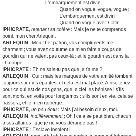
L'embarquement est divin,
...............................................
Quand on vogue, vogue, vogue ;
...............................................
L'embarquement est divin
...............................................
Quand on vogue avec Catin.
...............................................
IPHICRATE
,
retenant sa colère
: Mais je ne te comprends
point, mon cher Arlequin.
ARLEQUIN
: Mon cher patron, vos compliments me
charment ; vous avez coutume de m'en faire à coups de
gourdin qui ne valent pas ceux-là ; et le gourdin est dans la
chaloupe.
IPHICRATE
: Eh ne sais-tu pas que je t'aime ?
ARLEQUIN
: Oui ; mais les marques de votre amitié tombent
toujours sur mes épaules, et cela est mal placé. Ainsi, tenez,
pour ce qui est de nos gens, que le ciel les bénisse ! s'ils
sont morts, en voilà pour longtemps ; s'ils sont en vie, cela se
passera, et je m'en goberge.
IPHICRATE
,
un peu ému
: Mais j'ai besoin d'eux, moi.
ARLEQUIN
,
indifféremment
: Oh ! cela se peut bien, chacun
a ses affaires : que je ne vous dérange pas !
IPHICRATE
: Esclave insolent !