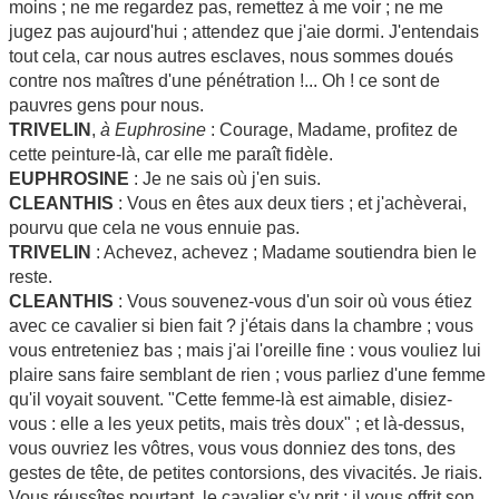
moins ; ne me regardez pas, remettez à me voir ; ne me
jugez pas aujourd'hui ; attendez que j'aie dormi. J'entendais
tout cela, car nous autres esclaves, nous sommes doués
contre nos maîtres d'une pénétration !... Oh ! ce sont de
pauvres gens pour nous.
TRIVELIN
,
à Euphrosine
: Courage, Madame, profitez de
cette peinture-là, car elle me paraît fidèle.
EUPHROSINE
: Je ne sais où j'en suis.
CLEANTHIS
: Vous en êtes aux deux tiers ; et j'achèverai,
pourvu que cela ne vous ennuie pas.
TRIVELIN
: Achevez, achevez ; Madame soutiendra bien le
reste.
CLEANTHIS
: Vous souvenez-vous d'un soir où vous étiez
avec ce cavalier si bien fait ? j'étais dans la chambre ; vous
vous entreteniez bas ; mais j'ai l'oreille fine : vous vouliez lui
plaire sans faire semblant de rien ; vous parliez d'une femme
qu'il voyait souvent. "Cette femme-là est aimable, disiez-
vous : elle a les yeux petits, mais très doux" ; et là-dessus,
vous ouvriez les vôtres, vous vous donniez des tons, des
gestes de tête, de petites contorsions, des vivacités. Je riais.
Vous réussîtes pourtant, le cavalier s'y prit ; il vous offrit son