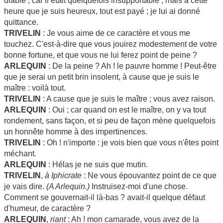
diable ; car il était quelquefois insupportable ; mais à cette
heure que je suis heureux, tout est payé ; je lui ai donné
quittance.
TRIVELIN
: Je vous aime de ce caractère et vous me
touchez. C'est-à-dire que vous jouirez modestement de votre
bonne fortune, et que vous ne lui ferez point de peine ?
ARLEQUIN
: De la peine ? Ah ! le pauvre homme ! Peut-être
que je serai un petit brin insolent, à cause que je suis le
maître : voilà tout.
TRIVELIN
: A cause que je suis le maître ; vous avez raison.
ARLEQUIN
: Oui ; car quand on est le maître, on y va tout
rondement, sans façon, et si peu de façon mène quelquefois
un honnête homme à des impertinences.
TRIVELIN
: Oh ! n'importe : je vois bien que vous n'êtes point
méchant.
ARLEQUIN
: Hélas je ne suis que mutin.
TRIVELIN
,
à Iphicrate
: Ne vous épouvantez point de ce que
je vais dire.
(A Arlequin.)
Instruisez-moi d'une chose.
Comment se gouvernait-il là-bas ? avait-il quelque défaut
d'humeur, de caractère ?
ARLEQUIN
,
riant
: Ah ! mon camarade, vous avez de la