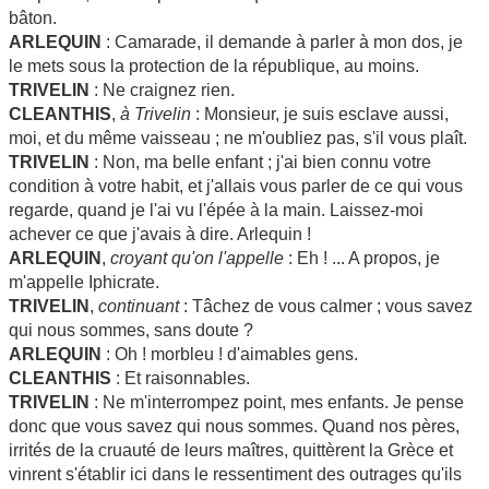
bâton.
ARLEQUIN
: Camarade, il demande à parler à mon dos, je
le mets sous la protection de la république, au moins.
TRIVELIN
: Ne craignez rien.
CLEANTHIS
,
à Trivelin
: Monsieur, je suis esclave aussi,
moi, et du même vaisseau ; ne m'oubliez pas, s'il vous plaît.
TRIVELIN
: Non, ma belle enfant ; j'ai bien connu votre
condition à votre habit, et j'allais vous parler de ce qui vous
regarde, quand je l'ai vu l'épée à la main. Laissez-moi
achever ce que j'avais à dire. Arlequin !
ARLEQUIN
,
croyant qu'on l'appelle
: Eh ! ... A propos, je
m'appelle Iphicrate.
TRIVELIN
,
continuant
: Tâchez de vous calmer ; vous savez
qui nous sommes, sans doute ?
ARLEQUIN
: Oh ! morbleu ! d'aimables gens.
CLEANTHIS
: Et raisonnables.
TRIVELIN
: Ne m'interrompez point, mes enfants. Je pense
donc que vous savez qui nous sommes. Quand nos pères,
irrités de la cruauté de leurs maîtres, quittèrent la Grèce et
vinrent s'établir ici dans le ressentiment des outrages qu'ils