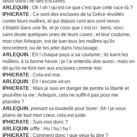
seuls dans l'île des Esclaves.
ARLEQUIN
: Oh ! oh ! qu'est-ce que c'est que cette race-là ?
IPHICRATE
: Ce sont des esclaves de la Grèce révoltés
contre leurs maîtres, et qui depuis cent ans sont venus
s'établir dans une île, et je crois que c'est ici : tiens, voici
sans doute quelques unes de leurs cases ; et leur coutume,
mon cher Arlequin, est de tuer tous les maîtres qu'ils
rencontrent, ou de les jeter dans l'esclavage.
ARLEQUIN
: Eh ! chaque pays a sa coutume ; ils tuent les
maîtres, à la bonne heure ; je l'ai entendu dire aussi ; mais on
dit qu'ils ne font rien aux esclaves comme moi.
IPHICRATE
: Cela est vrai.
ARLEQUIN
: Eh ! encore vit-on.
IPHICRATE
: Mais je suis en danger de perdre la liberté et
peut-être la vie : Arlequin, cela ne suffit-il pas pour me
plaindre ?
ARLEQUIN
,
prenant sa bouteille pour boire
: Ah ! je vous
plains de tout mon cœur, cela est juste.
IPHICRATE
: Suis-moi donc ?
ARLEQUIN
siffle
: Hu ! hu ! hu !
IPHICRATE
: Comment donc ! que veux-tu dire ?