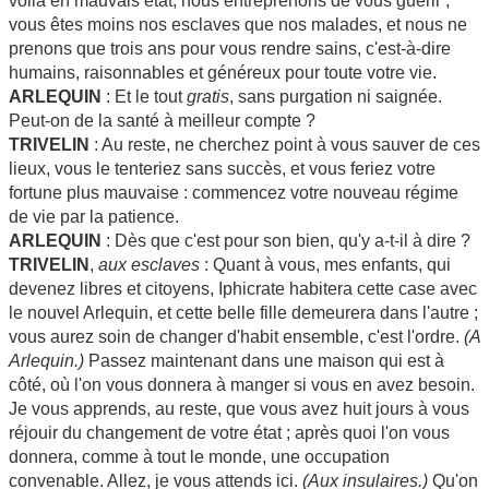
voilà en mauvais état, nous entreprenons de vous guérir ;
vous êtes moins nos esclaves que nos malades, et nous ne
prenons que trois ans pour vous rendre sains, c'est-à-dire
humains, raisonnables et généreux pour toute votre vie.
ARLEQUIN
: Et le tout
gratis
, sans purgation ni saignée.
Peut-on de la santé à meilleur compte ?
TRIVELIN
: Au reste, ne cherchez point à vous sauver de ces
lieux, vous le tenteriez sans succès, et vous feriez votre
fortune plus mauvaise : commencez votre nouveau régime
de vie par la patience.
ARLEQUIN
: Dès que c'est pour son bien, qu'y a-t-il à dire ?
TRIVELIN
,
aux esclaves
: Quant à vous, mes enfants, qui
devenez libres et citoyens, Iphicrate habitera cette case avec
le nouvel Arlequin, et cette belle fille demeurera dans l'autre ;
vous aurez soin de changer d'habit ensemble, c'est l'ordre.
(A
Arlequin.)
Passez maintenant dans une maison qui est à
côté, où l'on vous donnera à manger si vous en avez besoin.
Je vous apprends, au reste, que vous avez huit jours à vous
réjouir du changement de votre état ; après quoi l'on vous
donnera, comme à tout le monde, une occupation
convenable. Allez, je vous attends ici.
(Aux insulaires.)
Qu'on