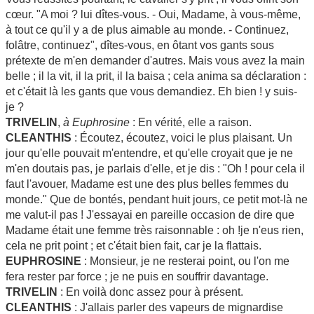
cœur. "A moi ? lui dîtes-vous. - Oui, Madame, à vous-même,
à tout ce qu'il y a de plus aimable au monde. - Continuez,
folâtre, continuez", dîtes-vous, en ôtant vos gants sous
prétexte de m'en demander d'autres. Mais vous avez la main
belle ; il la vit, il la prit, il la baisa ; cela anima sa déclaration :
et c'était là les gants que vous demandiez. Eh bien ! y suis-
je ?
TRIVELIN
,
à Euphrosine
: En vérité, elle a raison.
CLEANTHIS
: Écoutez, écoutez, voici le plus plaisant. Un
jour qu'elle pouvait m'entendre, et qu'elle croyait que je ne
m'en doutais pas, je parlais d'elle, et je dis : "Oh ! pour cela il
faut l'avouer, Madame est une des plus belles femmes du
monde." Que de bontés, pendant huit jours, ce petit mot-là ne
me valut-il pas ! J'essayai en pareille occasion de dire que
Madame était une femme très raisonnable : oh !je n'eus rien,
cela ne prit point ; et c'était bien fait, car je la flattais.
EUPHROSINE
: Monsieur, je ne resterai point, ou l'on me
fera rester par force ; je ne puis en souffrir davantage.
TRIVELIN
: En voilà donc assez pour à présent.
CLEANTHIS
: J'allais parler des vapeurs de mignardise