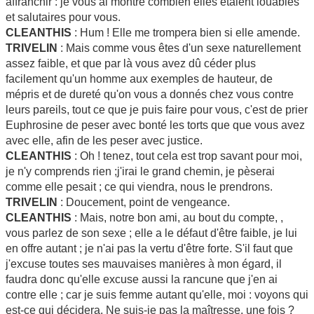
affranchir : je vous ai montré combien elles étaient louables
et salutaires pour vous.
CLEANTHIS
: Hum ! Elle me trompera bien si elle amende.
TRIVELIN
: Mais comme vous êtes d'un sexe naturellement
assez faible, et que par là vous avez dû céder plus
facilement qu'un homme aux exemples de hauteur, de
mépris et de dureté qu'on vous a donnés chez vous contre
leurs pareils, tout ce que je puis faire pour vous, c'est de prier
Euphrosine de peser avec bonté les torts que que vous avez
avec elle, afin de les peser avec justice.
CLEANTHIS
: Oh ! tenez, tout cela est trop savant pour moi,
je n'y comprends rien ;j'irai le grand chemin, je pèserai
comme elle pesait ; ce qui viendra, nous le prendrons.
TRIVELIN
: Doucement, point de vengeance.
CLEANTHIS
: Mais, notre bon ami, au bout du compte, ,
vous parlez de son sexe ; elle a le défaut d'être faible, je lui
en offre autant ; je n'ai pas la vertu d'être forte. S'il faut que
j'excuse toutes ses mauvaises manières à mon égard, il
faudra donc qu'elle excuse aussi la rancune que j'en ai
contre elle ; car je suis femme autant qu'elle, moi : voyons qui
est-ce qui décidera. Ne suis-je pas la maîtresse, une fois ?