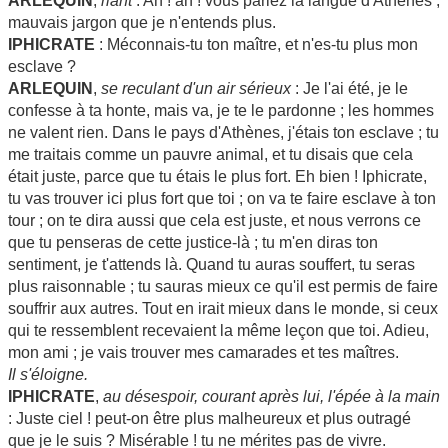
ARLEQUIN
,
riant
: Ah ! ah ! vous parlez la langue d'Athènes ;
mauvais jargon que je n'entends plus.
IPHICRATE
: Méconnais-tu ton maître, et n'es-tu plus mon
esclave ?
ARLEQUIN
,
se reculant d'un air sérieux
: Je l'ai été, je le
confesse à ta honte, mais va, je te le pardonne ; les hommes
ne valent rien. Dans le pays d'Athènes, j'étais ton esclave ; tu
me traitais comme un pauvre animal, et tu disais que cela
était juste, parce que tu étais le plus fort. Eh bien ! Iphicrate,
tu vas trouver ici plus fort que toi ; on va te faire esclave à ton
tour ; on te dira aussi que cela est juste, et nous verrons ce
que tu penseras de cette justice-là ; tu m'en diras ton
sentiment, je t'attends là. Quand tu auras souffert, tu seras
plus raisonnable ; tu sauras mieux ce qu'il est permis de faire
souffrir aux autres. Tout en irait mieux dans le monde, si ceux
qui te ressemblent recevaient la même leçon que toi. Adieu,
mon ami ; je vais trouver mes camarades et tes maîtres.
Il s'éloigne.
IPHICRATE
,
au désespoir, courant après lui, l'épée à la main
: Juste ciel ! peut-on être plus malheureux et plus outragé
que je le suis ? Misérable ! tu ne mérites pas de vivre.