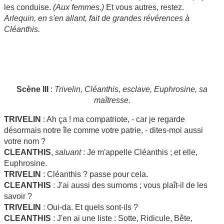
les conduise.
(Aux femmes.)
Et vous autres, restez.
Arlequin, en s'en allant, fait de grandes révérences à
Cléanthis.
Scène III
:
Trivelin, Cléanthis, esclave, Euphrosine, sa
maîtresse.
TRIVELIN
: Ah ça ! ma compatriote, - car je regarde
désormais notre île comme votre patrie, - dites-moi aussi
votre nom ?
CLEANTHIS
,
saluant
: Je m'appelle Cléanthis ; et elle,
Euphrosine.
TRIVELIN
: Cléanthis ? passe pour cela.
CLEANTHIS
: J'ai aussi des surnoms ; vous plaît-il de les
savoir ?
TRIVELIN
: Oui-da. Et quels sont-ils ?
CLEANTHIS
: J'en ai une liste : Sotte, Ridicule, Bête,