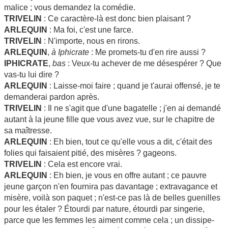
malice ; vous demandez la comédie.
TRIVELIN
: Ce caractère-là est donc bien plaisant ?
ARLEQUIN
: Ma foi, c'est une farce.
TRIVELIN
: N'importe, nous en rirons.
ARLEQUIN
,
à Iphicrate
: Me promets-tu d'en rire aussi ?
IPHICRATE
,
bas
: Veux-tu achever de me désespérer ? Que
vas-tu lui dire ?
ARLEQUIN
: Laisse-moi faire ; quand je t'aurai offensé, je te
demanderai pardon après.
TRIVELIN
: Il ne s'agit que d'une bagatelle ; j'en ai demandé
autant à la jeune fille que vous avez vue, sur le chapitre de
sa maîtresse.
ARLEQUIN
: Eh bien, tout ce qu'elle vous a dit, c'était des
folies qui faisaient pitié, des misères ? gageons.
TRIVELIN
: Cela est encore vrai.
ARLEQUIN
: Eh bien, je vous en offre autant ; ce pauvre
jeune garçon n'en fournira pas davantage ; extravagance et
misère, voilà son paquet ; n'est-ce pas là de belles guenilles
pour les étaler ? Étourdi par nature, étourdi par singerie,
parce que les femmes les aiment comme cela ; un dissipe-