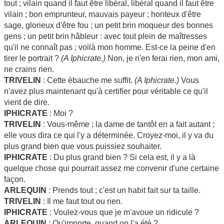
tout ; vilain quand il faut être libéral, libéral quand il faut être
vilain ; bon emprunteur, mauvais payeur ; honteux d'être
sage, glorieux d'être fou ; un petit brin moqueur des bonnes
gens ; un petit brin hâbleur : avec tout plein de maîtresses
qu'il ne connaît pas ; voilà mon homme. Est-ce la peine d'en
tirer le portrait ?
(A Iphicrate.)
Non, je n'en ferai rien, mon ami,
ne crains rien.
TRIVELIN
: Cette ébauche me suffit.
(A Iphicrate.)
Vous
n'avez plus maintenant qu'à certifier pour véritable ce qu'il
vient
de dire.
IPHICRATE
: Moi ?
TRIVELIN
: Vous-même ; la dame de tantôt en a fait autant ;
elle vous dira ce qui l'y a déterminée. Croyez-moi, il y va du
plus grand bien que vous puissiez souhaiter.
IPHICRATE
: Du plus grand bien ? Si cela est, il y a là
quelque chose qui pourrait assez me convenir d'une certaine
façon.
ARLEQUIN
: Prends tout ; c'est un habit fait sur ta taille.
TRIVELIN
: Il me faut tout ou rien.
IPHICRATE
: Voulez-vous que je m'avoue un ridicule ?
ARLEQUIN
: Qu'importe, quand on l'a été ?