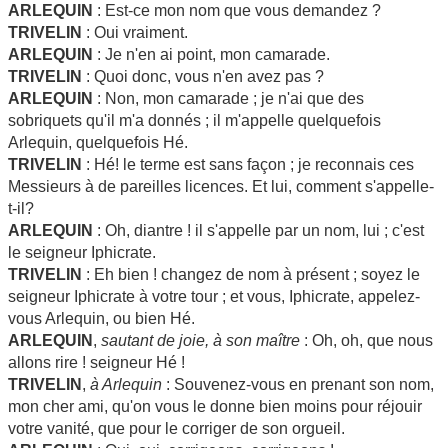
ARLEQUIN
: Est-ce mon nom que vous demandez ?
TRIVELIN
: Oui vraiment.
ARLEQUIN
: Je n'en ai point, mon camarade.
TRIVELIN
: Quoi donc, vous n'en avez pas ?
ARLEQUIN
: Non, mon camarade ; je n'ai que des
sobriquets qu'il m'a donnés ; il m'appelle quelquefois
Arlequin, quelquefois Hé.
TRIVELIN
: Hé! le terme est sans façon ; je reconnais ces
Messieurs à de pareilles licences. Et lui, comment s'appelle-
t-il?
ARLEQUIN
: Oh, diantre ! il s'appelle par un nom, lui ; c'est
le seigneur Iphicrate.
TRIVELIN
: Eh bien ! changez de nom à présent ; soyez le
seigneur Iphicrate à votre tour ; et vous, Iphicrate, appelez-
vous Arlequin, ou bien Hé.
ARLEQUIN
,
sautant de joie, à son maître
: Oh, oh, que nous
allons rire ! seigneur Hé !
TRIVELIN
,
à Arlequin
: Souvenez-vous en prenant son nom,
mon cher ami, qu'on vous le donne bien moins pour réjouir
votre vanité, que pour le corriger de son orgueil.