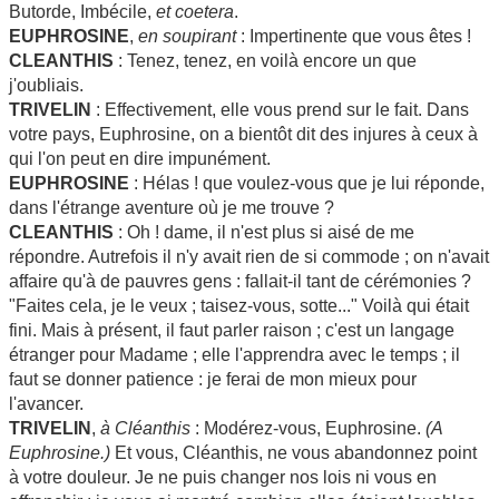
Butorde, Imbécile,
et coetera
.
EUPHROSINE
,
en soupirant
: Impertinente que vous êtes !
CLEANTHIS
: Tenez, tenez, en voilà encore un que
j'oubliais.
TRIVELIN
: Effectivement, elle vous prend sur le fait. Dans
votre pays, Euphrosine, on a bientôt dit des injures à ceux à
qui l'on peut en dire impunément.
EUPHROSINE
: Hélas ! que voulez-vous que je lui réponde,
dans l'étrange aventure où je me trouve ?
CLEANTHIS
: Oh ! dame, il n'est plus si aisé de me
répondre. Autrefois il n'y avait rien de si commode ; on n'avait
affaire qu'à de pauvres gens : fallait-il tant de cérémonies ?
"Faites cela, je le veux ; taisez-vous, sotte..." Voilà qui était
fini. Mais à présent, il faut parler raison ; c'est un langage
étranger pour Madame ; elle l'apprendra avec le temps ; il
faut se donner patience : je ferai de mon mieux pour
l'avancer.
TRIVELIN
,
à Cléanthis
: Modérez-vous, Euphrosine.
(A
Euphrosine.)
Et vous, Cléanthis, ne vous abandonnez point
à votre douleur. Je ne puis changer nos lois ni vous en