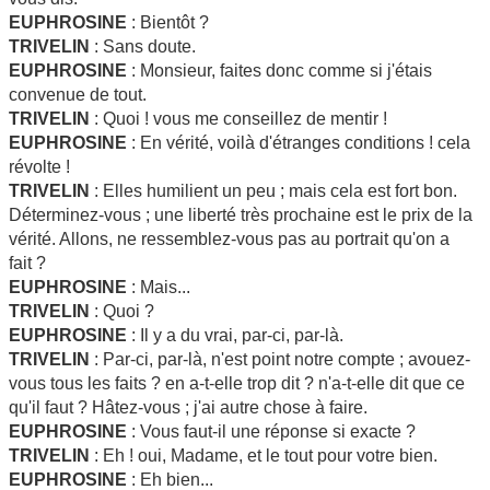
EUPHROSINE
: Bientôt ?
TRIVELIN
: Sans doute.
EUPHROSINE
: Monsieur, faites donc comme si j'étais
convenue de tout.
TRIVELIN
: Quoi ! vous me conseillez de mentir !
EUPHROSINE
: En vérité, voilà d'étranges conditions ! cela
révolte !
TRIVELIN
: Elles humilient un peu ; mais cela est fort bon.
Déterminez-vous ; une liberté très prochaine est le prix de la
vérité. Allons, ne ressemblez-vous pas au portrait qu'on a
fait ?
EUPHROSINE
: Mais...
TRIVELIN
: Quoi ?
EUPHROSINE
: Il y a du vrai, par-ci, par-là.
TRIVELIN
: Par-ci, par-là, n'est point notre compte ; avouez-
vous tous les faits ? en a-t-elle trop dit ? n'a-t-elle dit que ce
qu'il faut ? Hâtez-vous ; j'ai autre chose à faire.
EUPHROSINE
: Vous faut-il une réponse si exacte ?
TRIVELIN
: Eh ! oui, Madame, et le tout pour votre bien.
EUPHROSINE
: Eh bien...