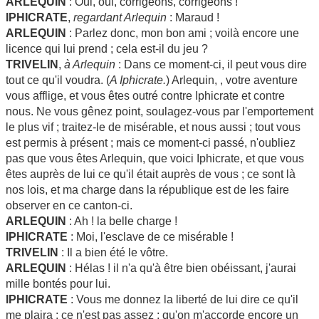
ARLEQUIN
: Oui, oui, corrigeons, corrigeons !
IPHICRATE
,
regardant Arlequin
: Maraud !
ARLEQUIN
: Parlez donc, mon bon ami ; voilà encore une
licence qui lui prend ; cela est-il du jeu ?
TRIVELIN
,
à Arlequin
: Dans ce moment-ci, il peut vous dire
tout ce qu'il voudra. (
A Iphicrate.
) Arlequin, , votre aventure
vous afflige, et vous êtes outré contre Iphicrate et contre
nous. Ne vous gênez point, soulagez-vous par l'emportement
le plus vif ; traitez-le de misérable, et nous aussi ; tout vous
est permis à présent ; mais ce moment-ci passé, n'oubliez
pas que vous êtes Arlequin, que voici Iphicrate, et que vous
êtes auprès de lui ce qu'il était auprès de vous ; ce sont là
nos lois, et ma charge dans la république est de les faire
observer en ce canton-ci.
ARLEQUIN
: Ah ! la belle charge !
IPHICRATE
: Moi, l'esclave de ce misérable !
TRIVELIN
: Il a bien été le vôtre.
ARLEQUIN
: Hélas ! il n'a qu'à être bien obéissant, j'aurai
mille bontés pour lui.
IPHICRATE
: Vous me donnez la liberté de lui dire ce qu'il
me plaira ; ce n'est pas assez : qu'on m'accorde encore un