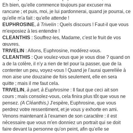
Eh bien, qu'elle commence toujours par excuser ma
rancune ; et puis, moi, je lui pardonnerai, quand je pourrai, ce
qu'elle m'a fait : qu'elle attende !
EUPHROSINE
,
à Trivelin
: Quels discours ! Faut-il que vous
m'exposiez à les entendre !
CLEANTHIS
: Souffrez-les, Madame, c'est le fruit de vos
œuvres.
TRIVELIN
: Allons, Euphrosine, modérez-vous.
CLEANTHIS
: Que voulez-vous que je vous dise ? quand on
a de la colère, il n'y a rien de tel pour la passer, que de la
contenter un peu, voyez-vous ! Quand je l'aurai querellée à
mon aise une douzaine de fois seulement, elle en sera
quitte ; mais il me faut cela.
TRIVELIN
,
à part, à Euphrosine
: Il faut que ceci ait son
cours ; mais consolez-vous, cela finira plus tôt que vous ne
pensez.
(A Cléanthis.)
J'espère, Euphrosine, que vous
perdrez votre ressentiment, et je vous y exhorte en ami.
Venons maintenant à l'examen de son caractère : il est
nécessaire que vous m'en donniez un portrait qui se doit
faire devant la personne qu'on peint, afin qu'elle se