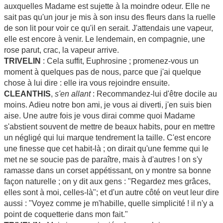
auxquelles Madame est sujette à la moindre odeur. Elle ne
sait pas qu'un jour je mis à son insu des fleurs dans la ruelle
de son lit pour voir ce qu'il en serait. J'attendais une vapeur,
elle est encore à venir. Le lendemain, en compagnie, une
rose parut, crac, la vapeur arrive.
TRIVELIN
: Cela suffit, Euphrosine ; promenez-vous un
moment à quelques pas de nous, parce que j'ai quelque
chose à lui dire : elle ira vous rejoindre ensuite.
CLEANTHIS
,
s'en allant
: Recommandez-lui d'être docile au
moins. Adieu notre bon ami, je vous ai diverti, j'en suis bien
aise. Une autre fois je vous dirai comme quoi Madame
s'abstient souvent de mettre de beaux habits, pour en mettre
un négligé qui lui marque tendrement la taille. C'est encore
une finesse que cet habit-là ; on dirait qu'une femme qui le
met ne se soucie pas de paraître, mais à d'autres ! on s'y
ramasse dans un corset appétissant, on y montre sa bonne
façon naturelle ; on y dit aux gens : "Regardez mes grâces,
elles sont à moi, celles-là"; et d'un autre côté on veut leur dire
aussi : "Voyez comme je m'habille, quelle simplicité ! il n'y a
point de coquetterie dans mon fait."