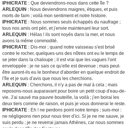
IPHICRATE
: Que deviendrons-nous dans cette île ?
ARLEQUIN
: Nous deviendrons maigres, étiques, et puis
morts de faim ; voilà mon sentiment et notre histoire.
IPHICRATE
: Nous sommes seuls échappés du naufrage ;
tous nos amis ont péri, et j'envie maintenant leur sort.
ARLEQUIN
: Hélas ! ils sont noyés dans la mer, et nous
avons la même commodité.
IPHICRATE
: Dis-moi ; quand notre vaisseau s'est brisé
contre le rocher, quelques-uns des nôtres ont eu le temps de
se jeter dans la chaloupe ; il est vrai que les vagues l'ont
enveloppée : je ne sais ce qu'elle est devenue ; mais peut-
être auront-ils eu le bonheur d'aborder en quelque endroit de
l'île et je suis d'avis que nous les cherchions.
ARLEQUIN
: Cherchons, il n'y a pas de mal à cela ; mais
reposons-nous auparavant pour boire un petit coup d'eau-de-
vie. J'ai sauvé ma pauvre bouteille, la voilà ; j'en boirai les
deux tiers comme de raison, et puis je vous donnerai le reste.
IPHICRATE
: Eh ! ne perdons point notre temps ; suis-moi :
ne négligeons rien pour nous tirer d'ici. Si je ne me sauve, je
suis perdu ; je ne reverrai jamais Athènes, car nous sommes