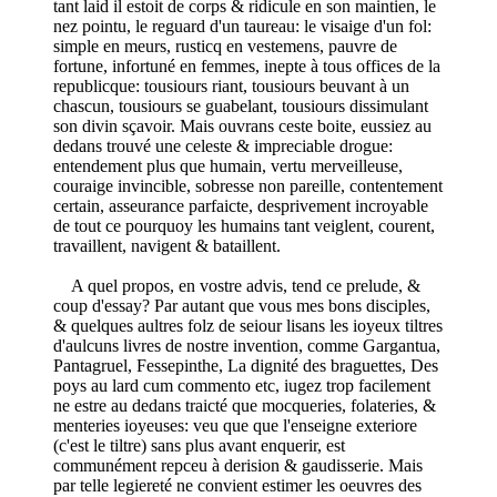
tant laid il estoit de corps & ridicule en son maintien, le
nez pointu, le reguard d'un taureau: le visaige d'un fol:
simple en meurs, rusticq en vestemens, pauvre de
fortune, infortuné en femmes, inepte à tous offices de la
republicque: tousiours riant, tousiours beuvant à un
chascun, tousiours se guabelant, tousiours dissimulant
son divin sçavoir. Mais ouvrans ceste boite, eussiez au
dedans trouvé une celeste & impreciable drogue:
entendement plus que humain, vertu merveilleuse,
couraige invincible, sobresse non pareille, contentement
certain, asseurance parfaicte, desprivement incroyable
de tout ce pourquoy les humains tant veiglent, courent,
travaillent, navigent & bataillent.
A quel propos, en vostre advis, tend ce prelude, &
coup d'essay? Par autant que vous mes bons disciples,
& quelques aultres folz de seiour lisans les ioyeux tiltres
d'aulcuns livres de nostre invention, comme Gargantua,
Pantagruel, Fessepinthe, La dignité des braguettes, Des
poys au lard cum commento etc, iugez trop facilement
ne estre au dedans traicté que mocqueries, folateries, &
menteries ioyeuses: veu que que l'enseigne exteriore
(c'est le tiltre) sans plus avant enquerir, est
communément repceu à derision & gaudisserie. Mais
par telle legiereté ne convient estimer les oeuvres des