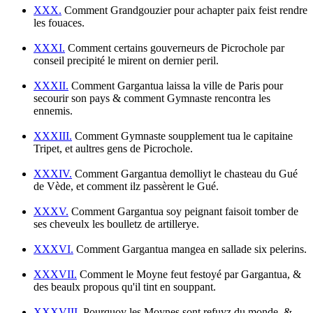
XXX.
Comment Grandgouzier pour achapter paix feist rendre
les fouaces.
XXXI.
Comment certains gouverneurs de Picrochole par
conseil precipité le mirent on dernier peril.
XXXII.
Comment Gargantua laissa la ville de Paris pour
secourir son pays & comment Gymnaste rencontra les
ennemis.
XXXIII.
Comment Gymnaste soupplement tua le capitaine
Tripet, et aultres gens de Picrochole.
XXXIV.
Comment Gargantua demolliyt le chasteau du Gué
de Vède, et comment ilz passèrent le Gué.
XXXV.
Comment Gargantua soy peignant faisoit tomber de
ses cheveulx les boulletz de artillerye.
XXXVI.
Comment Gargantua mangea en sallade six pelerins.
XXXVII.
Comment le Moyne feut festoyé par Gargantua, &
des beaulx propous qu'il tint en souppant.
XXXVIII.
Pourquoy les Moynes sont refuyz du monde, &