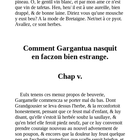
pineau. O, le gentil vin blanc, et par mon ame ce n'est
que vin de tafetas. Hen, hen/ il est à une aureille, bien
drappé, & de bonne laine. Diriez vous qu'une mousche
y eust beu? A la mode de Bretaigne. Net/net à ce pyot.
Avallez, ce sont herbes.
Comment Gargantua nasquit
en faczon bien estrange.
Chap v.
Eulx tenens ces menuz propos de beuverie,
Gargamelle commencza se porter mal du bas. Dont
Grandgousier se leva dessus l'herbe, & la reconfortoit
honestement, pensant que ce feust mal d'enfant, & luy
disant, qu'elle s'estoit là herbée soubz la saullaye, &
qu'en brief elle feroit piedz neufz, par ce luy convenoit
prendre couraige nouveau au nouvel advenement de
son poupon, & encores que la douleur luy feust quelque
peu en fascherie: toutesfoys que ycelle seroit briefve, et