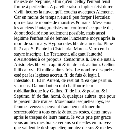
maiesté de Neptune, affin qu'en icelluy l'enfant feust
formé à perfection. A pareille raison Iupiter feist durer
vlviii. heures la nuyct qu'il coucha avecques Alcmene.
Car en moins de temps n'eust il peu forger Hercules:
qui nettoia le monde de monstres & tirans. Messieurs
les anciens Pantagruelistes ont conformé ce que ie dis,
& ont declairé non seulement possible, mais aussi
legitime l'enfant né de femme l'unziesme moys après la
mort de son mary. Hyppocrates lib. de alimento. Pline
li. 7 cap. 5. Plaute in Cistellaria. Marcus Varro en la
satyre inscripte, Le Testament, allegant l'autorité
d'Aristoteles à ce propous. Censorinus li. De die natali.
Aristoteles lib. vii. cap. iii & iiii de nat. alalium. Gellius
li iii ca. xvi. Et mille aultres folz. Le nombre desquelz a
esté par les legistes accreu. ff. de fuis & legit. l.
Intestato. fi. Et in Autent, de restitut & ea que parit in.
vi. mens. Dabundant en ont chaffourré leur
robidilardicque loy Gallus. ff. de lib. & posthu. & l.
Septimo. ff. de flat. homi. & quelques aultres, que pour
le present dire n'ause. Moiennans lesquelles loys, les
femmes veusves peuvent franchement iouer du
serrecropière à tous enviz & toutes restes, deux moys
après le trespas de leurs mariz. Ie vous prie par grace
vous aultres mes bons averlans si d'icelles en trouvez
que vaillent le desbraguetter, montez dessus & me les