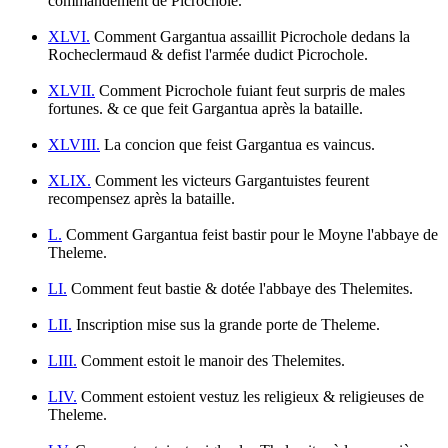
commandement de Picrochole.
XLVI.
Comment Gargantua assaillit Picrochole dedans la
Rocheclermaud & defist l'armée dudict Picrochole.
XLVII.
Comment Picrochole fuiant feut surpris de males
fortunes. & ce que feit Gargantua après la bataille.
XLVIII.
La concion que feist Gargantua es vaincus.
XLIX.
Comment les victeurs Gargantuistes feurent
recompensez après la bataille.
L.
Comment Gargantua feist bastir pour le Moyne l'abbaye de
Theleme.
LI.
Comment feut bastie & dotée l'abbaye des Thelemites.
LII.
Inscription mise sus la grande porte de Theleme.
LIII.
Comment estoit le manoir des Thelemites.
LIV.
Comment estoient vestuz les religieux & religieuses de
Theleme.