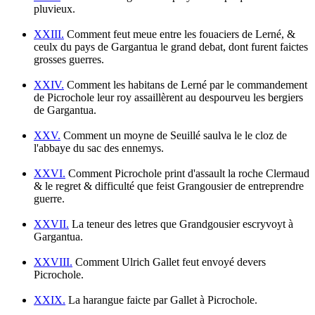
pluvieux.
XXIII.
Comment feut meue entre les fouaciers de Lerné, &
ceulx du pays de Gargantua le grand debat, dont furent faictes
grosses guerres.
XXIV.
Comment les habitans de Lerné par le commandement
de Picrochole leur roy assaillèrent au despourveu les bergiers
de Gargantua.
XXV.
Comment un moyne de Seuillé saulva le le cloz de
l'abbaye du sac des ennemys.
XXVI.
Comment Picrochole print d'assault la roche Clermaud
& le regret & difficulté que feist Grangousier de entreprendre
guerre.
XXVII.
La teneur des letres que Grandgousier escryvoyt à
Gargantua.
XXVIII.
Comment Ulrich Gallet feut envoyé devers
Picrochole.
XXIX.
La harangue faicte par Gallet à Picrochole.