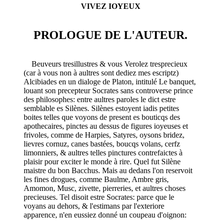
VIVEZ IOYEUX
PROLOGUE DE L'AUTEUR.
Beuveurs tresillustres & vous Verolez tresprecieux
(car à vous non à aultres sont dediez mes escriptz)
Alcibiades en un dialoge de Platon, intitulé Le banquet,
louant son precepteur Socrates sans controverse prince
des philosophes: entre aultres paroles le dict estre
semblable es Silènes. Silènes estoyent iadis petites
boites telles que voyons de present es bouticqs des
apothecaires, pinctes au dessus de figures ioyeuses et
frivoles, comme de Harpies, Satyres, oysons bridez,
lievres cornuz, canes bastées, boucqs volans, cerfz
limonniers, & aultres telles pinctures contrefaictes à
plaisir pour exciter le monde à rire. Quel fut Silène
maistre du bon Bacchus. Mais au dedans l'on reservoit
les fines drogues, comme Baulme, Ambre gris,
Amomon, Musc, zivette, pierreries, et aultres choses
precieuses. Tel disoit estre Socrates: parce que le
voyans au dehors, & l'estimans par l'exteriore
apparence, n'en eussiez donné un coupeau d'oignon: