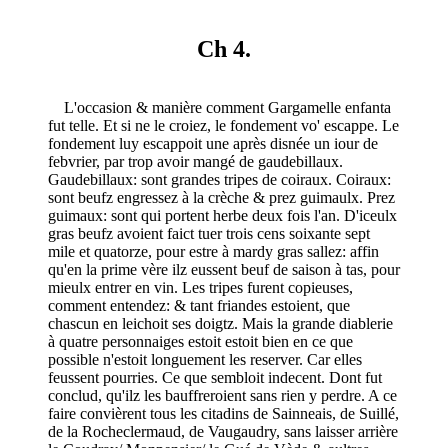
Ch 4.
L'occasion & manière comment Gargamelle enfanta
fut telle. Et si ne le croiez, le fondement vo' escappe. Le
fondement luy escappoit une après disnée un iour de
febvrier, par trop avoir mangé de gaudebillaux.
Gaudebillaux: sont grandes tripes de coiraux. Coiraux:
sont beufz engressez à la crèche & prez guimaulx. Prez
guimaux: sont qui portent herbe deux fois l'an. D'iceulx
gras beufz avoient faict tuer trois cens soixante sept
mile et quatorze, pour estre à mardy gras sallez: affin
qu'en la prime vère ilz eussent beuf de saison à tas, pour
mieulx entrer en vin. Les tripes furent copieuses,
comment entendez: & tant friandes estoient, que
chascun en leichoit ses doigtz. Mais la grande diablerie
à quatre personnaiges estoit estoit bien en ce que
possible n'estoit longuement les reserver. Car elles
feussent pourries. Ce que sembloit indecent. Dont fut
conclud, qu'ilz les bauffreroient sans rien y perdre. A ce
faire convièrent tous les citadins de Sainneais, de Suillé,
de la Rocheclermaud, de Vaugaudry, sans laisser arrière