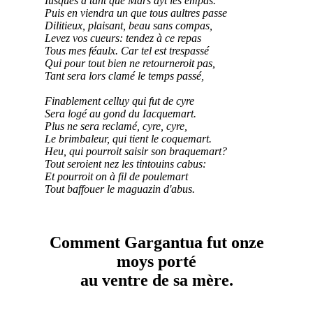
Iusques à tant que Mars ayt les empas.
Puis en viendra un que tous aultres passe
Dilitieux, plaisant, beau sans compas,
Levez vos cueurs: tendez à ce repas
Tous mes féaulx. Car tel est trespassé
Qui pour tout bien ne retourneroit pas,
Tant sera lors clamé le temps passé,
Finablement celluy qui fut de cyre
Sera logé au gond du Iacquemart.
Plus ne sera reclamé, cyre, cyre,
Le brimbaleur, qui tient le coquemart.
Heu, qui pourroit saisir son braquemart?
Tout seroient nez les tintouins cabus:
Et pourroit on à fil de poulemart
Tout baffouer le maguazin d'abus.
Comment Gargantua fut onze
moys porté
au ventre de sa mère.