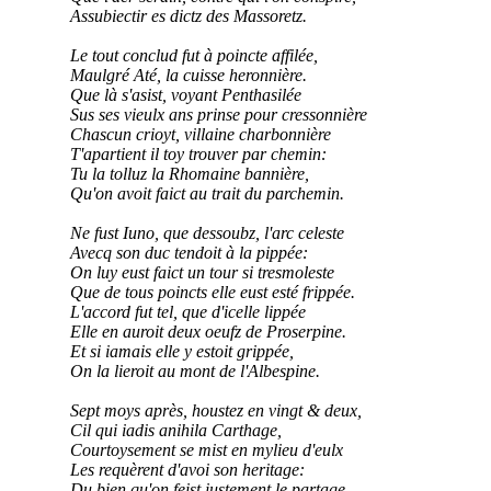
Assubiectir es dictz des Massoretz.
Le tout conclud fut à poincte affilée,
Maulgré Até, la cuisse heronnière.
Que là s'asist, voyant Penthasilée
Sus ses vieulx ans prinse pour cressonnière
Chascun crioyt, villaine charbonnière
T'apartient il toy trouver par chemin:
Tu la tolluz la Rhomaine bannière,
Qu'on avoit faict au trait du parchemin.
Ne fust Iuno, que dessoubz, l'arc celeste
Avecq son duc tendoit à la pippée:
On luy eust faict un tour si tresmoleste
Que de tous poincts elle eust esté frippée.
L'accord fut tel, que d'icelle lippée
Elle en auroit deux oeufz de Proserpine.
Et si iamais elle y estoit grippée,
On la lieroit au mont de l'Albespine.
Sept moys après, houstez en vingt & deux,
Cil qui iadis anihila Carthage,
Courtoysement se mist en mylieu d'eulx
Les requèrent d'avoi son heritage:
Du bien qu'on feist iustement le partage