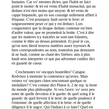
humains. Car vo' mesmes dictes, que l'habit ne faict
point le moine: & tel est vestu d'habit monachal, qui au
dedans n'est rien moins que moyne: & tel vestu de
cappe hispanole, qui en son couraige nullement affiert à
Hispane. C'est pourquoy fault ouvrir le livre: et
soigneusement peser ce qui y est deduict. Lors
congnoistrez que la drogue dedans contenue est bien
d'aultre valeur, que ne promettoit la boitte. C'est à dire
que les matieres icy traictées ne sont tant folastres,
comme le tiltre au dessus pretendoit. Et posé le cas,
qu'on sens literal trouvez matières assez ioyeuses &
bien correspondentes au nom, toutesfois pas demourer
là ne fault, comme au chant des Sirènes: ains à plus
hault sens interpreter ce que par adventure cuidiez dict
en guaieté de cueur.
Crochetastes vo' oncques bouteilles? Caisgne.
Redvisez à memoire la contenence qu'aviez. Mais
veistez vo' oncques chien rencontrant quelque os
medullare? C'est comme dict Platon li. 2 de rep. la beste
du monde plus philosophe. Si veu l'avez: vo' avez peu
noter de quelle devotion il le guette: de quel soing il le
guarde: de quel ferveur il le tient: de quelle prudence il
l'entomne: de quelle affection il le brise: et de quelle
diligence il le sugce. Qui l'induict à ce faire? Quel est