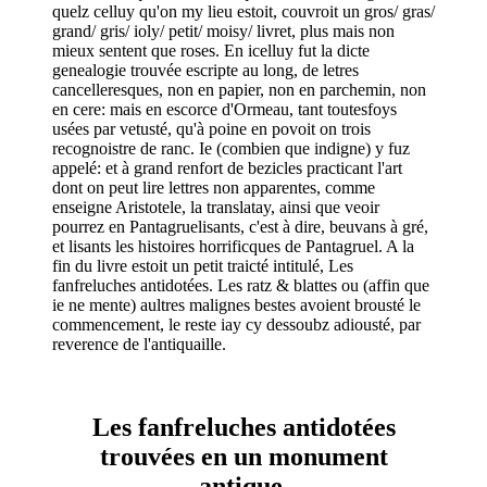
quelz celluy qu'on my lieu estoit, couvroit un gros/ gras/
grand/ gris/ ioly/ petit/ moisy/ livret, plus mais non
mieux sentent que roses. En icelluy fut la dicte
genealogie trouvée escripte au long, de letres
cancelleresques, non en papier, non en parchemin, non
en cere: mais en escorce d'Ormeau, tant toutesfoys
usées par vetusté, qu'à poine en povoit on trois
recognoistre de ranc. Ie (combien que indigne) y fuz
appelé: et à grand renfort de bezicles practicant l'art
dont on peut lire lettres non apparentes, comme
enseigne Aristotele, la translatay, ainsi que veoir
pourrez en Pantagruelisants, c'est à dire, beuvans à gré,
et lisants les histoires horrificques de Pantagruel. A la
fin du livre estoit un petit traicté intitulé, Les
fanfreluches antidotées. Les ratz & blattes ou (affin que
ie ne mente) aultres malignes bestes avoient brousté le
commencement, le reste iay cy dessoubz adiousté, par
reverence de l'antiquaille.
Les fanfreluches antidotées
trouvées en un monument
antique.