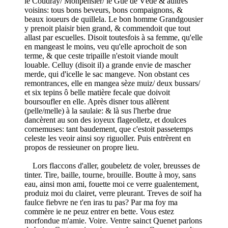
le Coudray/ Monpensier/ le Gué de Vède & aultres
voisins: tous bons beveurs, bons compaignons, &
beaux ioueurs de quillela. Le bon homme Grandgousier
y prenoit plaisir bien grand, & commendoit que tout
allast par escuelles. Disoit toutesfois à sa femme, qu'elle
en mangeast le moins, veu qu'elle aprochoit de son
terme, & que ceste tripaille n'estoit viande moult
louable. Celluy (disoit il) a grande envie de mascher
merde, qui d'icelle le sac mangeve. Non obstant ces
remontrances, elle en mangea sèze muiz/ deux bussars/
et six tepins ô belle matière fecale que doivoit
boursoufler en elle. Après disner tous allèrent
(pelle/melle) à la saulaie: & là sus l'herbe drue
dancèrent au son des ioyeux flageolletz, et doulces
cornemuses: tant baudement, que c'estoit passetemps
celeste les veoir ainsi soy riguoller. Puis entrèrent en
propos de ressieuner on propre lieu.
Lors flaccons d'aller, goubeletz de voler, breusses de
tinter. Tire, baille, tourne, brouille. Boutte à moy, sans
eau, ainsi mon ami, fouette moi ce verre gualentement,
produiz moi du clairet, verre pleurant. Treves de soif ha
faulce fiebvre ne t'en iras tu pas? Par ma foy ma
commère ie ne peuz entrer en bette. Vous estez
morfondue m'amie. Voire. Ventre sainct Quenet parlons