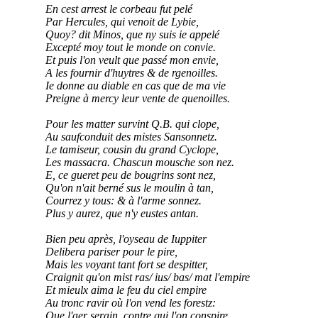
En cest arrest le corbeau fut pelé
Par Hercules, qui venoit de Lybie,
Quoy? dit Minos, que ny suis ie appelé
Excepté moy tout le monde on convie.
Et puis l'on veult que passé mon envie,
A les fournir d'huytres & de rgenoilles.
Ie donne au diable en cas que de ma vie
Preigne à mercy leur vente de quenoilles.
Pour les matter survint Q.B. qui clope,
Au saufconduit des mistes Sansonnetz.
Le tamiseur, cousin du grand Cyclope,
Les massacra. Chascun mousche son nez.
E, ce gueret peu de bougrins sont nez,
Qu'on n'ait berné sus le moulin à tan,
Courrez y tous: & à l'arme sonnez.
Plus y aurez, que n'y eustes antan.
Bien peu après, l'oyseau de Iuppiter
Delibera pariser pour le pire,
Mais les voyant tant fort se despitter,
Craignit qu'on mist ras/ ius/ bas/ mat l'empire
Et mieulx aima le feu du ciel empire
Au tronc ravir où l'on vend les forestz:
Que l'aer serain, contre qui l'on conspire,