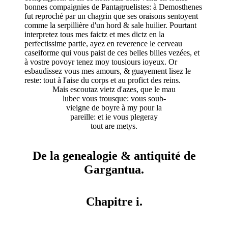
bonnes compaignies de Pantagruelistes: à Demosthenes
fut reproché par un chagrin que ses oraisons sentoyent
comme la serpillière d'un hord & sale huilier. Pourtant
interpretez tous mes faictz et mes dictz en la
perfectissime partie, ayez en reverence le cerveau
caseiforme qui vous paist de ces belles billes vezées, et
à vostre povoyr tenez moy tousiours ioyeux. Or
esbaudissez vous mes amours, & guayement lisez le
reste: tout à l'aise du corps et au profict des reins.
Mais escoutaz vietz d'azes, que le mau
lubec vous trousque: vous soub-
vieigne de boyre à my pour la
pareille: et ie vous plegeray
tout are metys.
De la genealogie & antiquité de
Gargantua.
Chapitre i.