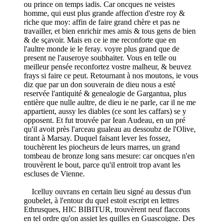
ou prince on temps iadis. Car oncques ne veistes
homme, qui eust plus grande affection d'estre roy &
riche que moy: affin de faire grand chère et pas ne
travailler, et bien enrichir mes amis & tous gens de bien
& de sçavoir. Mais en ce ie me reconforte que en
l'aultre monde ie le feray. voyre plus grand que de
present ne l'auseroye soubhaiter. Vous en telle ou
meilleur pensée reconfortez vostre malheur, & beuvez
frays si faire ce peut. Retournant à nos moutons, ie vous
diz que par un don souverain de dieu nous a esté
reservée l'antiquité & genealogie de Gargantua, plus
entière que nulle aultre, de dieu ie ne parle, car il ne me
appartient, aussy les diables (ce sont les caffars) se y
opposent. Et fut trouvée par Iean Audeau, en un pré
qu'il avoit près l'arceau gualeau au dessoubz de l'Olive,
tirant à Marsay. Duquel faisant lever les fossez,
touchèrent les piocheurs de leurs marres, un grand
tombeau de bronze long sans mesure: car oncques n'en
trouvèrent le bout, parce qu'il entroit trop avant les
escluses de Vienne.
Icelluy ouvrans en certain lieu signé au dessus d'un
goubelet, à l'entour du quel estoit escript en lettres
Ethrusques, HIC BIBITUR, trouvèrent neuf flaccons
en tel ordre qu'on assiet les quilles en Guascoigne. Des