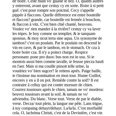
de boire. Ceste main vo' guaste le nez. O, quants aultres
y entreront, avant que cestuy cy en sorte. Boire à si petit
gué: c'est pour rompre son poictral. Cecy s'appelle
pippée à flaccons. Quelle difference est entre bouteille
et flaccon? grande, car bouteille est fermée à bouchon,
& flaccon à vitz. C'est bien chié chanté, beuvons.
Voulez vo' rien mander à la rivière? cestuy cy va laver
les tripes. Ie boy comme un templier, & ie tanquam
sponsus. & moy sicut terra sine aqua. Un synonyme de
iambon? c'est un poulain. Par le poulain on descend le
vin en cave, & par le iambon, en le stomach. Or cza à
boire boire cza. Il n'y a poinct charge. Respice
personam: pone pro duos: bus non est in usu. Si ie
montois aussi bien comme iavalle, ie feusse piecza hault
en l'aer. Mais si ma couille pissoit telle urine, la
voudriez vo' bien sugcer? Ie retiens après. Paige baille,
ie t'insinue ma nomination en mon tour. Hume Guillot,
encores y en a il on pot. Remède contre la soif? Il est
contraire à celluy qui est contre morsure de chien.
Courrez tousiours après le chien, iamais ne vo' mordera:
beuvez tousiours avant la soif, & iamais ne vo'
adviendra. Du blanc. Verse tout. Verse de par le diable,
verse. Decza/ tout plein, la langue me pèle. Lans trigue,
à toy compaing dehayt/dehayt. La/la/la. C'est morfiaillé
cela. O, lachrima Christi, c'est de la Devinière, c'est vin