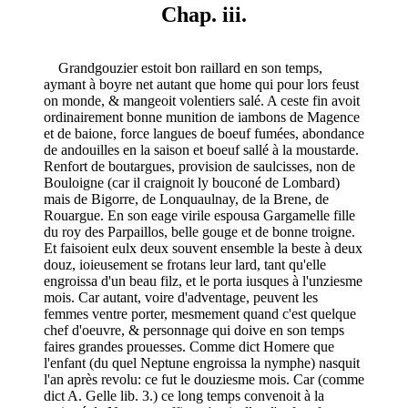
Chap. iii.
Grandgouzier estoit bon raillard en son temps,
aymant à boyre net autant que home qui pour lors feust
on monde, & mangeoit volentiers salé. A ceste fin avoit
ordinairement bonne munition de iambons de Magence
et de baione, force langues de boeuf fumées, abondance
de andouilles en la saison et boeuf sallé à la moustarde.
Renfort de boutargues, provision de saulcisses, non de
Bouloigne (car il craignoit ly bouconé de Lombard)
mais de Bigorre, de Lonquaulnay, de la Brene, de
Rouargue. En son eage virile espousa Gargamelle fille
du roy des Parpaillos, belle gouge et de bonne troigne.
Et faisoient eulx deux souvent ensemble la beste à deux
douz, ioieusement se frotans leur lard, tant qu'elle
engroissa d'un beau filz, et le porta iusques à l'unziesme
mois. Car autant, voire d'adventage, peuvent les
femmes ventre porter, mesmement quand c'est quelque
chef d'oeuvre, & personnage qui doive en son temps
faires grandes prouesses. Comme dict Homere que
l'enfant (du quel Neptune engroissa la nymphe) nasquit
l'an après revolu: ce fut le douziesme mois. Car (comme
dict A. Gelle lib. 3.) ce long temps convenoit à la