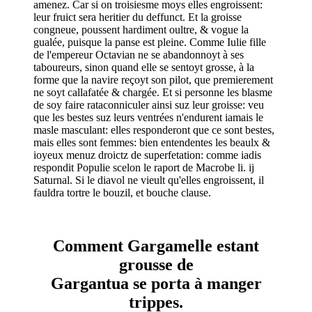
amenez. Car si on troisiesme moys elles engroissent:
leur fruict sera heritier du deffunct. Et la groisse
congneue, poussent hardiment oultre, & vogue la
gualée, puisque la panse est pleine. Comme Iulie fille
de l'empereur Octavian ne se abandonnoyt à ses
taboureurs, sinon quand elle se sentoyt grosse, à la
forme que la navire reçoyt son pilot, que premierement
ne soyt callafatée & chargée. Et si personne les blasme
de soy faire rataconniculer ainsi suz leur groisse: veu
que les bestes suz leurs ventrées n'endurent iamais le
masle masculant: elles responderont que ce sont bestes,
mais elles sont femmes: bien entendentes les beaulx &
ioyeux menuz droictz de superfetation: comme iadis
respondit Populie scelon le raport de Macrobe li. ij
Saturnal. Si le diavol ne vieult qu'elles engroissent, il
fauldra tortre le bouzil, et bouche clause.
Comment Gargamelle estant
grousse de
Gargantua se porta à manger
trippes.