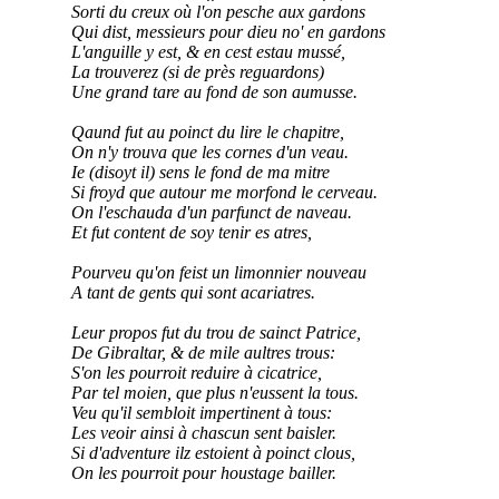
Sorti du creux où l'on pesche aux gardons
Qui dist, messieurs pour dieu no' en gardons
L'anguille y est, & en cest estau mussé,
La trouverez (si de près reguardons)
Une grand tare au fond de son aumusse.
Qaund fut au poinct du lire le chapitre,
On n'y trouva que les cornes d'un veau.
Ie (disoyt il) sens le fond de ma mitre
Si froyd que autour me morfond le cerveau.
On l'eschauda d'un parfunct de naveau.
Et fut content de soy tenir es atres,
Pourveu qu'on feist un limonnier nouveau
A tant de gents qui sont acariatres.
Leur propos fut du trou de sainct Patrice,
De Gibraltar, & de mile aultres trous:
S'on les pourroit reduire à cicatrice,
Par tel moien, que plus n'eussent la tous.
Veu qu'il sembloit impertinent à tous:
Les veoir ainsi à chascun sent baisler.
Si d'adventure ilz estoient à poinct clous,
On les pourroit pour houstage bailler.