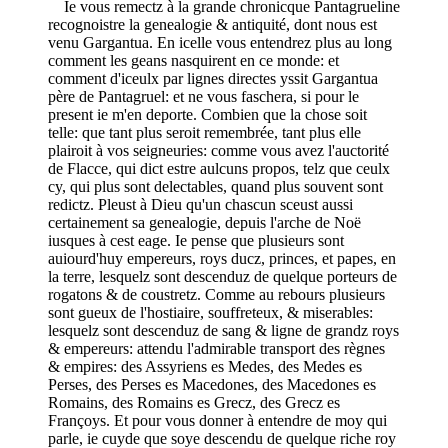
Ie vous remectz à la grande chronicque Pantagrueline
recognoistre la genealogie & antiquité, dont nous est
venu Gargantua. En icelle vous entendrez plus au long
comment les geans nasquirent en ce monde: et
comment d'iceulx par lignes directes yssit Gargantua
père de Pantagruel: et ne vous faschera, si pour le
present ie m'en deporte. Combien que la chose soit
telle: que tant plus seroit remembrée, tant plus elle
plairoit à vos seigneuries: comme vous avez l'auctorité
de Flacce, qui dict estre aulcuns propos, telz que ceulx
cy, qui plus sont delectables, quand plus souvent sont
redictz. Pleust à Dieu qu'un chascun sceust aussi
certainement sa genealogie, depuis l'arche de Noë
iusques à cest eage. Ie pense que plusieurs sont
auiourd'huy empereurs, roys ducz, princes, et papes, en
la terre, lesquelz sont descenduz de quelque porteurs de
rogatons & de coustretz. Comme au rebours plusieurs
sont gueux de l'hostiaire, souffreteux, & miserables:
lesquelz sont descenduz de sang & ligne de grandz roys
& empereurs: attendu l'admirable transport des règnes
& empires: des Assyriens es Medes, des Medes es
Perses, des Perses es Macedones, des Macedones es
Romains, des Romains es Grecz, des Grecz es
Françoys. Et pour vous donner à entendre de moy qui
parle, ie cuyde que soye descendu de quelque riche roy