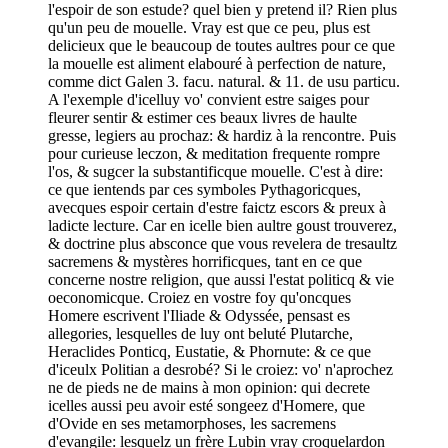
l'espoir de son estude? quel bien y pretend il? Rien plus
qu'un peu de mouelle. Vray est que ce peu, plus est
delicieux que le beaucoup de toutes aultres pour ce que
la mouelle est aliment elabouré à perfection de nature,
comme dict Galen 3. facu. natural. & 11. de usu particu.
A l'exemple d'icelluy vo' convient estre saiges pour
fleurer sentir & estimer ces beaux livres de haulte
gresse, legiers au prochaz: & hardiz à la rencontre. Puis
pour curieuse leczon, & meditation frequente rompre
l'os, & sugcer la substantificque mouelle. C'est à dire:
ce que ientends par ces symboles Pythagoricques,
avecques espoir certain d'estre faictz escors & preux à
ladicte lecture. Car en icelle bien aultre goust trouverez,
& doctrine plus absconce que vous revelera de tresaultz
sacremens & mystères horrificques, tant en ce que
concerne nostre religion, que aussi l'estat politicq & vie
oeconomicque. Croiez en vostre foy qu'oncques
Homere escrivent l'Iliade & Odyssée, pensast es
allegories, lesquelles de luy ont beluté Plutarche,
Heraclides Ponticq, Eustatie, & Phornute: & ce que
d'iceulx Politian a desrobé? Si le croiez: vo' n'aprochez
ne de pieds ne de mains à mon opinion: qui decrete
icelles aussi peu avoir esté songeez d'Homere, que
d'Ovide en ses metamorphoses, les sacremens
d'evangile: lesquelz un frère Lubin vray croquelardon