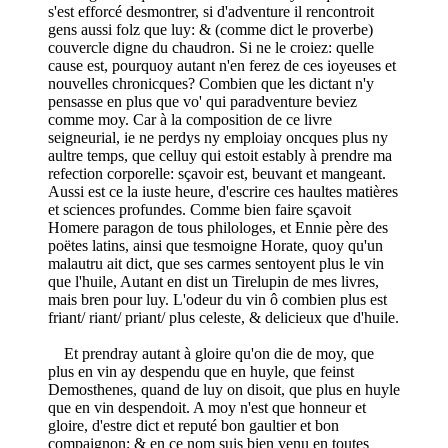
s'est efforcé desmontrer, si d'adventure il rencontroit
gens aussi folz que luy: & (comme dict le proverbe)
couvercle digne du chaudron. Si ne le croiez: quelle
cause est, pourquoy autant n'en ferez de ces ioyeuses et
nouvelles chronicques? Combien que les dictant n'y
pensasse en plus que vo' qui paradventure beviez
comme moy. Car à la composition de ce livre
seigneurial, ie ne perdys ny emploiay oncques plus ny
aultre temps, que celluy qui estoit estably à prendre ma
refection corporelle: sçavoir est, beuvant et mangeant.
Aussi est ce la iuste heure, d'escrire ces haultes matières
et sciences profundes. Comme bien faire sçavoit
Homere paragon de tous philologes, et Ennie père des
poëtes latins, ainsi que tesmoigne Horate, quoy qu'un
malautru ait dict, que ses carmes sentoyent plus le vin
que l'huile, Autant en dist un Tirelupin de mes livres,
mais bren pour luy. L'odeur du vin ô combien plus est
friant/ riant/ priant/ plus celeste, & delicieux que d'huile.
Et prendray autant à gloire qu'on die de moy, que
plus en vin ay despendu que en huyle, que feinst
Demosthenes, quand de luy on disoit, que plus en huyle
que en vin despendoit. A moy n'est que honneur et
gloire, d'estre dict et reputé bon gaultier et bon
compaignon: & en ce nom suis bien venu en toutes