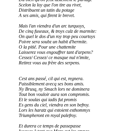
Scelon la loy que l'on tire au rivet,
Distribuent un tatin du potage
A ses amis, qui firent le brevet.
Mais l'an viendra d'un arc turquoys,
De cinq fuseaux, & troys culz de marmite:
On quel le dos d'un roy trop peu courtoys
Poivre sera soubz un habit d'hermite.
O la pitié. Pour une chattemite
Laisserez vous engouffrer tant d'arpens?
Cessez/ Cessez/ ce masque nul n'imite,
Retirez vous au frère des serpens.
Cest ans passé, cil qui est, regnera.
Paissiblement avecq ses bons amis.
Ny Brusq, ny Smach lors ne dominera
Tout bon vouloir aura son compromis.
Et le soulas qui iadis fut promis
Es gens du ciel, viendra en son befroy.
Lors les haratz qui estoient esthommys
Triumpheront en royal palefroy.
Et durera ce temps de passepasse