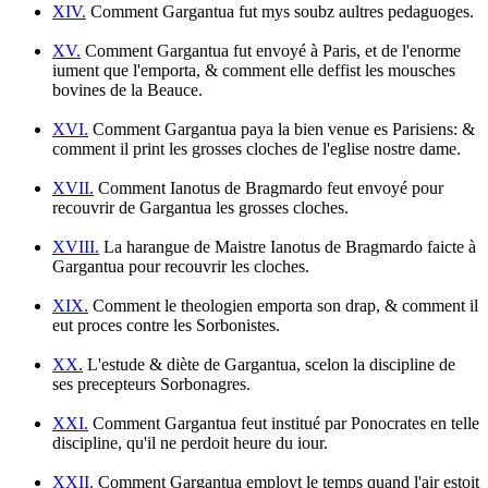
XIV.
Comment Gargantua fut mys soubz aultres pedaguoges.
XV.
Comment Gargantua fut envoyé à Paris, et de l'enorme
iument que l'emporta, & comment elle deffist les mousches
bovines de la Beauce.
XVI.
Comment Gargantua paya la bien venue es Parisiens: &
comment il print les grosses cloches de l'eglise nostre dame.
XVII.
Comment Ianotus de Bragmardo feut envoyé pour
recouvrir de Gargantua les grosses cloches.
XVIII.
La harangue de Maistre Ianotus de Bragmardo faicte à
Gargantua pour recouvrir les cloches.
XIX.
Comment le theologien emporta son drap, & comment il
eut proces contre les Sorbonistes.
XX.
L'estude & diète de Gargantua, scelon la discipline de
ses precepteurs Sorbonagres.
XXI.
Comment Gargantua feut institué par Ponocrates en telle
discipline, qu'il ne perdoit heure du iour.
XXII.
Comment Gargantua employt le temps quand l'air estoit